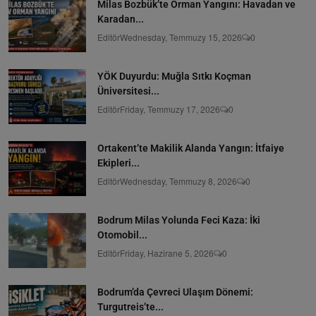
Milas Bozbük’te Orman Yangını: Havadan ve
Karadan...
Editör
Wednesday, Temmuzy 15, 2026
0
YÖK Duyurdu: Muğla Sıtkı Koçman
Üniversitesi...
Editör
Friday, Temmuzy 17, 2026
0
Ortakent’te Makilik Alanda Yangın: İtfaiye
Ekipleri...
Editör
Wednesday, Temmuzy 8, 2026
0
Bodrum Milas Yolunda Feci Kaza: İki
Otomobil...
Editör
Friday, Hazirane 5, 2026
0
Bodrum’da Çevreci Ulaşım Dönemi:
Turgutreis’te...