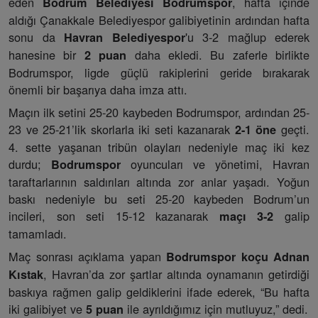
eden
, hafta içinde
Bodrum Belediyesi Bodrumspor
aldığı Çanakkale Belediyespor galibiyetinin ardından hafta
sonu da
'u 3-2 mağlup ederek
Havran Belediyespor
hanesine bir
daha ekledi. Bu zaferle birlikte
2 puan
Bodrumspor, ligde güçlü rakiplerini geride bırakarak
önemli bir başarıya daha imza attı.
Maçın ilk setini 25-20 kaybeden Bodrumspor, ardından 25-
23 ve 25-21’lik skorlarla iki seti kazanarak
geçti.
2-1 öne
4. sette yaşanan tribün olayları nedeniyle maç iki kez
durdu;
oyuncuları ve yönetimi, Havran
Bodrumspor
taraftarlarının saldırıları altında zor anlar yaşadı. Yoğun
baskı nedeniyle bu seti 25-20 kaybeden Bodrum’un
incileri, son seti 15-12 kazanarak
galip
maçı 3-2
tamamladı.
Maç sonrası açıklama yapan
Bodrumspor koçu Adnan
, Havran’da zor şartlar altında oynamanın getirdiği
Kıstak
baskıya rağmen galip geldiklerini ifade ederek, “Bu hafta
iki galibiyet ve
ile ayrıldığımız için mutluyuz,” dedi.
5 puan