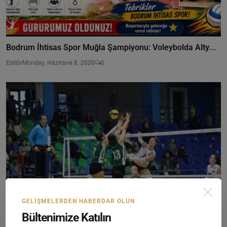
Bodrum İhtisas Spor Muğla Şampiyonu: Voleybolda Alty...
Editör
Monday, Hazirane 8, 2026
0
GELIŞMELERDEN HABERDAR OLUN
Bültenimize Katılın
BB Bodrumspor, Sakarya Voleybol Karşısında Avantajı ...