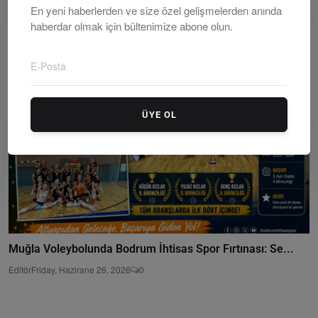
En yeni haberlerden ve size özel gelişmelerden anında
Editör
Saturday, Ocakuary 4, 2025
0
haberdar olmak için bültenimize abone olun.
ÜYE OL
Muğla Voleybolunda Bodrum İhtisas Spor Fırtınası: Se...
Editör
Friday, Hazirane 26, 2026
0