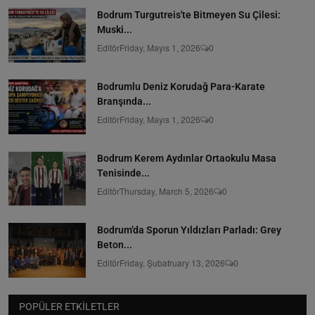
Bodrum Turgutreis'te Bitmeyen Su Çilesi:
Muski...
Editör
Friday, Mayıs 1, 2026
0
Bodrumlu Deniz Korudağ Para-Karate
Branşında...
Editör
Friday, Mayıs 1, 2026
0
Bodrum Kerem Aydınlar Ortaokulu Masa
Tenisinde...
Editör
Thursday, March 5, 2026
0
Bodrum’da Sporun Yıldızları Parladı: Grey
Beton...
Editör
Friday, Şubatruary 13, 2026
0
POPÜLER ETKILETLER