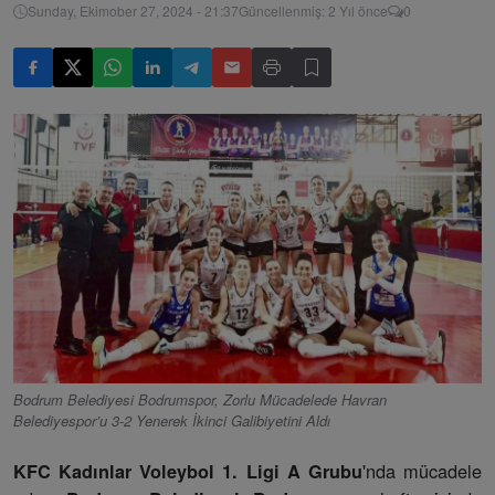
Sunday, Ekimober 27, 2024 - 21:37
Güncellenmiş: 2 Yıl önce
0
Bodrum Belediyesi Bodrumspor, Zorlu Mücadelede Havran
Belediyespor’u 3-2 Yenerek İkinci Galibiyetini Aldı
'nda mücadele
KFC Kadınlar Voleybol 1. Ligi A Grubu