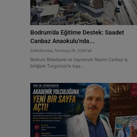
Bodrum’da Eğitime Destek: Saadet
Canbaz Anaokulu’nda...
Editör
Sunday, Temmuzy 26, 2026
0
Bodrum Belediyesi ve hayırsever Nazmi Canbaz iş
birliğiyle Turgutreis’te inşa...