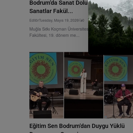
Bodrum’da Sanat Dolu Mezuniyet: Güze
Sanatlar Fakül...
Editör
Tuesday, Mayıs 19, 2026
0
Muğla Sıtkı Koçman Üniversitesi Bodrum Güzel Sanatla
Fakültesi, 19. dönem me...
Eğitim Sen Bodrum’dan Duygu Yüklü