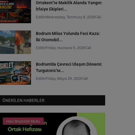
Ortakent’te Makilik Alanda Yangın:
İtfaiye Ekipleri...
Editör
Wednesday, Temmuzy 8, 2026
0
Bodrum Milas Yolunda Feci Kaza:
İki Otomobil...
Editör
Friday, Hazirane 5, 2026
0
Bodrum’da Çevreci Ulaşım Dönemi:
Turgutreis’te...
Editör
Friday, Mayıs 29, 2026
0
ÖNERILEN HABERLER
Hacı Beytullah Mutlu