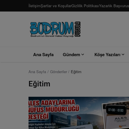
İletişim
Şartlar ve Koşullar
Gizlilik Politikası
Yazarlık Başvuru
Ana Sayfa
Gündem
Köşe Yazıları
Ana Sayfa
Gönderiler
Eğitim
Eğitim