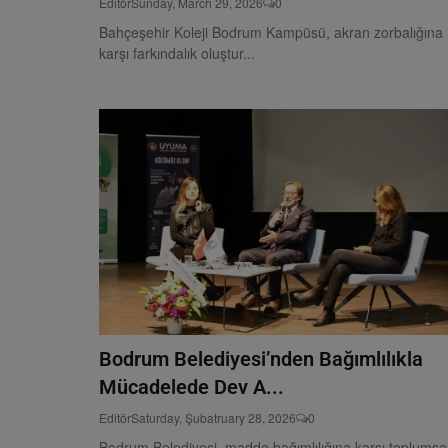
Editör
Sunday, March 29, 2026
0
Bahçeşehir Koleji Bodrum Kampüsü, akran zorbalığına
karşı farkındalık oluştur...
Bodrum Belediyesi’nden Bağımlılıkla
Mücadelede Dev A...
Editör
Saturday, Şubatruary 28, 2026
0
Bodrum Belediyesi, madde bağımlılığına karşı toplumsa