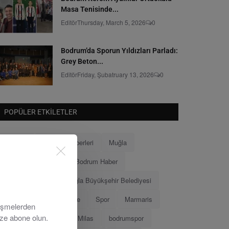
Masa Tenisinde...
Editör
Thursday, March 5, 2026
0
Bodrum’da Sporun Yıldızları Parladı:
Grey Beton...
Editör
Friday, Şubatruary 13, 2026
0
POPÜLER ETKILETLER
Bodrum
Bodrum Haberleri
Muğla
Bodrum Belediyesi
Bodrum Haber
Muğla Haberleri
Muğla Büyükşehir Belediyesi
Ahmet Aras
Menteşe
Spor
Marmaris
lişmelerden
ize abone olun.
Menteşe Belediyesi
Milas
bodrumspor