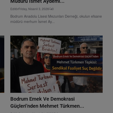
Müdürü İsmet Aydemi...
Editör
Friday, Nisanil 3, 2026
0
Bodrum Anadolu Lisesi Mezunları Derneği, okulun efsane
müdürü merhum İsmet Ay...
Bodrum Emek Ve Demokrasi
Güçleri’nden Mehmet Türkmen...