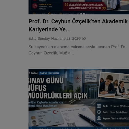
Prof. Dr. Ceyhun Özçelik’ten Akademik
Kariyerinde Ye...
Editör
Sunday, Hazirane 28, 2026
0
Su kaynakları alanında çalışmalarıyla tanınan Prof. Dr.
Ceyhun Özçelik, Muğla...