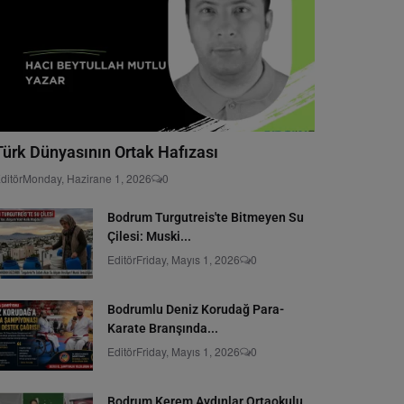
Türk Dünyasının Ortak Hafızası
ditör
Monday, Hazirane 1, 2026
0
Bodrum Turgutreis'te Bitmeyen Su
Çilesi: Muski...
Editör
Friday, Mayıs 1, 2026
0
Bodrumlu Deniz Korudağ Para-
Karate Branşında...
Editör
Friday, Mayıs 1, 2026
0
Bodrum Kerem Aydınlar Ortaokulu