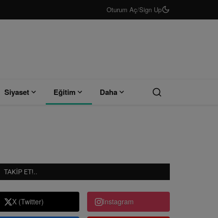
Oturum Aç
/
Sign Up
Siyaset
Eğitim
Daha
TAKIP ET!..
X (Twitter)
Instagram