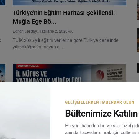
Türkiye’nin Eğitim Haritası Şekillendi:
Muğla Ege Bö...
Editör
Tuesday, Hazirane 2, 2026
0
k
TÜİK 2025 yılı eğitim verilerine göre Türkiye genelinde
yükseköğretim mezun o...
GELIŞMELERDEN HABERDAR OLUN
Bültenimize Katılın
En yeni haberlerden ve size özel ge
anında haberdar olmak için bültenim