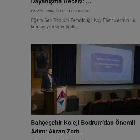
Dayanışma Gecesi: ...
Editör
Sunday, Nisanil 19, 2026
0
Eğitim Sen Bodrum Temsilciliği, Köy Enstitüleri'nin 86.
kuruluş yıl dönümünde...
Bahçeşehir Koleji Bodrum’dan Önemli
Adım: Akran Zorb...