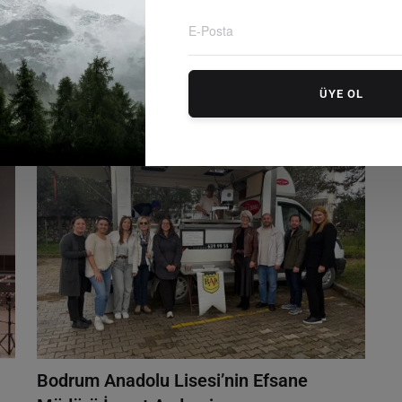
l
Öğrencilere Sınav Öncesi Nüfus
Müdürlüğü Desteği: Bu...
Editör
Thursday, Nisanil 23, 2026
0
r
26 Nisan'da yapılacak İOKBS bursluluk sınavı için İlçe
ÜYE OL
Nüfus Müdürlükleri sab...
Bodrum Anadolu Lisesi’nin Efsane