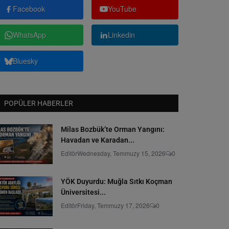
Facebook
YouTube
WhatsApp
Linkedin
Bluesky
POPÜLER HABERLER
Milas Bozbük’te Orman Yangını:
Havadan ve Karadan...
Editör
Wednesday, Temmuzy 15, 2026
0
YÖK Duyurdu: Muğla Sıtkı Koçman
Üniversitesi...
Editör
Friday, Temmuzy 17, 2026
0