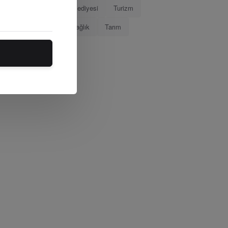
Eğitim
Marmaris Belediyesi
Turizm
Tamer Mandalinci
Sağlık
Tarım