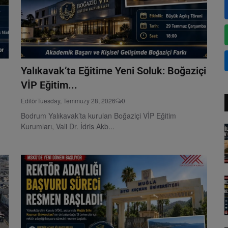
Yalıkavak’ta Eğitime Yeni Soluk: Boğaziçi
VİP Eğitim...
Editör
Tuesday, Temmuzy 28, 2026
0
Bodrum Yalıkavak’ta kurulan Boğaziçi VİP Eğitim
Kurumları, Vali Dr. İdris Akb...