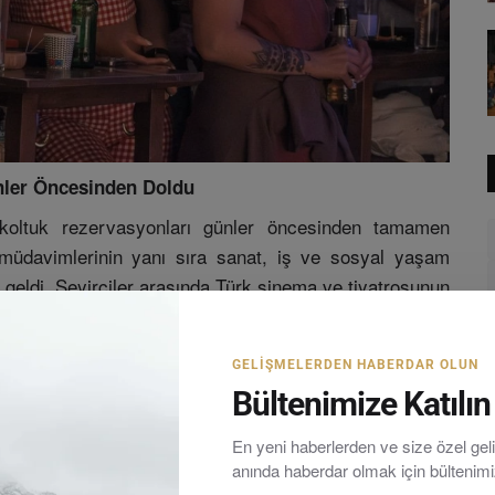
nler Öncesinden Doldu
oltuk rezervasyonları günler öncesinden tamamen
 müdavimlerinin yanı sıra sanat, iş ve sosyal yaşam
geldi. Seyirciler arasında Türk sinema ve tiyatrosunun
de yer aldı. Gösteri boyunca ünlü
n ve Erkan Taşdöğen
aha dolu anlar yaşarken, sahne ile seyirci arasındaki
GELIŞMELERDEN HABERDAR OLUN
sine bambaşka bir elit renk kattı.
Bültenimize Katılın
nın Daha Fazla Yer Bulması Gerekiyor"
En yeni haberlerden ve size özel ge
 eşliğinde biten etkinlik sonrasında basın mensuplarına
anında haberdar olmak için bültenim
una dikkat çekerek kültür, sanat ve eğlenceyi tek bir