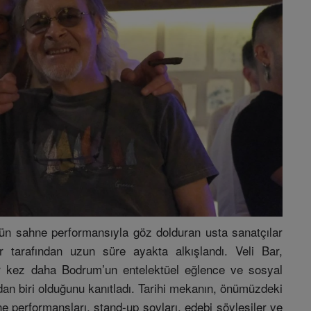
tün sahne performansıyla göz dolduran usta sanatçılar
 tarafından uzun süre ayakta alkışlandı. Veli Bar,
bir kez daha Bodrum’un entelektüel eğlence ve sosyal
n biri olduğunu kanıtladı. Tarihi mekanın, önümüzdeki
performansları, stand-up şovları, edebi söyleşiler ve