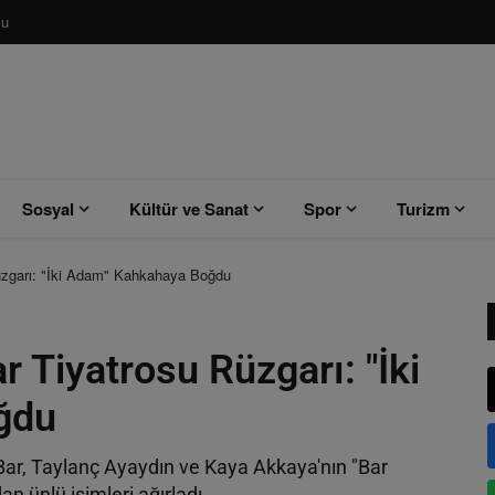
su
Sosyal
Kültür ve Sanat
Spor
Turizm
üzgarı: "İki Adam" Kahkahaya Boğdu
 Tiyatrosu Rüzgarı: "İki
ğdu
Bar, Taylanç Ayaydın ve Kaya Akkaya'nın "Bar
n ünlü isimleri ağırladı.