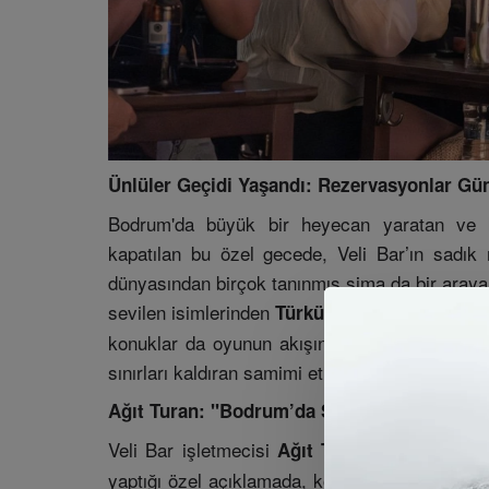
Ünlüler Geçidi Yaşandı: Rezervasyonlar Gü
Bodrum'da büyük bir heyecan yaratan ve k
kapatılan bu özel gecede, Veli Bar’ın sadık
dünyasından birçok tanınmış sima da bir araya 
sevilen isimlerinden
Türkü Turan, Levent Ca
konuklar da oyunun akışına dahil olarak kahk
sınırları kaldıran samimi etkileşim Bodrum gece
Ağıt Turan: "Bodrum’da Sanatın Ve Kahkaha
Veli Bar işletmecisi
, alkış tufanı
Ağıt Turan
yaptığı özel açıklamada, köklü mekanın misyon