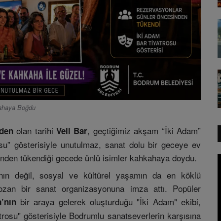
kahaya Boğdu
olan tarihi
, geçtiğimiz akşam “İki Adam”
nden
Veli Bar
u” gösterisiyle unutulmaz, sanat dolu bir geceye ev
sinden tükendiği gecede ünlü isimler kahkahaya doydu.
ın değil, sosyal ve kültürel yaşamın da en köklü
ozan bir sanat organizasyonuna imza attı. Popüler
bir araya gelerek oluşturduğu "İki Adam" ekibi,
’nın
yatrosu" gösterisiyle Bodrumlu sanatseverlerin karşısına