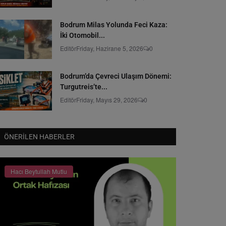
Bodrum Milas Yolunda Feci Kaza:
İki Otomobil...
Editör
Friday, Hazirane 5, 2026
0
Bodrum’da Çevreci Ulaşım Dönemi:
Turgutreis’te...
Editör
Friday, Mayıs 29, 2026
0
ÖNERILEN HABERLER
Hacı Beytullah Mutlu