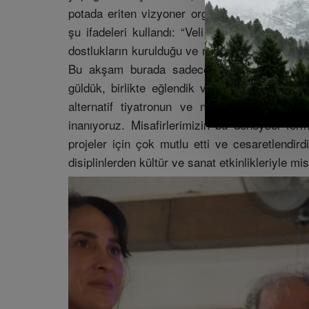
potada eriten vizyoner organizasyonlara çok b
şu ifadeleri kullandı: “Veli Bar, yarımadada yı
dostlukların kurulduğu ve nesiller boyu güzel an
Bu akşam burada sadece konvansiyonel bir ti
güldük, birlikte eğlendik ve çok sıcak bir kul
alternatif tiyatronun ve nitelikli kahkahan
inanıyoruz. Misafirlerimizin bu deneysel for
projeler için çok mutlu etti ve cesaretlendir
disiplinlerden kültür ve sanat etkinlikleriyle m