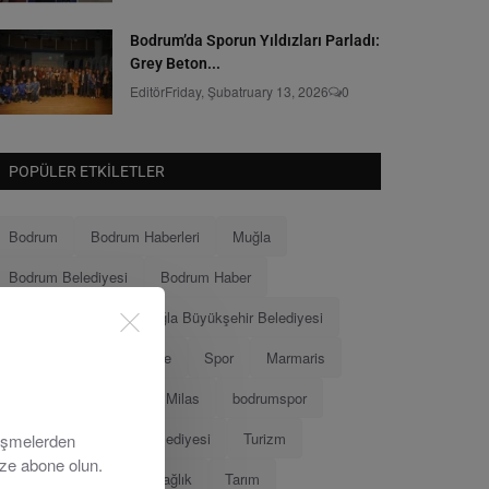
Bodrum’da Sporun Yıldızları Parladı:
Grey Beton...
Editör
Friday, Şubatruary 13, 2026
0
POPÜLER ETKILETLER
Bodrum
Bodrum Haberleri
Muğla
Bodrum Belediyesi
Bodrum Haber
Muğla Haberleri
Muğla Büyükşehir Belediyesi
Ahmet Aras
Menteşe
Spor
Marmaris
Menteşe Belediyesi
Milas
bodrumspor
Eğitim
Marmaris Belediyesi
Turizm
lişmelerden
ize abone olun.
Tamer Mandalinci
Sağlık
Tarım