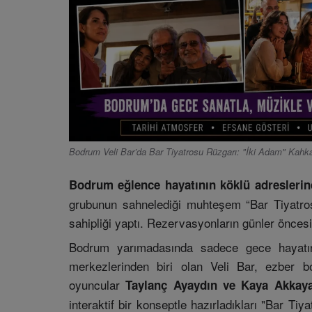
Bodrum Veli Bar’da Bar Tiyatrosu Rüzgarı: "İki Adam" Kah
Bodrum eğlence hayatının köklü adresleri
grubunun sahnelediği muhteşem “Bar Tiyatros
sahipliği yaptı. Rezervasyonların günler önce
Bodrum yarımadasında sadece gece hayatın
merkezlerinden biri olan Veli Bar, ezber b
oyuncular
Taylanç Ayaydın ve Kaya Akkaya
interaktif bir konseptle hazırladıkları "Bar Ti