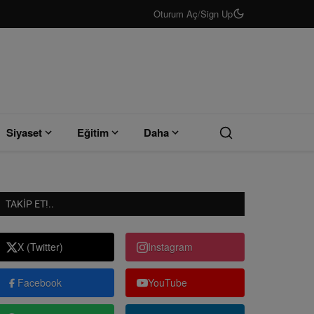
Oturum Aç
/
Sign Up
Siyaset
Eğitim
Daha
TAKIP ET!..
X (Twitter)
Instagram
Facebook
YouTube