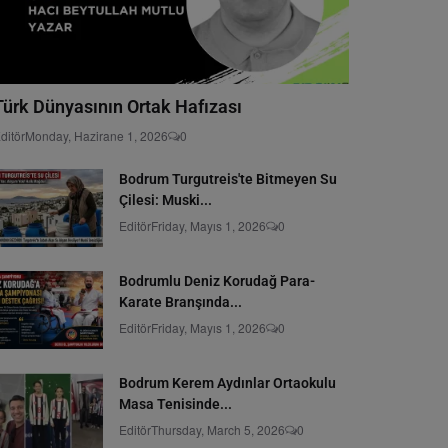
Türk Dünyasının Ortak Hafızası
ditör
Monday, Hazirane 1, 2026
0
Bodrum Turgutreis'te Bitmeyen Su
Çilesi: Muski...
Editör
Friday, Mayıs 1, 2026
0
Bodrumlu Deniz Korudağ Para-
Karate Branşında...
Editör
Friday, Mayıs 1, 2026
0
Bodrum Kerem Aydınlar Ortaokulu
Masa Tenisinde...
Editör
Thursday, March 5, 2026
0