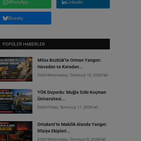
WhatsApp
Linkedin
Bluesky
POPÜLER HABERLER
Milas Bozbük’te Orman Yangını:
Havadan ve Karadan...
Editör
Wednesday, Temmuzy 15, 2026
0
YÖK Duyurdu: Muğla Sıtkı Koçman
Üniversitesi...
Editör
Friday, Temmuzy 17, 2026
0
Ortakent’te Makilik Alanda Yangın:
İtfaiye Ekipleri...
Editör
Wednesday, Temmuzy 8, 2026
0