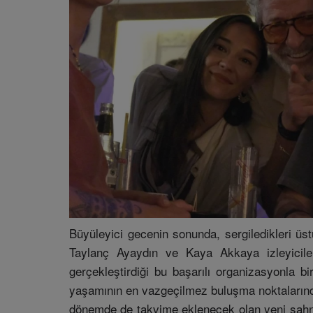
Büyüleyici gecenin sonunda, sergiledikleri üs
Taylanç Ayaydın ve Kaya Akkaya izleyiciler
gerçekleştirdiği bu başarılı organizasyonla 
yaşamının en vazgeçilmez buluşma noktalarında
dönemde de takvime eklenecek olan yeni sahne 