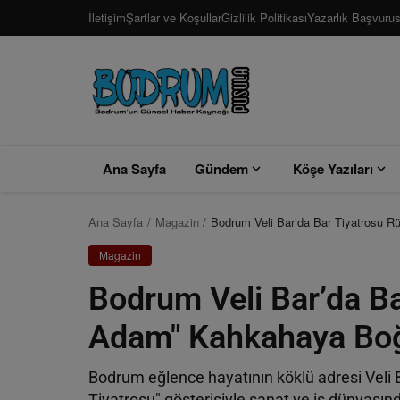
İletişim
Şartlar ve Koşullar
Gizlilik Politikası
Yazarlık Başvuru
Ana Sayfa
Gündem
Köşe Yazıları
Ana Sayfa
Magazin
Bodrum Veli Bar’da Bar Tiyatrosu R
Magazin
Bodrum Veli Bar’da Bar
Adam" Kahkahaya Bo
Bodrum eğlence hayatının köklü adresi Veli 
Tiyatrosu" gösterisiyle sanat ve iş dünyasında