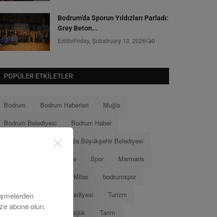
Bodrum’da Sporun Yıldızları Parladı:
Grey Beton...
Editör
Friday, Şubatruary 13, 2026
0
POPÜLER ETKILETLER
Bodrum
Bodrum Haberleri
Muğla
Bodrum Belediyesi
Bodrum Haber
Muğla Haberleri
Muğla Büyükşehir Belediyesi
Ahmet Aras
Menteşe
Spor
Marmaris
Menteşe Belediyesi
Milas
bodrumspor
Eğitim
Marmaris Belediyesi
Turizm
lişmelerden
ize abone olun.
Tamer Mandalinci
Sağlık
Tarım