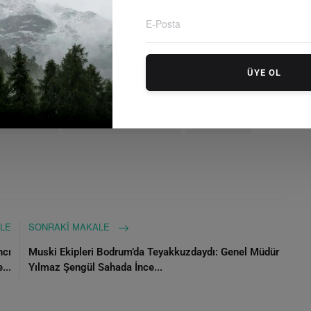
tkı sunacak. Muğla ve Bodrum’un dünya çapındaki
iran tarihleri arasında tüm dünyadan sinemaseverleri bu
ÜYE OL
 2026
Yaşayan Set
Bodrum Sinema
Sinema Turizmi
kültür sanat
Sinema Genel Müdürlüğü
Ahmet Aras
LE
SONRAKI MAKALE
ncı
Muski Ekipleri Bodrum’da Teyakkuzdaydı: Genel Müdür
...
Yılmaz Şengül Sahada İnce...