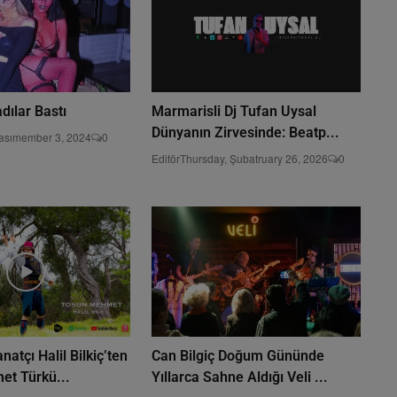
dılar Bastı
Marmarisli Dj Tufan Uysal
Dünyanın Zirvesinde: Beatp...
asımember 3, 2024
0
Editör
Thursday, Şubatruary 26, 2026
0
atçı Halil Bilkiç’ten
Can Bilgiç Doğum Gününde
t Türkü...
Yıllarca Sahne Aldığı Veli ...