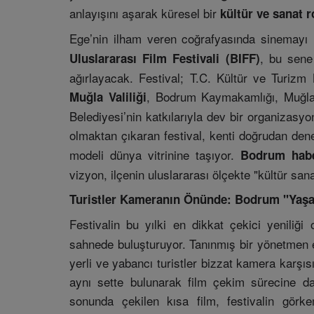
anlayışını aşarak küresel bir
kültür ve sanat r
Ege’nin ilham veren coğrafyasında sinemayı 
, bu sene
Uluslararası Film Festivali (BIFF)
ağırlayacak. Festival; T.C. Kültür ve Turizm
, Bodrum Kaymakamlığı, Muğla
Muğla Valiliği
Belediyesi’nin katkılarıyla dev bir organizasy
olmaktan çıkaran festival, kenti doğrudan de
modeli dünya vitrinine taşıyor.
Bodrum hab
vizyon, ilçenin uluslararası ölçekte "kültür sa
Turistler Kameranın Önünde: Bodrum "Yaşa
Festivalin bu yılki en dikkat çekici yeniliği
sahnede buluşturuyor. Tanınmış bir yönetmen e
yerli ve yabancı turistler bizzat kamera karşıs
aynı sette bulunarak film çekim sürecine d
sonunda çekilen kısa film, festivalin görk