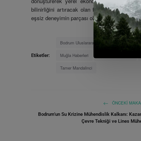
dönüştürerek yerel ekonomiye de büyük ka
bilinirliğini artıracak olan festival, 2-7 Haz
eşsiz deneyimin parçası olmaya davet ediyor.
Bodrum Uluslararası Film Festivali
Biff
Muğla Haberleri
Bodrum Belediyesi
Etiketler:
Tamer Mandalinci
ÖNCEKI MAKA
Bodrum’un Su Krizine Mühendislik Kalkanı: Kaza
Çevre Tekniği ve Lines Mühe