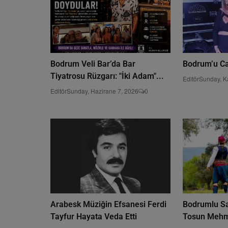
Bodrum Veli Bar’da Bar
Bodrum’u Ca
Tiyatrosu Rüzgarı: "İki Adam"...
Editör
Sunday, K
Editör
Sunday, Hazirane 7, 2026
0
Arabesk Müziğin Efsanesi Ferdi
Bodrumlu San
Tayfur Hayata Veda Etti
Tosun Mehme