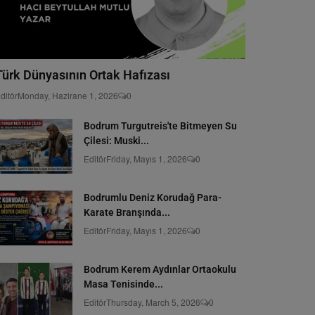
Türk Dünyasının Ortak Hafızası
ditör
Monday, Hazirane 1, 2026
0
Bodrum Turgutreis'te Bitmeyen Su
Çilesi: Muski...
Editör
Friday, Mayıs 1, 2026
0
Bodrumlu Deniz Korudağ Para-
Karate Branşında...
Editör
Friday, Mayıs 1, 2026
0
Bodrum Kerem Aydınlar Ortaokulu
Masa Tenisinde...
Editör
Thursday, March 5, 2026
0