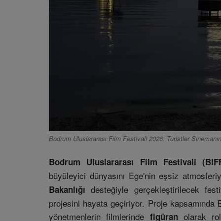
Bodrum Uluslararası Film Festivali 2026: Turistler Sinemanı
Bodrum Uluslararası Film Festivali (BIF
büyüleyici dünyasını Ege'nin eşsiz atmosferi
desteğiyle gerçekleştirilecek fes
Bakanlığı
projesini hayata geçiriyor. Proje kapsamında B
yönetmenlerin filmlerinde
olarak rol
figüran