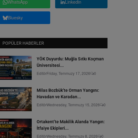
WhatsApp
Linkedin
Bluesky
POPÜLER HABERLER
YÖK Duyurdu: Muğla Sıtkı Koçman
Üniversitesi...
Editör
Friday, Temmuzy 17, 2026
0
Milas Bozbük’te Orman Yangını:
Havadan ve Karadan...
Editör
Wednesday, Temmuzy 15, 2026
0
Ortakent’te Makilik Alanda Yangın:
İtfaiye Ekipleri...
Editör
Wednesday, Temmuzy 8, 2026
0