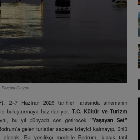
n Parçası Oluyor!
, 2–7 Haziran 2026 tarihleri arasında sinemanın
F)
yle buluşturmaya hazırlanıyor.
T.C. Kültür ve Turizm
tival, bu yıl dünyada ses getirecek
"Yaşayan Set"
odrum’a gelen turistler sadece izleyici kalmayıp, ünlü
 alacak. Bu yenilikçi modelle Bodrum, klasik tatil