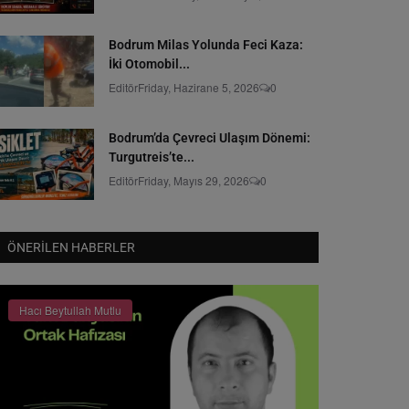
Bodrum Milas Yolunda Feci Kaza:
İki Otomobil...
Editör
Friday, Hazirane 5, 2026
0
Bodrum’da Çevreci Ulaşım Dönemi:
Turgutreis’te...
Editör
Friday, Mayıs 29, 2026
0
ÖNERILEN HABERLER
Hacı Beytullah Mutlu