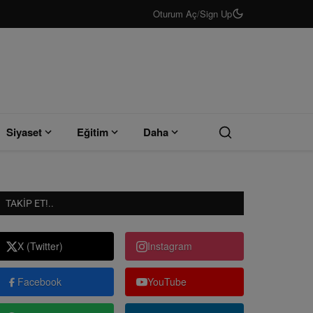
Oturum Aç
/
Sign Up
Siyaset
Eğitim
Daha
TAKIP ET!..
X (Twitter)
Instagram
Facebook
YouTube