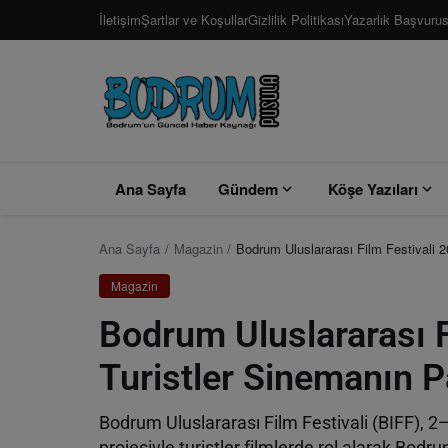
İletişim
Şartlar ve Koşullar
Gizlilik Politikası
Yazarlık Başvuru
Ana Sayfa
Gündem
Köşe Yazıları
Ana Sayfa
Magazin
Bodrum Uluslararası Film Festivali 2
Magazin
Bodrum Uluslararası F
Turistler Sinemanın P
Bodrum Uluslararası Film Festivali (BIFF), 2
projesiyle turistler filmlerde rol alarak Bodru