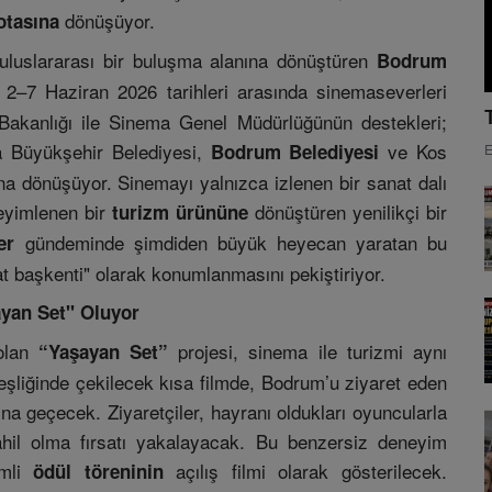
dönüşüyor.
otasına
uluslararası bir buluşma alanına dönüştüren
Bodrum
 2–7 Haziran 2026 tarihleri arasında sinemaseverleri
 Bakanlığı ile Sinema Genel Müdürlüğünün destekleri;
 Büyükşehir Belediyesi,
ve Kos
Bodrum Belediyesi
E
ona dönüşüyor. Sinemayı yalnızca izlenen bir sanat dalı
neyimlenen bir
dönüştüren yenilikçi bir
turizm ürününe
gündeminde şimdiden büyük heyecan yaratan bu
er
nat başkenti" olarak konumlanmasını pekiştiriyor.
yan Set" Oluyor
 olan
projesi, sinema ile turizmi aynı
“Yaşayan Set”
şliğinde çekilecek kısa filmde, Bodrum’u ziyaret eden
ına geçecek. Ziyaretçiler, hayranı oldukları oyuncularla
ahil olma fırsatı yakalayacak. Bu benzersiz deneyim
emli
açılış filmi olarak gösterilecek.
ödül töreninin