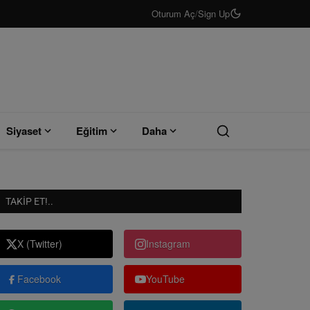
Oturum Aç
/
Sign Up
Siyaset
Eğitim
Daha
TAKIP ET!..
X (Twitter)
Instagram
Facebook
YouTube