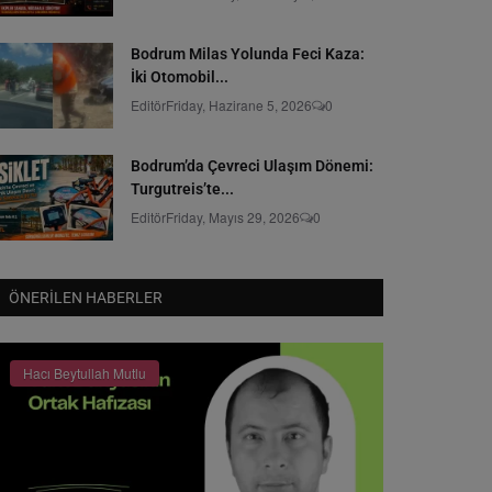
Bodrum Milas Yolunda Feci Kaza:
İki Otomobil...
Editör
Friday, Hazirane 5, 2026
0
Bodrum’da Çevreci Ulaşım Dönemi:
Turgutreis’te...
Editör
Friday, Mayıs 29, 2026
0
ÖNERILEN HABERLER
Hacı Beytullah Mutlu