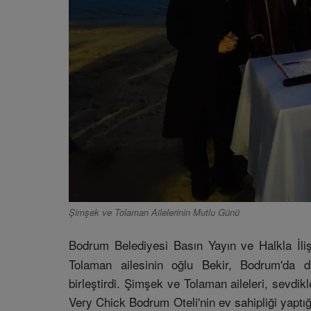
Şimşek ve Tolaman Ailelerinin Mutlu Günü
Bodrum Belediyesi Basın Yayın ve Halkla İli
Tolaman ailesinin oğlu Bekir, Bodrum'da dü
birleştirdi. Şimşek ve Tolaman aileleri, sevdik
Very Chick Bodrum Oteli'nin ev sahipliği yaptığı