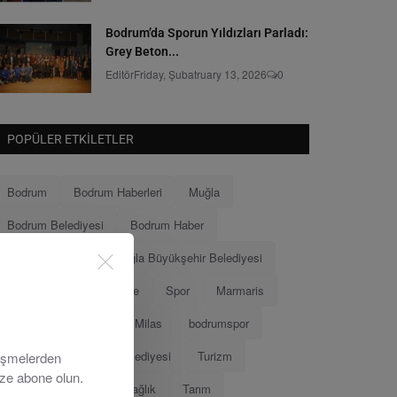
Bodrum’da Sporun Yıldızları Parladı:
Grey Beton...
Editör
Friday, Şubatruary 13, 2026
0
POPÜLER ETKILETLER
Bodrum
Bodrum Haberleri
Muğla
Bodrum Belediyesi
Bodrum Haber
Muğla Haberleri
Muğla Büyükşehir Belediyesi
Ahmet Aras
Menteşe
Spor
Marmaris
Menteşe Belediyesi
Milas
bodrumspor
Eğitim
Marmaris Belediyesi
Turizm
lişmelerden
ize abone olun.
Tamer Mandalinci
Sağlık
Tarım