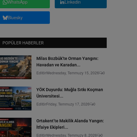
WhatsApp
Linkedin
Bluesky
POPÜLER HABERLER
Milas Bozbük’te Orman Yangını:
Havadan ve Karadan...
Editör
Wednesday, Temmuzy 15, 2026
0
YÖK Duyurdu: Muğla Sıtkı Koçman
Üniversitesi...
Editör
Friday, Temmuzy 17, 2026
0
Ortakent’te Makilik Alanda Yangın:
İtfaiye Ekipleri...
Editör
Wednesday, Temmuzy 8, 2026
0