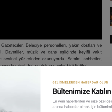
azeteciler, Belediye personelleri, yakın dostları ve
dı. Davetliler, müzik ve dans eşliğinde keyifli vakit
ve sevinci yüzlerinden okunuyordu. Samimi sohbetler,
gecede misafirler, unutulmaz anılar biriktirdiler.
mutluluk temennilerinde bulunarak törenin sonuna kadar
GELIŞMELERDEN HABERDAR OLUN
Bültenimize Katılın
En yeni haberlerden ve size özel ge
anında haberdar olmak için bültenim