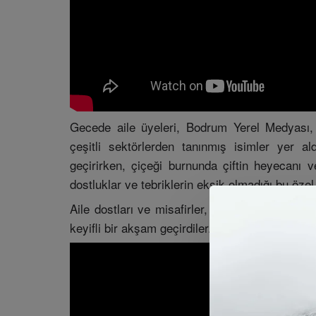
Gecede aile üyeleri, Bodrum Yerel Medyası, G
çeşitli sektörlerden tanınmış isimler yer al
geçirirken, çiçeği burnunda çiftin heyecanı 
dostluklar ve tebriklerin eksik olmadığı bu özel 
Aile dostları ve misafirler, çiftin ömür boyu 
keyifli bir akşam geçirdiler.