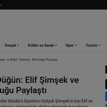
su
Sosyal
Kültür ve Sanat
Spor
Turizm
şek ve Bekir Tolaman, Mutluluğu Paylaştı
üğün: Elif Şimşek ve
uğu Paylaştı
kiler Müdürü Gazeteci Selçuk Şimşek'in kızı Elif ve
nlenen görkemli bir düğün töreniyle hayatlarını