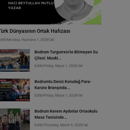
Türk Dünyasının Ortak Hafızası
ditör
Monday, Hazirane 1, 2026
0
Bodrum Turgutreis'te Bitmeyen Su
Çilesi: Muski...
Editör
Friday, Mayıs 1, 2026
0
Bodrumlu Deniz Korudağ Para-
Karate Branşında...
Editör
Friday, Mayıs 1, 2026
0
Bodrum Kerem Aydınlar Ortaokulu
Masa Tenisinde...
Editör
Thursday, March 5, 2026
0