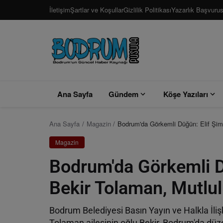
İletişim
Şartlar ve Koşullar
Gizlilik Politikası
Yazarlık Başvuru
Ana Sayfa
Gündem
Köşe Yazıları
Ana Sayfa
Magazin
Bodrum'da Görkemli Düğün: Elif Şim
Magazin
Bodrum'da Görkemli D
Bekir Tolaman, Mutlul
Bodrum Belediyesi Basın Yayın ve Halkla İliş
Tolaman ailesinin oğlu Bekir, Bodrum'da düze