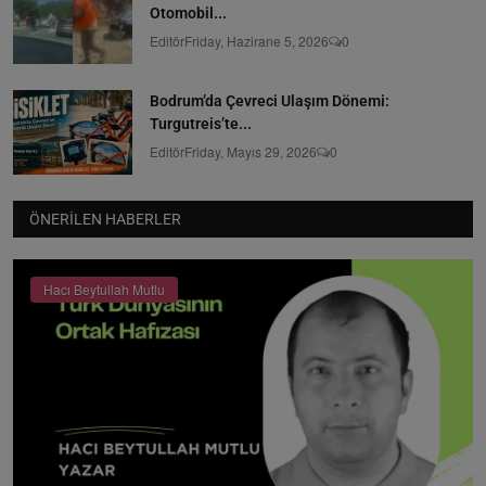
Otomobil...
Editör
Friday, Hazirane 5, 2026
0
Bodrum’da Çevreci Ulaşım Dönemi:
Turgutreis’te...
Editör
Friday, Mayıs 29, 2026
0
ÖNERILEN HABERLER
Hacı Beytullah Mutlu