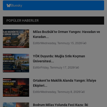
Bluesky
POPÜLER HABERLER
Milas Bozbük’te Orman Yangını: Havadan ve
Karadan...
Editör
Wednesday, Temmuzy 15, 2026
0
YÖK Duyurdu: Muğla Sıtkı Koçman
Üniversitesi...
Editör
Friday, Temmuzy 17, 2026
0
Ortakent’te Makilik Alanda Yangın: İtfaiye
Ekipleri...
Editör
Wednesday, Temmuzy 8, 2026
0
Bodrum Milas Yolunda Feci Kaza: İki