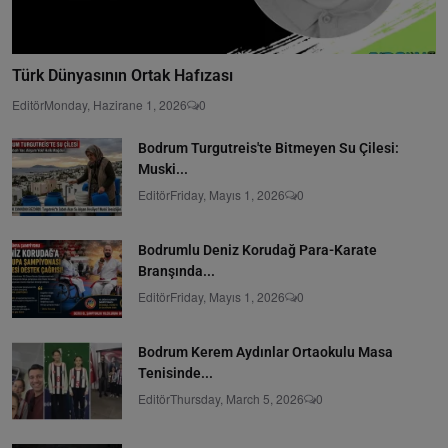
Türk Dünyasının Ortak Hafızası
Editör
Monday, Hazirane 1, 2026
0
Bodrum Turgutreis'te Bitmeyen Su Çilesi:
Muski...
Editör
Friday, Mayıs 1, 2026
0
Bodrumlu Deniz Korudağ Para-Karate
Branşında...
Editör
Friday, Mayıs 1, 2026
0
Bodrum Kerem Aydınlar Ortaokulu Masa
Tenisinde...
Editör
Thursday, March 5, 2026
0