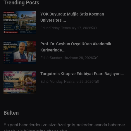
Trending Posts
YÖK Duyurdu: Muğla Sıtkı Koçman
Üniversitesi...
Editör
Friday, Temmuzy 17, 2026
0
Prof. Dr. Ceyhun Özçelik’ten Akademik
Kariyerinde...
Editör
Sunday, Hazirane 28, 2026
0
Turgutreis Kitap ve Edebiyat Fuarı Başlıyor:...
Editör
Monday, Hazirane 29, 2026
0
Bülten
En yeni haberlerden ve size özel gelişmelerden anında haberdar
olmak için bültenimize abone olun.