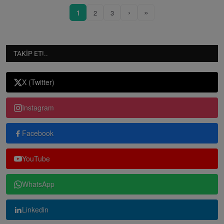
›
»
1
2
3
TAKIP ET!..
X (Twitter)
Instagram
Facebook
YouTube
WhatsApp
Linkedin