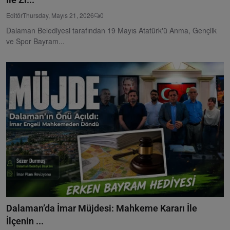
İle Zi...
Editör
Thursday, Mayıs 21, 2026
0
Dalaman Belediyesi tarafından 19 Mayıs Atatürk'ü Anma, Gençlik
ve Spor Bayram...
Dalaman’da İmar Müjdesi: Mahkeme Kararı İle
İlçenin ...