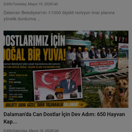
Editör
Tuesday, Mayıs 19, 2026
0
Dalaman Belediyesi'nin 1/1000 ölçekli revizyon imar planına
yönelik durdurma ...
Dalaman’da Can Dostlar İçin Dev Adım: 650 Hayvan
Kap...
Editör
Saturday, Mayıs 16, 2026
0