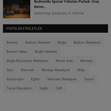
Bodrum’da Sporun Yıldızları Parladı: Grey
Beton...
Editör
Friday, Şubatruary 13, 2026
0
POPÜLER ETKILETLER
Bodrum
Bodrum Haberleri
Muğla
Bodrum Belediyesi
Bodrum Haber
Muğla Haberleri
Muğla Büyükşehir Belediyesi
Ahmet Aras
Menteşe
Spor
Marmaris
Menteşe Belediyesi
Milas
bodrumspor
Eğitim
Marmaris Belediyesi
Turizm
Tamer Mandalinci
Sağlık
CHP