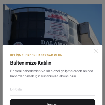
GELIŞMELERDEN HABERDAR OLUN
Bültenimize Katılın
Dalaman Belediyesi’nde Şeffaf Dönem: Başkan
En yeni haberlerden ve size özel gelişmelerden anında
haberdar olmak için bültenimize abone olun.
Sezer Du...
Editör
Friday, Şubatruary 20, 2026
0
Dalaman Belediye Başkanı Sezer Durmuş, 2024-2025 dönemi
gelir, gider ve borç ...