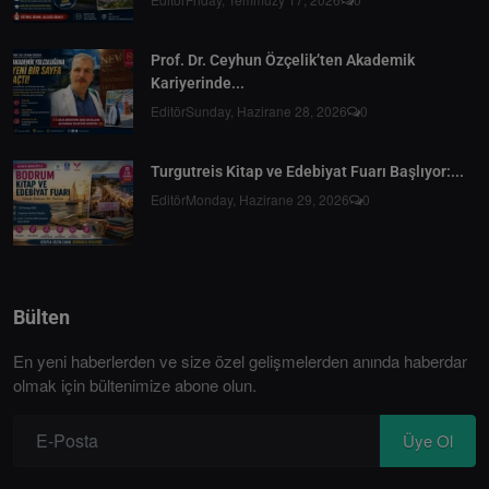
Prof. Dr. Ceyhun Özçelik’ten Akademik
Kariyerinde...
Editör
Sunday, Hazirane 28, 2026
0
Turgutreis Kitap ve Edebiyat Fuarı Başlıyor:...
Editör
Monday, Hazirane 29, 2026
0
Bülten
En yeni haberlerden ve size özel gelişmelerden anında haberdar
olmak için bültenimize abone olun.
Üye Ol