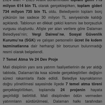
olarak gerçekleşirken,
milyon 614 bin TL
toplam gideri
oldu. Belediyenin toplam borç
734 milyon 735 bin TL
yükünün ise sadece 30 milyon TL seviyesinde kaldığı
açıklandı. Tablonun en dikkat çekici kısmını ise borçsuzluk
vurgusu oluşturdu. Afişte yer alan verilere göre Dalaman
Belediyesi’nin;
,
Vergi Dairesi’ne
Sosyal Güvenlik
ve çalışan personelin
Kurumu’na (SGK)
ücret ile kıdem
dair herhangi bir borcunun bulunmadığı
tazminatlarına
resmi olarak belgelendi.
7 Temel Atma Ve 24 Dev Proje
Mali disiplinin yanı sıra yatırım faaliyetlerinin de yer aldığı
tabloda, Dalaman’da kısa sürede gerçekleştirilen değişim
süreci rakamlarla ifade edildi. Belediye kaynaklarının
doğru yönetilmesi sayesinde ilçede
7 temel atma töreni
gerçekleştirilirken, toplamda
hayata
24 projenin
geçirildiği belirtildi. Mali disiplinden ödün vermeden
yatırımların sürdürülmesi, Dalaman halkı tarafından