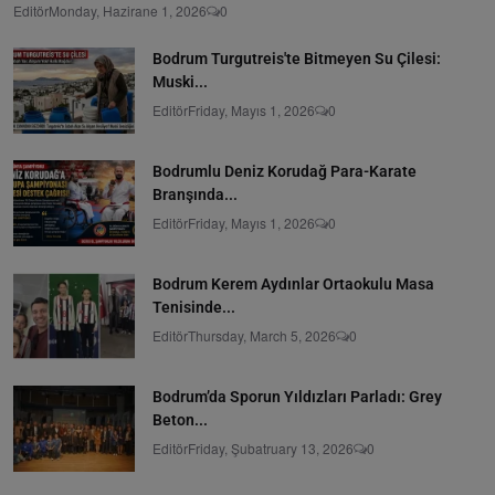
Editör
Monday, Hazirane 1, 2026
0
Bodrum Turgutreis'te Bitmeyen Su Çilesi:
Muski...
Editör
Friday, Mayıs 1, 2026
0
Bodrumlu Deniz Korudağ Para-Karate
Branşında...
Editör
Friday, Mayıs 1, 2026
0
Bodrum Kerem Aydınlar Ortaokulu Masa
Tenisinde...
Editör
Thursday, March 5, 2026
0
Bodrum’da Sporun Yıldızları Parladı: Grey
Beton...
Editör
Friday, Şubatruary 13, 2026
0