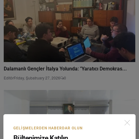
Dalamanlı Gençler İtalya Yolunda: "Yaratıcı Demokras...
Editör
Friday, Şubatruary 27, 2026
0
GELIŞMELERDEN HABERDAR OLUN
Bültenimize Katılın