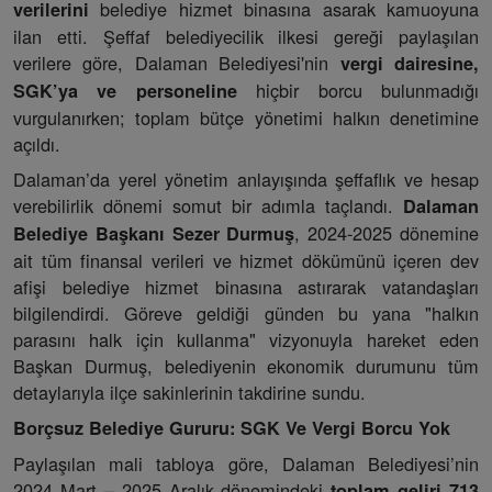
belediye hizmet binasına asarak kamuoyuna
verilerini
ilan etti. Şeffaf belediyecilik ilkesi gereği paylaşılan
verilere göre, Dalaman Belediyesi'nin
vergi dairesine,
hiçbir borcu bulunmadığı
SGK’ya ve personeline
vurgulanırken; toplam bütçe yönetimi halkın denetimine
açıldı.
Dalaman’da yerel yönetim anlayışında şeffaflık ve hesap
verebilirlik dönemi somut bir adımla taçlandı.
Dalaman
, 2024-2025 dönemine
Belediye Başkanı Sezer Durmuş
ait tüm finansal verileri ve hizmet dökümünü içeren dev
afişi belediye hizmet binasına astırarak vatandaşları
bilgilendirdi. Göreve geldiği günden bu yana "halkın
parasını halk için kullanma" vizyonuyla hareket eden
Başkan Durmuş, belediyenin ekonomik durumunu tüm
detaylarıyla ilçe sakinlerinin takdirine sundu.
Borçsuz Belediye Gururu: SGK Ve Vergi Borcu Yok
Paylaşılan mali tabloya göre, Dalaman Belediyesi’nin
2024 Mart – 2025 Aralık dönemindeki
toplam geliri 713