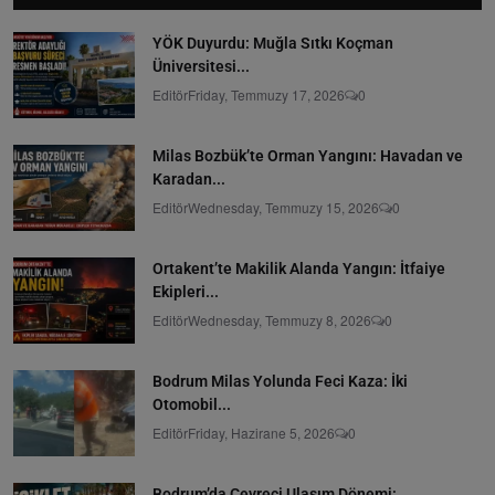
YÖK Duyurdu: Muğla Sıtkı Koçman
Üniversitesi...
Editör
Friday, Temmuzy 17, 2026
0
Milas Bozbük’te Orman Yangını: Havadan ve
Karadan...
Editör
Wednesday, Temmuzy 15, 2026
0
Ortakent’te Makilik Alanda Yangın: İtfaiye
Ekipleri...
Editör
Wednesday, Temmuzy 8, 2026
0
Bodrum Milas Yolunda Feci Kaza: İki
Otomobil...
Editör
Friday, Hazirane 5, 2026
0
Bodrum’da Çevreci Ulaşım Dönemi: