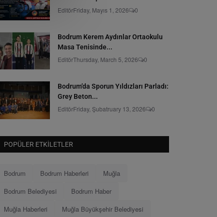
Editör
Friday, Mayıs 1, 2026
0
Bodrum Kerem Aydınlar Ortaokulu
Masa Tenisinde...
Editör
Thursday, March 5, 2026
0
Bodrum’da Sporun Yıldızları Parladı:
Grey Beton...
Editör
Friday, Şubatruary 13, 2026
0
POPÜLER ETKILETLER
Bodrum
Bodrum Haberleri
Muğla
Bodrum Belediyesi
Bodrum Haber
Muğla Haberleri
Muğla Büyükşehir Belediyesi