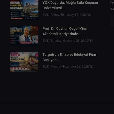
En
YÖK Duyurdu: Muğla Sıtkı Koçman
ha
Üniversitesi...
Editör
Friday, Temmuzy 17, 2026
0
Prof. Dr. Ceyhun Özçelik’ten
Akademik Kariyerinde...
Editör
Sunday, Hazirane 28, 2026
0
Turgutreis Kitap ve Edebiyat Fuarı
Başlıyor:...
Editör
Monday, Hazirane 29, 2026
0