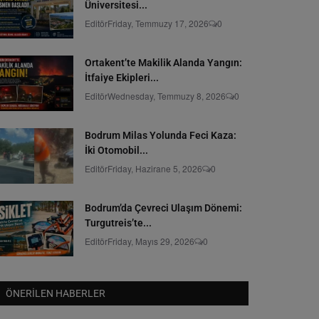
Üniversitesi...
Editör
Friday, Temmuzy 17, 2026
0
Ortakent’te Makilik Alanda Yangın:
İtfaiye Ekipleri...
Editör
Wednesday, Temmuzy 8, 2026
0
Bodrum Milas Yolunda Feci Kaza:
İki Otomobil...
Editör
Friday, Hazirane 5, 2026
0
Bodrum’da Çevreci Ulaşım Dönemi:
Turgutreis’te...
Editör
Friday, Mayıs 29, 2026
0
ÖNERILEN HABERLER