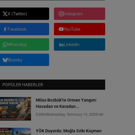
X (Twitter)
Instagram
Facebook
YouTube
WhatsApp
Linkedin
Bluesky
POPÜLER HABERLER
Milas Bozbük’te Orman Yangını:
Havadan ve Karadan...
Editör
Wednesday, Temmuzy 15, 2026
0
YÖK Duyurdu: Muğla Sıtkı Koçman