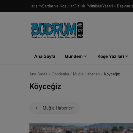
İletişim
Şartlar ve Koşullar
Gizlilik Politikası
Yazarlık Başvuru
Ana Sayfa
Gündem
Köşe Yazıları
Ana Sayfa
Gönderiler
Muğla Haberleri
Köyceğiz
Köyceğiz
Muğla Haberleri