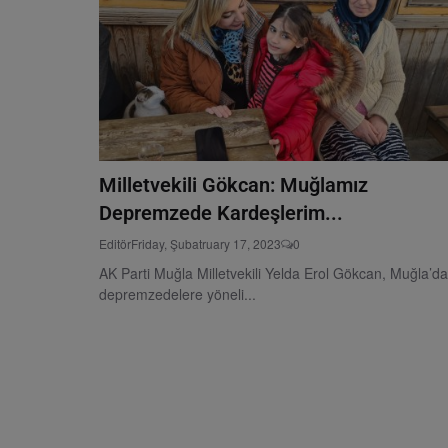
Milletvekili Gökcan: Muğlamız
Depremzede Kardeşlerim...
Editör
Friday, Şubatruary 17, 2023
0
AK Parti Muğla Milletvekili Yelda Erol Gökcan, Muğla’da
depremzedelere yöneli...