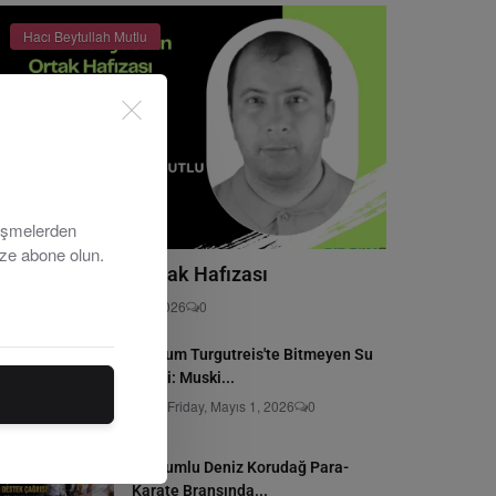
Hacı Beytullah Mutlu
lişmelerden
ize abone olun.
Türk Dünyasının Ortak Hafızası
ditör
Monday, Hazirane 1, 2026
0
Bodrum Turgutreis'te Bitmeyen Su
Çilesi: Muski...
Editör
Friday, Mayıs 1, 2026
0
Bodrumlu Deniz Korudağ Para-
Karate Branşında...