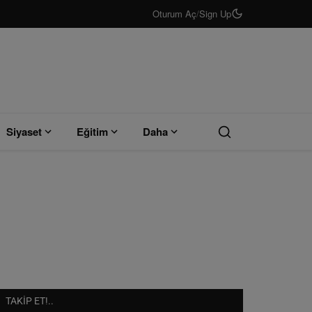
Oturum Aç
/
Sign Up
Siyaset
Eğitim
Daha
TAKIP ET!..