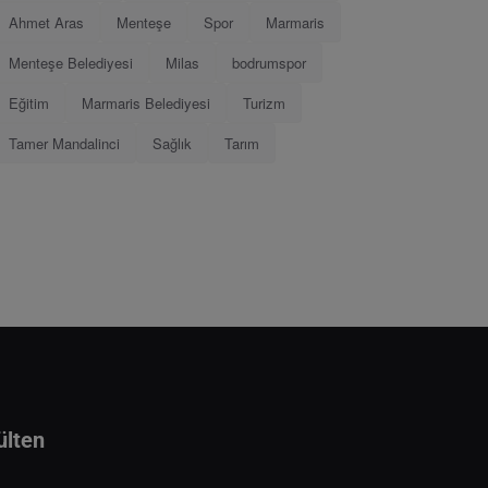
Ahmet Aras
Menteşe
Spor
Marmaris
Menteşe Belediyesi
Milas
bodrumspor
Eğitim
Marmaris Belediyesi
Turizm
Tamer Mandalinci
Sağlık
Tarım
ülten