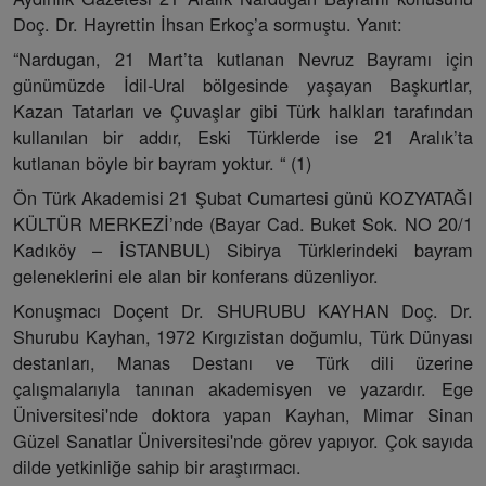
Doç. Dr. Hayrettin İhsan Erkoç’a sormuştu. Yanıt:
“Nardugan, 21 Mart’ta kutlanan Nevruz Bayramı için
günümüzde İdil-Ural bölgesinde yaşayan Başkurtlar,
Kazan Tatarları ve Çuvaşlar gibi Türk halkları tarafından
kullanılan bir addır, Eski Türklerde ise 21 Aralık’ta
kutlanan böyle bir bayram yoktur. “ (1)
Ön Türk Akademisi 21 Şubat Cumartesi günü KOZYATAĞI
KÜLTÜR MERKEZİ’nde (Bayar Cad. Buket Sok. NO 20/1
Kadıköy – İSTANBUL) Sibirya Türklerindeki bayram
geleneklerini ele alan bir konferans düzenliyor.
Konuşmacı Doçent Dr. SHURUBU KAYHAN Doç. Dr.
Shurubu Kayhan, 1972 Kırgızistan doğumlu, Türk Dünyası
destanları, Manas Destanı ve Türk dili üzerine
çalışmalarıyla tanınan akademisyen ve yazardır. Ege
Üniversitesi'nde doktora yapan Kayhan, Mimar Sinan
Güzel Sanatlar Üniversitesi'nde görev yapıyor. Çok sayıda
dilde yetkinliğe sahip bir araştırmacı.