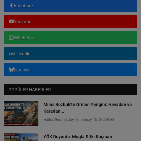
Facebook
YouTube
WhatsApp
Linkedin
Bluesky
POPÜLER HABERLER
Milas Bozbük’te Orman Yangını: Havadan ve
Karadan...
Editör
Wednesday, Temmuzy 15, 2026
0
YÖK Duyurdu: Muğla Sıtkı Koçman