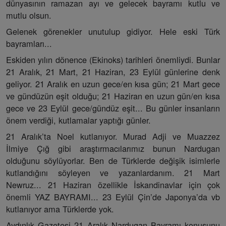
dünyasının ramazan ayı ve gelecek bayramı kutlu ve
mutlu olsun.
Gelenek görenekler unutulup gidiyor. Hele eski Türk
bayramları...
Eskiden yılın dönence (Ekinoks) tarihleri önemliydi. Bunlar
21 Aralık, 21 Mart, 21 Haziran, 23 Eylül günlerine denk
geliyor. 21 Aralık en uzun gece/en kısa gün; 21 Mart gece
ve gündüzün eşit olduğu; 21 Haziran en uzun gün/en kısa
gece ve 23 Eylül gece/gündüz eşit... Bu günler insanların
önem verdiği, kutlamalar yaptığı günler.
21 Aralık’ta Noel kutlanıyor. Murad Adji ve Muazzez
İlmiye Çığ gibi araştırmacılarımız bunun Nardugan
olduğunu söylüyorlar. Ben de Türklerde değişik isimlerle
kutlandığını söyleyen ve yazanlardanım. 21 Mart
Newruz... 21 Haziran özellikle İskandinavlar için çok
önemli YAZ BAYRAMI... 23 Eylül Çin’de Japonya’da vb
kutlanıyor ama Türklerde yok.
Aydınlık Gazetesi 21 Aralık Nardugan Bayramı konusunu