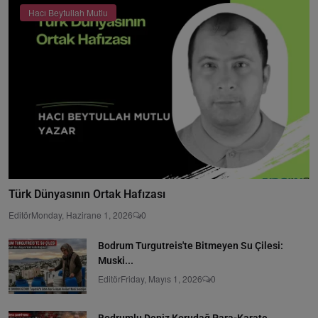
Hacı Beytullah Mutlu
Türk Dünyasının Ortak Hafızası
Editör
Monday, Hazirane 1, 2026
0
Bodrum Turgutreis'te Bitmeyen Su Çilesi:
Muski...
Editör
Friday, Mayıs 1, 2026
0
Bodrumlu Deniz Korudağ Para-Karate