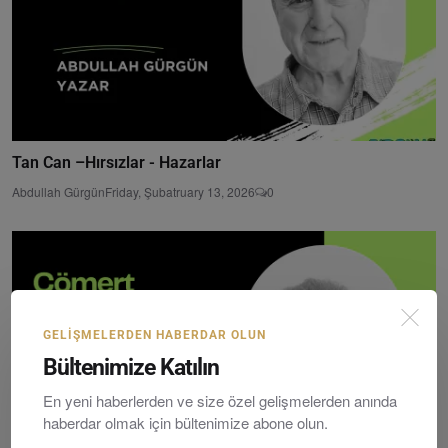
Tan Can –Hırsızlar - Hazarlar
Abdullah Gürgün
Friday, Şubatruary 13, 2026
0
GELIŞMELERDEN HABERDAR OLUN
Bültenimize Katılın
En yeni haberlerden ve size özel gelişmelerden anında
haberdar olmak için bültenimize abone olun.