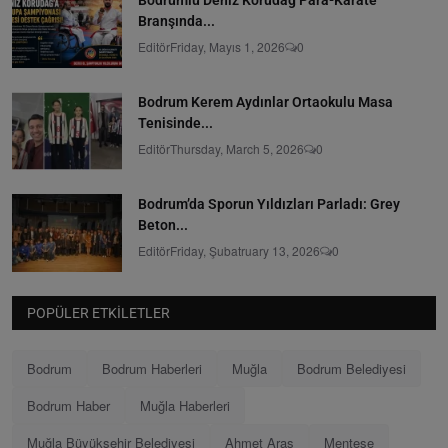
Branşında...
Editör
Friday, Mayıs 1, 2026
0
Bodrum Kerem Aydınlar Ortaokulu Masa
Tenisinde...
Editör
Thursday, March 5, 2026
0
Bodrum’da Sporun Yıldızları Parladı: Grey
Beton...
Editör
Friday, Şubatruary 13, 2026
0
POPÜLER ETKILETLER
Bodrum
Bodrum Haberleri
Muğla
Bodrum Belediyesi
Bodrum Haber
Muğla Haberleri
Muğla Büyükşehir Belediyesi
Ahmet Aras
Menteşe