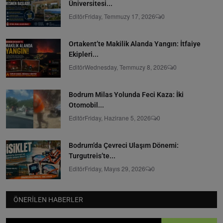
Üniversitesi...
Editör
Friday, Temmuzy 17, 2026
0
Ortakent’te Makilik Alanda Yangın: İtfaiye
Ekipleri...
Editör
Wednesday, Temmuzy 8, 2026
0
Bodrum Milas Yolunda Feci Kaza: İki
Otomobil...
Editör
Friday, Hazirane 5, 2026
0
Bodrum’da Çevreci Ulaşım Dönemi:
Turgutreis’te...
Editör
Friday, Mayıs 29, 2026
0
ÖNERILEN HABERLER