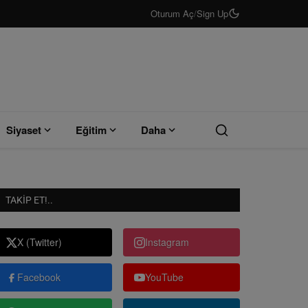
Oturum Aç
/
Sign Up
Siyaset
Eğitim
Daha
TAKIP ET!..
X (Twitter)
Instagram
Facebook
YouTube