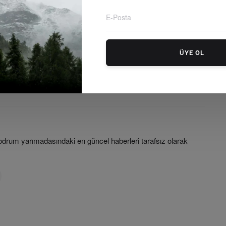
LE
SONRAKI MAKALE
ÜYE OL
rum
COP31 Tiyatrosuna Karşı Halkın Hakikati: Halkların
...
İklim Zirvesi İstanbul’da ...
rum yarımadasındaki en güncel haberleri tarafsız olarak