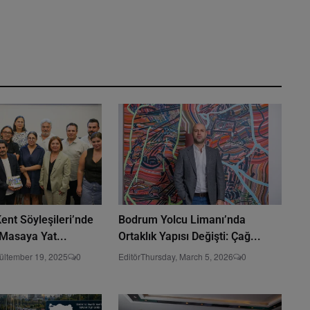
ent Söyleşileri’nde
Bodrum Yolcu Limanı’nda
Masaya Yat...
Ortaklık Yapısı Değişti: Çağ...
lültember 19, 2025
0
Editör
Thursday, March 5, 2026
0