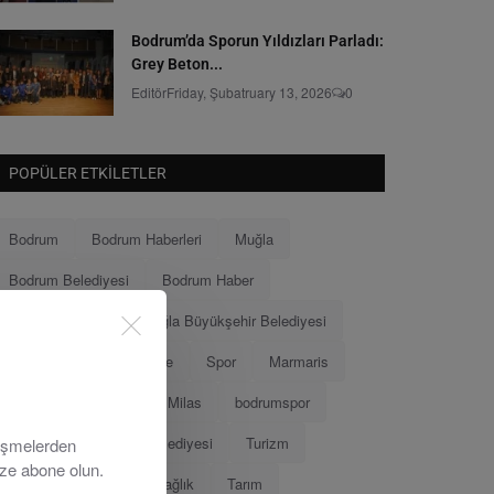
Bodrum’da Sporun Yıldızları Parladı:
Grey Beton...
Editör
Friday, Şubatruary 13, 2026
0
POPÜLER ETKILETLER
Bodrum
Bodrum Haberleri
Muğla
Bodrum Belediyesi
Bodrum Haber
Muğla Haberleri
Muğla Büyükşehir Belediyesi
Ahmet Aras
Menteşe
Spor
Marmaris
Menteşe Belediyesi
Milas
bodrumspor
Eğitim
Marmaris Belediyesi
Turizm
lişmelerden
ize abone olun.
Tamer Mandalinci
Sağlık
Tarım