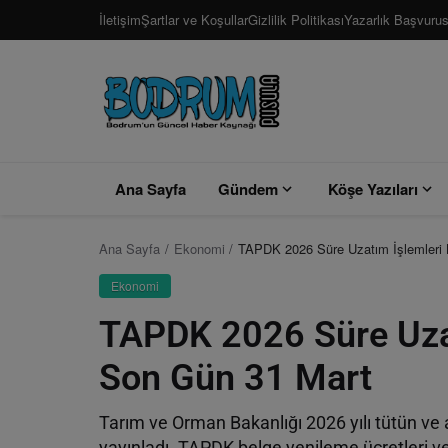
İletişim
Şartlar ve Koşullar
Gizlilik Politikası
Yazarlık Başvuru
Ana Sayfa
Gündem
Köşe Yazıları
Ana Sayfa
Ekonomi
TAPDK 2026 Süre Uzatım İşlemleri 
Ekonomi
TAPDK 2026 Süre Uzat
Son Gün 31 Mart
Tarım ve Orman Bakanlığı 2026 yılı tütün ve 
yayınladı. TAPDK belge yenileme ücretleri ve 