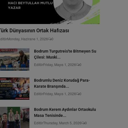
Türk Dünyasının Ortak Hafızası
ditör
Monday, Hazirane 1, 2026
0
Bodrum Turgutreis'te Bitmeyen Su
Çilesi: Muski...
Editör
Friday, Mayıs 1, 2026
0
Bodrumlu Deniz Korudağ Para-
Karate Branşında...
Editör
Friday, Mayıs 1, 2026
0
Bodrum Kerem Aydınlar Ortaokulu
Masa Tenisinde...
Editör
Thursday, March 5, 2026
0