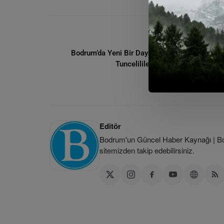
ÖNCEKI MAKA
Bodrum’da Yeni Bir Dayanışma Köprüsü: Bod
Tuncelililer Dayanışma Derneği K
Editör
Bodrum'un Güncel Haber Kaynağı | Bod
sitemizden takip edebilirsiniz.