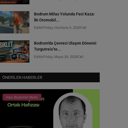
Bodrum Milas Yolunda Feci Kaza:
İki Otomobil...
Editör
Friday, Hazirane 5, 2026
0
Bodrum’da Çevreci Ulaşım Dönemi:
Turgutreis’te...
Editör
Friday, Mayıs 29, 2026
0
ÖNERILEN HABERLER
Hacı Beytullah Mutlu