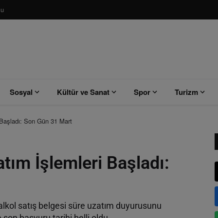
su
Sosyal
Kültür ve Sanat
Spor
Turizm
Başladı: Son Gün 31 Mart
ım İşlemleri Başladı:
alkol satış belgesi süre uzatım duyurusunu
son başvuru tarihi belli oldu.