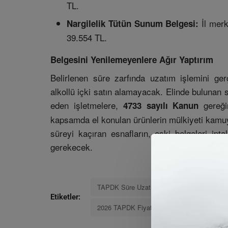
TL.
İl merk
Nargilelik Tütün Sunum Belgesi:
39.554 TL.
Belgesini Yenilemeyenlere Ağır Yaptırım
Belirlenen süre zarfında uzatım işlemini ger
alkollü içki satın alamayacak. Elinde bulunan 
eden işletmelere,
gereği
4733 sayılı Kanun
kapsamda el konulan ürünlerin mülkiyeti kamu
süreyi kaçıran esnafların, eski belgeleri ipt
gerekecek.
TAPDK Süre Uzatımı 2026
Tarım ve Or
Etiketler:
2026 TAPDK Fiyatları
Esnaf Haberleri