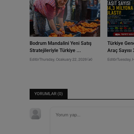
Bodrum Mandalini Yeni Satış
Türkiye Gene
Stratejileriyle Türkiye ...
Araç Sayısı 
Editör
Thursday, Ocakuary 22, 2026
0
Editör
Tuesday, 
YORUMLAR (
0
)