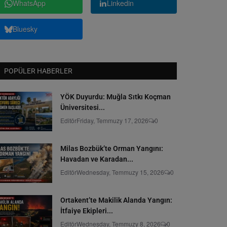
WhatsApp
Linkedin
Bluesky
POPÜLER HABERLER
YÖK Duyurdu: Muğla Sıtkı Koçman
Üniversitesi...
Editör
Friday, Temmuzy 17, 2026
0
Milas Bozbük’te Orman Yangını:
Havadan ve Karadan...
Editör
Wednesday, Temmuzy 15, 2026
0
Ortakent’te Makilik Alanda Yangın:
İtfaiye Ekipleri...
Editör
Wednesday, Temmuzy 8, 2026
0