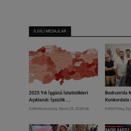
İLGILI MESAJLAR
2025 Yılı İşgücü İstatistikleri
Bodrum’da K
Açıklandı: İşsizlik ...
Konkordato 
Editör
Wednesday, March 25, 2026
0
Editör
Friday, Ey