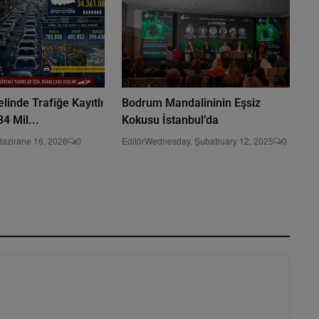
linde Trafiğe Kayıtlı
Bodrum Mandalininin Eşsiz
34 Mil...
Kokusu İstanbul’da
Hazirane 16, 2026
0
Editör
Wednesday, Şubatruary 12, 2025
0