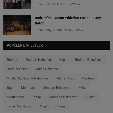
Editör
Thursday, March 5, 2026
0
Bodrum’da Sporun Yıldızları Parladı: Grey
Beton...
Editör
Friday, Şubatruary 13, 2026
0
POPÜLER ETKILETLER
Bodrum
Bodrum Haberleri
Muğla
Bodrum Belediyesi
Bodrum Haber
Muğla Haberleri
Muğla Büyükşehir Belediyesi
Ahmet Aras
Menteşe
Spor
Marmaris
Menteşe Belediyesi
Milas
bodrumspor
Eğitim
Marmaris Belediyesi
Turizm
Tamer Mandalinci
Sağlık
Tarım