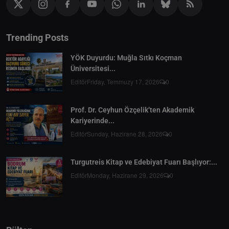
Trending Posts
YÖK Duyurdu: Muğla Sıtkı Koçman
Üniversitesi...
Editör
Friday, Temmuzy 17, 2026
0
Prof. Dr. Ceyhun Özçelik’ten Akademik
Kariyerinde...
Editör
Sunday, Hazirane 28, 2026
0
Turgutreis Kitap ve Edebiyat Fuarı Başlıyor:...
Editör
Monday, Hazirane 29, 2026
0