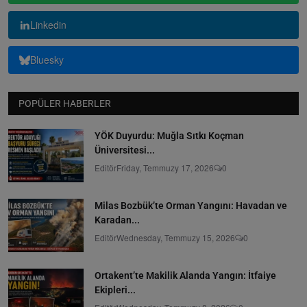
Linkedin
Bluesky
POPÜLER HABERLER
YÖK Duyurdu: Muğla Sıtkı Koçman
Üniversitesi...
Editör
Friday, Temmuzy 17, 2026
0
Milas Bozbük’te Orman Yangını: Havadan ve
Karadan...
Editör
Wednesday, Temmuzy 15, 2026
0
Ortakent’te Makilik Alanda Yangın: İtfaiye
Ekipleri...