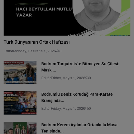
Türk Dünyasının Ortak Hafızası
Editör
Monday, Hazirane 1, 2026
0
Bodrum Turgutreis'te Bitmeyen Su Çilesi:
Muski...
Editör
Friday, Mayıs 1, 2026
0
Bodrumlu Deniz Korudağ Para-Karate
Branşında...
Editör
Friday, Mayıs 1, 2026
0
Bodrum Kerem Aydınlar Ortaokulu Masa
Tenisinde...