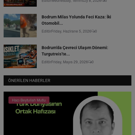
Editör
Wednesday, Temmuzy 8, 2026
0
Bodrum Milas Yolunda Feci Kaza: İki
Otomobil...
Editör
Friday, Hazirane 5, 2026
0
Bodrum’da Çevreci Ulaşım Dönemi:
Turgutreis’te...
Editör
Friday, Mayıs 29, 2026
0
ÖNERILEN HABERLER
Hacı Beytullah Mutlu