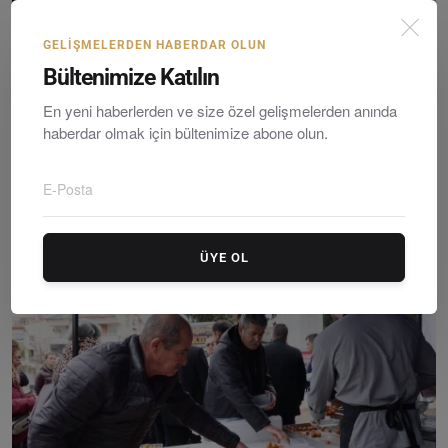
GELIŞMELERDEN HABERDAR OLUN
Bültenimize Katılın
En yeni haberlerden ve size özel gelişmelerden anında
haberdar olmak için bültenimize abone olun.
Marmaris’te Korkutan Akaryakıt Tankeri Yangını: Faci...
Editör
Monday, Hazirane 1, 2026
0
ÜYE OL