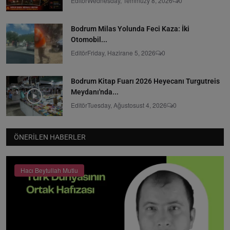
Editör
Wednesday, Temmuzy 8, 2026
0
Bodrum Milas Yolunda Feci Kaza: İki
Otomobil...
Editör
Friday, Hazirane 5, 2026
0
Bodrum Kitap Fuarı 2026 Heyecanı Turgutreis
Meydanı'nda...
Editör
Tuesday, Ağustosust 4, 2026
0
ÖNERILEN HABERLER
Hacı Beytullah Mutlu