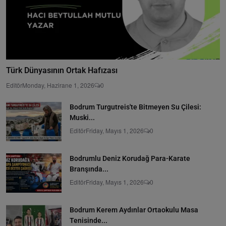
Türk Dünyasının Ortak Hafızası
Editör
Monday, Hazirane 1, 2026
0
Bodrum Turgutreis'te Bitmeyen Su Çilesi:
Muski...
Editör
Friday, Mayıs 1, 2026
0
Bodrumlu Deniz Korudağ Para-Karate
Branşında...
Editör
Friday, Mayıs 1, 2026
0
Bodrum Kerem Aydınlar Ortaokulu Masa
Tenisinde...