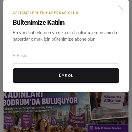
GELIŞMELERDEN HABERDAR OLUN
Bültenimize Katılın
En yeni haberlerden ve size özel gelişmelerden anında
haberdar olmak için bültenimize abone olun.
Bodrum Yalıkavak Marina’da Korkutan Yangın: 7 Motory...
Editör
Sunday, March 22, 2026
0
ÜYE OL