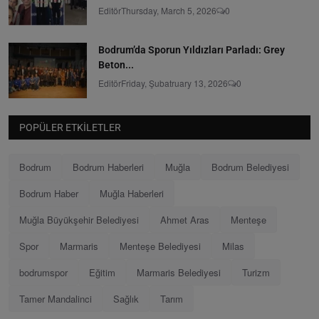
Editör
Thursday, March 5, 2026
0
Bodrum’da Sporun Yıldızları Parladı: Grey
Beton...
Editör
Friday, Şubatruary 13, 2026
0
POPÜLER ETKILETLER
Bodrum
Bodrum Haberleri
Muğla
Bodrum Belediyesi
Bodrum Haber
Muğla Haberleri
Muğla Büyükşehir Belediyesi
Ahmet Aras
Menteşe
Spor
Marmaris
Menteşe Belediyesi
Milas
bodrumspor
Eğitim
Marmaris Belediyesi
Turizm
Tamer Mandalinci
Sağlık
Tarım