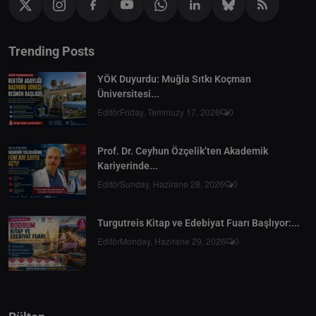
Trending Posts
YÖK Duyurdu: Muğla Sıtkı Koçman
Üniversitesi...
Editör
Friday, Temmuzy 17, 2026
0
Prof. Dr. Ceyhun Özçelik’ten Akademik
Kariyerinde...
Editör
Sunday, Hazirane 28, 2026
0
Turgutreis Kitap ve Edebiyat Fuarı Başlıyor:...
Editör
Monday, Hazirane 29, 2026
0