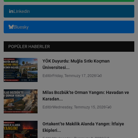
Linkedin
Bluesky
POPÜLER HABERLER
YÖK Duyurdu: Muğla Sıtkı Koçman
Üniversitesi...
Editör
Friday, Temmuzy 17, 2026
0
Milas Bozbük’te Orman Yangını: Havadan ve
Karadan...
Editör
Wednesday, Temmuzy 15, 2026
0
Ortakent’te Makilik Alanda Yangın: İtfaiye
Ekipleri...