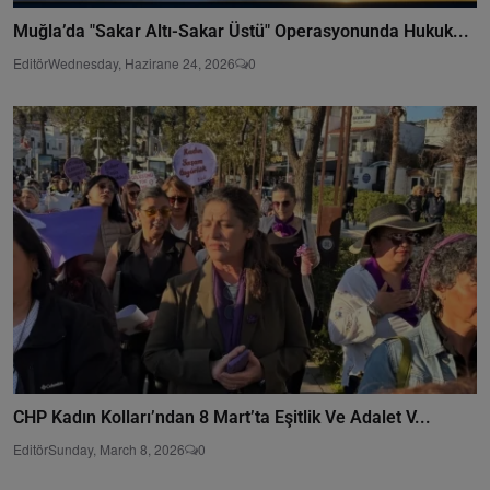
Muğla’da "Sakar Altı-Sakar Üstü" Operasyonunda Hukuk...
Editör
Wednesday, Hazirane 24, 2026
0
CHP Kadın Kolları’ndan 8 Mart’ta Eşitlik Ve Adalet V...
Editör
Sunday, March 8, 2026
0