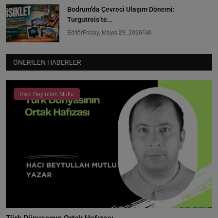
Bodrum’da Çevreci Ulaşım Dönemi:
Turgutreis’te...
Editör
Friday, Mayıs 29, 2026
0
ÖNERILEN HABERLER
Hacı Beytullah Mutlu