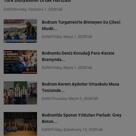
Türk Dünyasının Ortak Hafızası
Editör
Monday, Hazirane 1, 2026
0
Bodrum Turgutreis'te Bitmeyen Su Çilesi:
Muski...
Editör
Friday, Mayıs 1, 2026
0
Bodrumlu Deniz Korudağ Para-Karate
Branşında...
Editör
Friday, Mayıs 1, 2026
0
Bodrum Kerem Aydınlar Ortaokulu Masa
Tenisinde...
Editör
Thursday, March 5, 2026
0
Bodrum’da Sporun Yıldızları Parladı: Grey
Beton...
Editör
Friday, Şubatruary 13, 2026
0