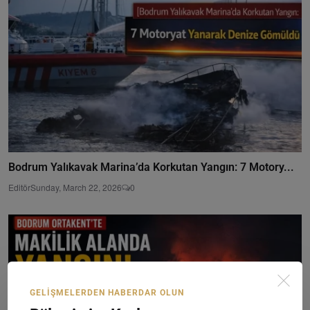
Bodrum Yalıkavak Marina’da Korkutan Yangın: 7 Motory...
Editör
Sunday, March 22, 2026
0
GELIŞMELERDEN HABERDAR OLUN