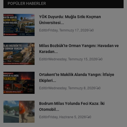
POPÜLER HABERLER
YÖK Duyurdu: Muğla Sıtkı Koçman
Üniversitesi...
Editör
Friday, Temmuzy 17, 2026
0
Milas Bozbük’te Orman Yangını: Havadan ve
Karadan...
Editör
Wednesday, Temmuzy 15, 2026
0
Ortakent’te Makilik Alanda Yangın: İtfaiye
Ekipleri...
Editör
Wednesday, Temmuzy 8, 2026
0
Bodrum Milas Yolunda Feci Kaza: İki
Otomobil...
Editör
Friday, Hazirane 5, 2026
0