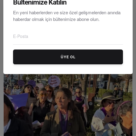
Bültenimize Katılın
En yeni haberlerden ve size özel gelişmelerden anında
haberdar olmak için bültenimize abone olun.
Ortakent’te Makilik Alanda Yangın: İtfaiye Ekipleri ...
Editör
Wednesday, Temmuzy 8, 2026
0
ÜYE OL