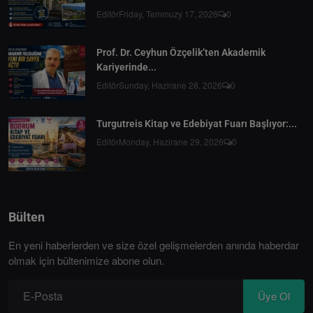
Editör
Friday, Temmuzy 17, 2026
0
Prof. Dr. Ceyhun Özçelik’ten Akademik
Kariyerinde...
Editör
Sunday, Hazirane 28, 2026
0
Turgutreis Kitap ve Edebiyat Fuarı Başlıyor:...
Editör
Monday, Hazirane 29, 2026
0
Bülten
En yeni haberlerden ve size özel gelişmelerden anında haberdar
olmak için bültenimize abone olun.
Üye Ol