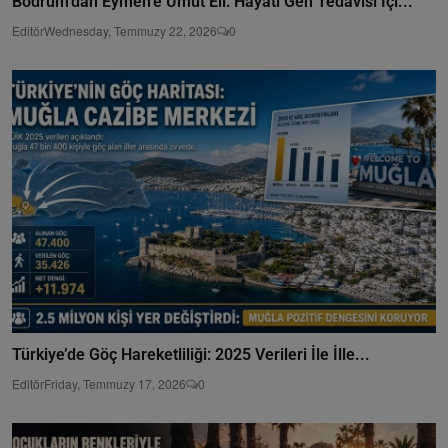
Bodrum’dan Eymen’e Umut Eli: Hayati Gen Tedavisi İçi...
Editör
Wednesday, Temmuzy 22, 2026
0
Türkiye’de Göç Hareketliliği: 2025 Verileri İle İlle...
Editör
Friday, Temmuzy 17, 2026
0