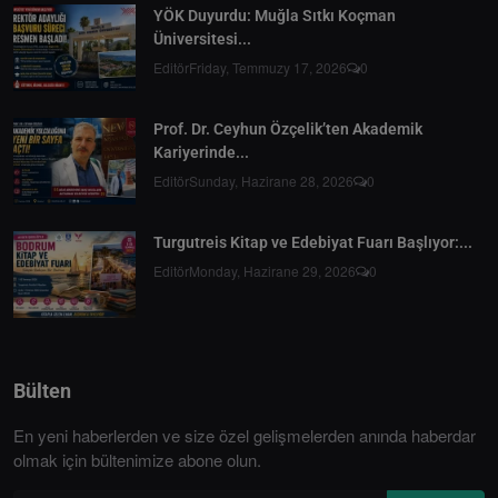
YÖK Duyurdu: Muğla Sıtkı Koçman
Üniversitesi...
Editör
Friday, Temmuzy 17, 2026
0
Prof. Dr. Ceyhun Özçelik’ten Akademik
Kariyerinde...
Editör
Sunday, Hazirane 28, 2026
0
Turgutreis Kitap ve Edebiyat Fuarı Başlıyor:...
Editör
Monday, Hazirane 29, 2026
0
Bülten
En yeni haberlerden ve size özel gelişmelerden anında haberdar
olmak için bültenimize abone olun.