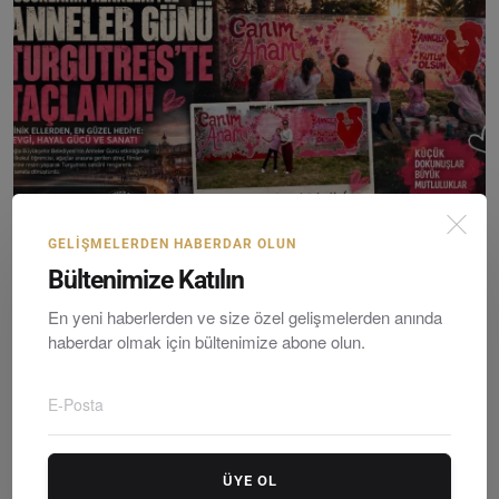
GELIŞMELERDEN HABERDAR OLUN
Bültenimize Katılın
Bodrum’da Anneler Günü’ne Özel Yaratıcı Sergi: Çocuk...
En yeni haberlerden ve size özel gelişmelerden anında
Editör
Sunday, Mayıs 10, 2026
0
haberdar olmak için bültenimize abone olun.
ÜYE OL