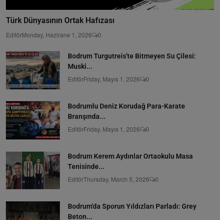
Türk Dünyasının Ortak Hafızası
Editör
Monday, Hazirane 1, 2026
0
Bodrum Turgutreis'te Bitmeyen Su Çilesi:
Muski...
Editör
Friday, Mayıs 1, 2026
0
Bodrumlu Deniz Korudağ Para-Karate
Branşında...
Editör
Friday, Mayıs 1, 2026
0
Bodrum Kerem Aydınlar Ortaokulu Masa
Tenisinde...
Editör
Thursday, March 5, 2026
0
Bodrum’da Sporun Yıldızları Parladı: Grey
Beton...