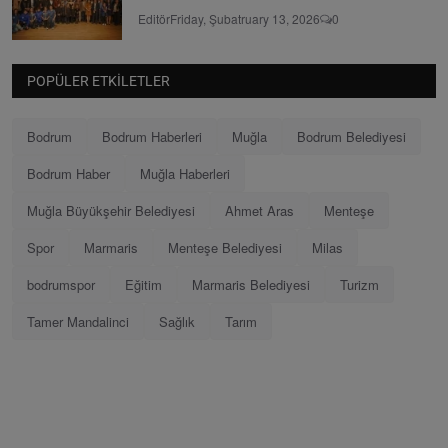
Editör
Friday, Şubatruary 13, 2026
0
POPÜLER ETKILETLER
Bodrum
Bodrum Haberleri
Muğla
Bodrum Belediyesi
Bodrum Haber
Muğla Haberleri
Muğla Büyükşehir Belediyesi
Ahmet Aras
Menteşe
Spor
Marmaris
Menteşe Belediyesi
Milas
bodrumspor
Eğitim
Marmaris Belediyesi
Turizm
Tamer Mandalinci
Sağlık
Tarım