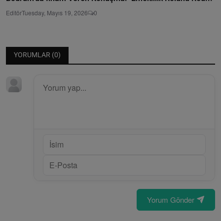
Editör
Tuesday, Mayıs 19, 2026
0
YORUMLAR (
0
)
Yorum Gönder