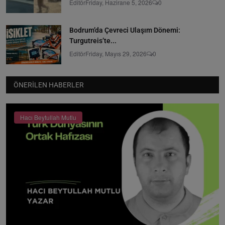
Editör
Friday, Hazirane 5, 2026
0
Bodrum’da Çevreci Ulaşım Dönemi:
Turgutreis’te...
Editör
Friday, Mayıs 29, 2026
0
ÖNERILEN HABERLER
Hacı Beytullah Mutlu