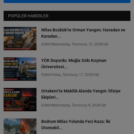
POPÜLER HABERLER
Milas Bozbük’te Orman Yangını: Havadan ve
Karadan...
Editör
Wednesday, Temmuzy 15, 2026
0
YÖK Duyurdu: Muğla Sıtkı Koçman
Üniversitesi...
Editör
Friday, Temmuzy 17, 2026
0
Ortakent’te Makilik Alanda Yangın: İtfaiye
Ekipleri...
Editör
Wednesday, Temmuzy 8, 2026
0
Bodrum Milas Yolunda Feci Kaza: İki
Otomobil...