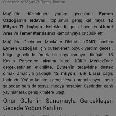
Gecesinde 12 Milyon TL Destek Toplandı
Muğla’da düzenlenen yardım gecesinde
Eymen
, toplumun geniş katılımıyla
Özdoğan'ın tedavisi
12
desteklendi; gece boyunca
Milyon TL bağışla
Ahmet
ve
kampanyaya öncülük etti.
Aras
Tamer Mandalinci
Muğla’da Duchenne Musküler Distrofisi (
) hastası
DMD
için düzenlenen büyük yardım gecesi,
Eymen Özdoğan
bölge genelinde örnek bir dayanışmaya dönüştü. 13
Kasım Perşembe akşamı Nurol Kültür Merkezi’nde
gerçekleştirilen etkinlikte, Eymen’in tedavisine destek
olmak amacıyla yaklaşık
bağış
12 milyon Türk Lirası
toplandı. Yoğun katılımla gerçekleşen organizasyon, hem
salondan hem de sosyal medya hesapları üzerinden canlı
yayınlanarak geniş kitlelere ulaştı.
Onur Gülen’in Sunumuyla Gerçekleşen
Gecede Yoğun Katılım