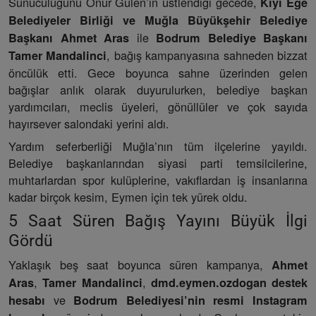
Sunuculuğunu Onur Gülen’in üstlendiği gecede,
Kıyı Ege
Belediyeler Birliği ve Muğla Büyükşehir Belediye
ile
Başkanı Ahmet Aras
Bodrum Belediye Başkanı
, bağış kampanyasına sahneden bizzat
Tamer Mandalinci
öncülük etti. Gece boyunca sahne üzerinden gelen
bağışlar anlık olarak duyurulurken, belediye başkan
yardımcıları, meclis üyeleri, gönüllüler ve çok sayıda
hayırsever salondaki yerini aldı.
Yardım seferberliği Muğla’nın tüm ilçelerine yayıldı.
Belediye başkanlarından siyasi parti temsilcilerine,
muhtarlardan spor kulüplerine, vakıflardan iş insanlarına
kadar birçok kesim, Eymen için tek yürek oldu.
5 Saat Süren Bağış Yayını Büyük İlgi
Gördü
Yaklaşık beş saat boyunca süren kampanya,
Ahmet
,
,
Aras
Tamer Mandalinci
dmd.eymen.ozdogan destek
ve
hesabı
Bodrum Belediyesi’nin resmi Instagram