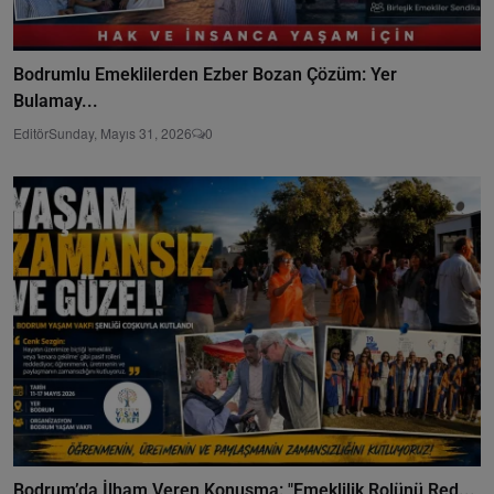
Bodrumlu Emeklilerden Ezber Bozan Çözüm: Yer
Bulamay...
Editör
Sunday, Mayıs 31, 2026
0
Bodrum’da İlham Veren Konuşma: "Emeklilik Rolünü Red...