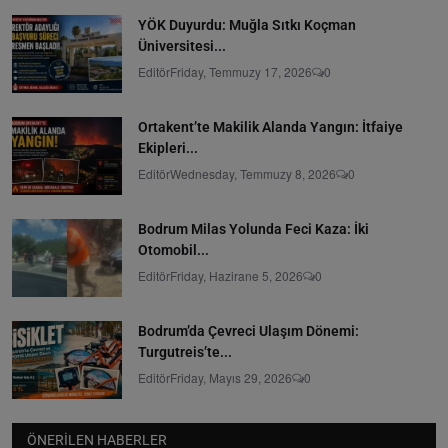
YÖK Duyurdu: Muğla Sıtkı Koçman
Üniversitesi...
Editör
Friday, Temmuzy 17, 2026
0
Ortakent’te Makilik Alanda Yangın: İtfaiye
Ekipleri...
Editör
Wednesday, Temmuzy 8, 2026
0
Bodrum Milas Yolunda Feci Kaza: İki
Otomobil...
Editör
Friday, Hazirane 5, 2026
0
Bodrum’da Çevreci Ulaşım Dönemi:
Turgutreis’te...
Editör
Friday, Mayıs 29, 2026
0
ÖNERILEN HABERLER