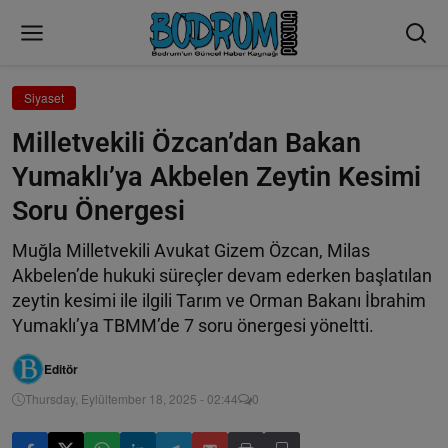
Siyaset
Milletvekili Özcan’dan Bakan
Yumaklı’ya Akbelen Zeytin Kesimi
Soru Önergesi
Muğla Milletvekili Avukat Gizem Özcan, Milas
Akbelen’de hukuki süreçler devam ederken başlatılan
zeytin kesimi ile ilgili Tarım ve Orman Bakanı İbrahim
Yumaklı’ya TBMM’de 7 soru önergesi yöneltti.
Editör
Thursday, Eylültember 18, 2025 - 02:44
0