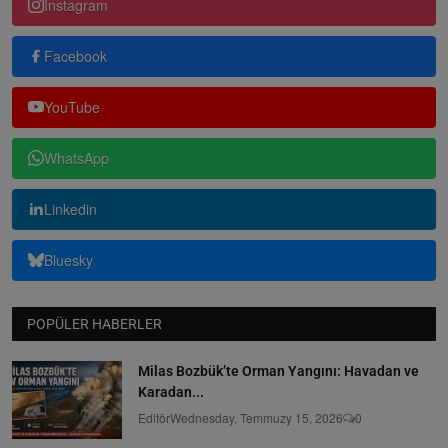
Instagram
Facebook
YouTube
WhatsApp
Linkedin
Bluesky
POPÜLER HABERLER
Milas Bozbük’te Orman Yangını: Havadan ve
Karadan...
Editör
Wednesday, Temmuzy 15, 2026
0