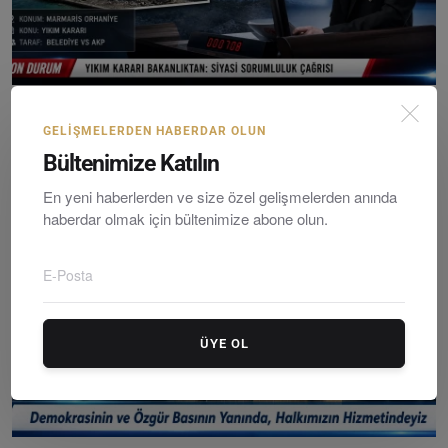
Marmaris’te Kaçak Yapı Yıkım Tartışması: İktidar Ve ...
GELIŞMELERDEN HABERDAR OLUN
Editör
Friday, Temmuzy 17, 2026
0
Bültenimize Katılın
En yeni haberlerden ve size özel gelişmelerden anında
haberdar olmak için bültenimize abone olun.
ÜYE OL