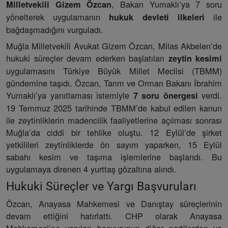
, Bakan Yumaklı’ya 7 soru
Milletvekili Gizem Özcan
yönelterek uygulamanın
ile
hukuk devleti ilkeleri
bağdaşmadığını vurguladı.
Muğla Milletvekili Avukat Gizem Özcan, Milas Akbelen’de
hukuki süreçler devam ederken başlatılan
zeytin kesimi
uygulamasını Türkiye Büyük Millet Meclisi (TBMM)
gündemine taşıdı. Özcan, Tarım ve Orman Bakanı İbrahim
Yumaklı’ya yanıtlaması istemiyle
verdi.
7 soru önergesi
19 Temmuz 2025 tarihinde TBMM’de kabul edilen kanun
ile zeytinliklerin madencilik faaliyetlerine açılması sonrası
Muğla’da ciddi bir tehlike oluştu. 12 Eylül’de şirket
yetkilileri zeytinliklerde ön sayım yaparken, 15 Eylül
sabahı kesim ve taşıma işlemlerine başlandı. Bu
uygulamaya direnen 4 yurttaş gözaltına alındı.
Hukuki Süreçler ve Yargı Başvuruları
Özcan, Anayasa Mahkemesi ve Danıştay süreçlerinin
devam ettiğini hatırlattı. CHP olarak Anayasa
Mahkemesi’ne yapılan başvurunun diğer partilerden ve