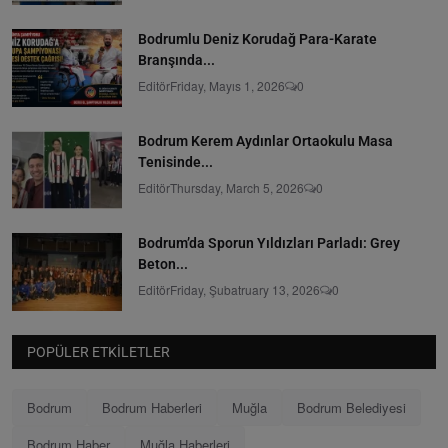
Bodrumlu Deniz Korudağ Para-Karate
Branşında...
Editör
Friday, Mayıs 1, 2026
0
Bodrum Kerem Aydınlar Ortaokulu Masa
Tenisinde...
Editör
Thursday, March 5, 2026
0
Bodrum’da Sporun Yıldızları Parladı: Grey
Beton...
Editör
Friday, Şubatruary 13, 2026
0
POPÜLER ETKILETLER
Bodrum
Bodrum Haberleri
Muğla
Bodrum Belediyesi
Bodrum Haber
Muğla Haberleri