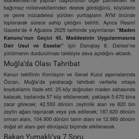
bağımsız milletvekillerinden destek gördüğünü, köylülerin
ve çevre mücadelesi yürüten yurttaşların AYM önünde
toplanarak sürece sahip çıktığını belirtti. Ayrıca Resmî
Gazete’de 4 Ağustos 2025 tarihinde yayımlanan
“Maden
Kanunu’nun Geçici 45. Maddesinin Uygulanmasına
için Danıştay 8. Dairesi’ne
Dair Usul ve Esaslar”
yürütmenin durdurulması talebiyle dava açıldığını aktardı.
Muğla’da Olası Tahribat
Kanun teklifinin Komisyon ve Genel Kurul aşamalarında
Özcan, Muğla’da yaratacağı tahribatı verilerle ortaya
koyduklarını ifade etti: 25 köy doğrudan maden sahasında
kalacak, toplamda 57 köy etkilenecek; yaklaşık 5.670 bina
zarar görecek; 42.550 dönüm zeytinlik alan ve 820 bin
zeytin ağacı taşınacak veya yok edilecek; 187.620 dönüm
orman alanı, 104.900 dönüm tarım alanı ve 12.980 dönüm
doğal sit alanı geri dönüşsüz biçimde etkilenecek.
Bakan Yumaklı’ya 7 Soru