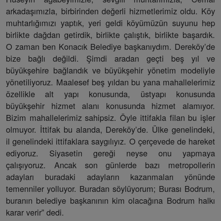
arkadaşımızla, birbirinden değerli hizmetlerimiz oldu. Köy
muhtarlığımızı yaptık, yeri geldi köyümüzün suyunu hep
birlikte dağdan getirdik, birlikte çalıştık, birlikte başardık.
O zaman ben Konacık Belediye başkanıydım. Dereköy’de
bize bağlı değildi. Şimdi aradan geçti beş yıl ve
büyükşehire bağlandık ve büyükşehir yönetim modeliyle
yönetiliyoruz. Maalesef beş yıldan bu yana mahallelerimiz
özellikle alt yapı konusunda, üstyapı konusunda
büyükşehir hizmet alanı konusunda hizmet alamıyor.
Bizim mahallelerimiz sahipsiz. Öyle ittifakla filan bu işler
olmuyor. İttifak bu alanda, Dereköy’de. Ülke genelindeki,
il genelindeki ittifaklara saygılıyız. O çerçevede de hareket
ediyoruz. Siyasetin gereği neyse onu yapmaya
çalışıyoruz. Ancak son günlerde bazı metropollerin
adayları buradaki adayların kazanmaları yönünde
temenniler yolluyor. Buradan söylüyorum; Burası Bodrum,
buranın belediye başkanının kim olacağına Bodrum halkı
karar verir” dedi.