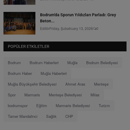
Bodrum’da Sporun Yıldızları Parladı: Grey
Beton...
Editör
Friday, Şubatruary 13, 2026
0
POPÜLER ETKILETLER
Bodrum
Bodrum Haberleri
Muğla
Bodrum Belediyesi
Bodrum Haber
Muğla Haberleri
Muğla Büyükşehir Belediyesi
Ahmet Aras
Menteşe
Spor
Marmaris
Menteşe Belediyesi
Milas
bodrumspor
Eğitim
Marmaris Belediyesi
Turizm
Tamer Mandalinci
Sağlık
CHP