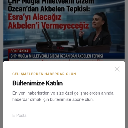
GELIŞMELERDEN HABERDAR OLUN
Chp Muğla Milletvekili Gizem Özcan’dan Akbelen Tepki...
Bültenimize Katılın
Editör
Wednesday, Nisanil 1, 2026
0
En yeni haberlerden ve size özel gelişmelerden anında
haberdar olmak için bültenimize abone olun.