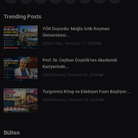
Trending Posts
YÖK Duyurdu: Muğla Sıtkı Koçman
Üniversitesi...
Editör
Friday, Temmuzy 17, 2026
0
Prof. Dr. Ceyhun Özçelik’ten Akademik
Kariyerinde...
Editör
Sunday, Hazirane 28, 2026
0
Turgutreis Kitap ve Edebiyat Fuarı Başlıyor:...
Editör
Monday, Hazirane 29, 2026
0
Bülten