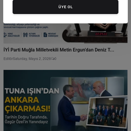
ÜYE OL
İYİ Parti Muğla Milletvekili Metin Ergun’dan Deniz T...
Editör
Saturday, Mayıs 2, 2026
0