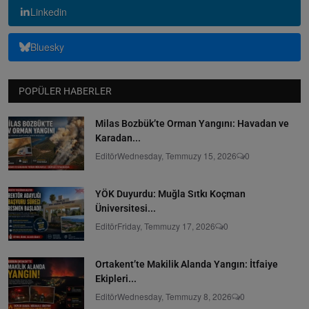
Linkedin
Bluesky
POPÜLER HABERLER
Milas Bozbük’te Orman Yangını: Havadan ve
Karadan...
Editör
Wednesday, Temmuzy 15, 2026
0
YÖK Duyurdu: Muğla Sıtkı Koçman
Üniversitesi...
Editör
Friday, Temmuzy 17, 2026
0
Ortakent’te Makilik Alanda Yangın: İtfaiye
Ekipleri...
Editör
Wednesday, Temmuzy 8, 2026
0