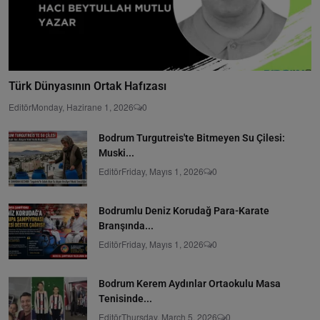
Türk Dünyasının Ortak Hafızası
Editör
Monday, Hazirane 1, 2026
0
Bodrum Turgutreis'te Bitmeyen Su Çilesi:
Muski...
Editör
Friday, Mayıs 1, 2026
0
Bodrumlu Deniz Korudağ Para-Karate
Branşında...
Editör
Friday, Mayıs 1, 2026
0
Bodrum Kerem Aydınlar Ortaokulu Masa
Tenisinde...
Editör
Thursday, March 5, 2026
0