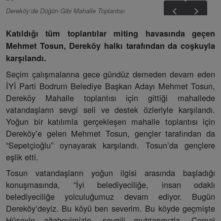
Dereköy’de Düğün Gibi Mahalle Toplantısı
Katıldığı tüm toplantılar miting havasında geçen
Mehmet Tosun, Dereköy halkı tarafından da coşkuyla
karşılandı.
Seçim çalışmalarına gece gündüz demeden devam eden
İYİ Parti Bodrum Belediye Başkan Adayı Mehmet Tosun,
Dereköy Mahalle toplantısı için gittiği mahallede
vatandaşların sevgi seli ve destek özleriyle karşılandı.
Yoğun bir katılımla gerçekleşen mahalle toplantısı için
Dereköy’e gelen Mehmet Tosun, gençler tarafından da
“Sepetçioğlu” oynayarak karşılandı. Tosun’da gençlere
eşlik etti.
Tosun vatandaşların yoğun ilgisi arasında başladığı
konuşmasında, “İyi belediyeciliğe, insan odaklı
belediyeciliğe yolculuğumuz devam ediyor. Bugün
Dereköy’deyiz. Bu köyü ben severim. Bu köyde geçmişte
Hüseyin ağabeyimizle, sevgili muhtarımızla, Cemal