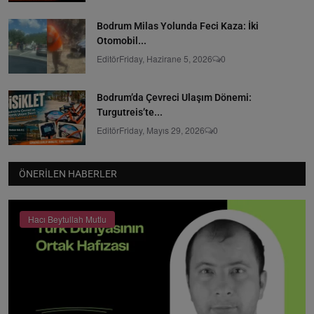
Bodrum Milas Yolunda Feci Kaza: İki
Otomobil...
Editör
Friday, Hazirane 5, 2026
0
Bodrum’da Çevreci Ulaşım Dönemi:
Turgutreis’te...
Editör
Friday, Mayıs 29, 2026
0
ÖNERILEN HABERLER
Hacı Beytullah Mutlu