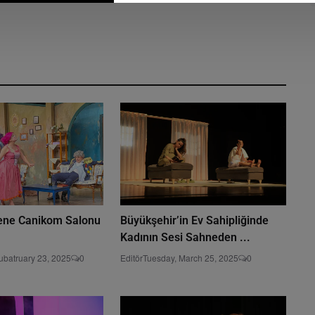
ene Canikom Salonu
Büyükşehir’in Ev Sahipliğinde
Kadının Sesi Sahneden ...
ubatruary 23, 2025
0
Editör
Tuesday, March 25, 2025
0