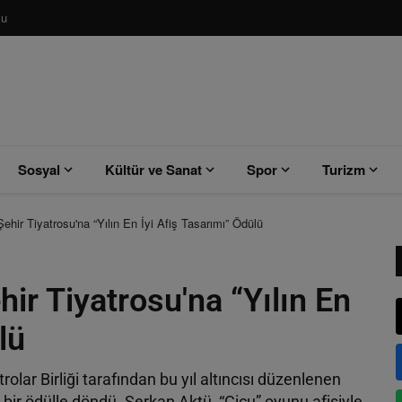
su
Sosyal
Kültür ve Sanat
Spor
Turizm
hir Tiyatrosu'na “Yılın En İyi Afiş Tasarımı” Ödülü
ir Tiyatrosu'na “Yılın En
lü
olar Birliği tarafından bu yıl altıncısı düzenlenen
bir ödülle döndü. Serkan Aktü, “Çiçu” oyunu afişiyle