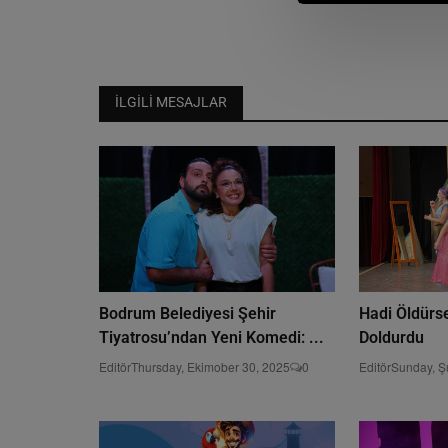
İLGILI MESAJLAR
Bodrum Belediyesi Şehir
Hadi Öldürs
Tiyatrosu’ndan Yeni Komedi: ...
Doldurdu
Editör
Thursday, Ekimober 30, 2025
0
Editör
Sunday, Ş