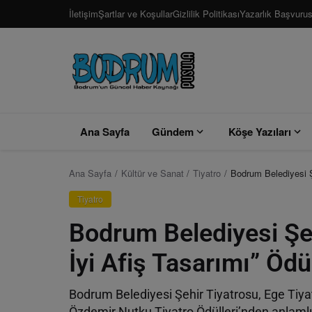
İletişim
Şartlar ve Koşullar
Gizlilik Politikası
Yazarlık Başvuru
Ana Sayfa
Gündem
Köşe Yazıları
Ana Sayfa
Kültür ve Sanat
Tiyatro
Bodrum Belediyesi Şe
Tiyatro
Bodrum Belediyesi Şeh
İyi Afiş Tasarımı” Ödü
Bodrum Belediyesi Şehir Tiyatrosu, Ege Tiyatr
Özdemir Nutku Tiyatro Ödülleri’nden anlamlı 