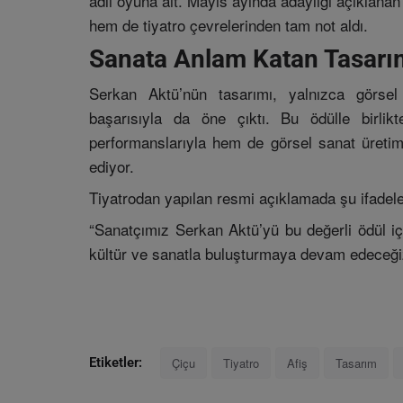
adlı oyuna ait. Mayıs ayında adaylığı açıklanan
hem de tiyatro çevrelerinden tam not aldı.
Sanata Anlam Katan Tasarım:
Serkan Aktü’nün tasarımı, yalnızca görsel
başarısıyla da öne çıktı. Bu ödülle birli
performanslarıyla hem de görsel sanat üreti
ediyor.
Tiyatrodan yapılan resmi açıklamada şu ifadeler
“Sanatçımız Serkan Aktü’yü bu değerli ödül içi
kültür ve sanatla buluşturmaya devam edeceği
Çiçu
Tiyatro
Afiş
Tasarım
Etiketler: