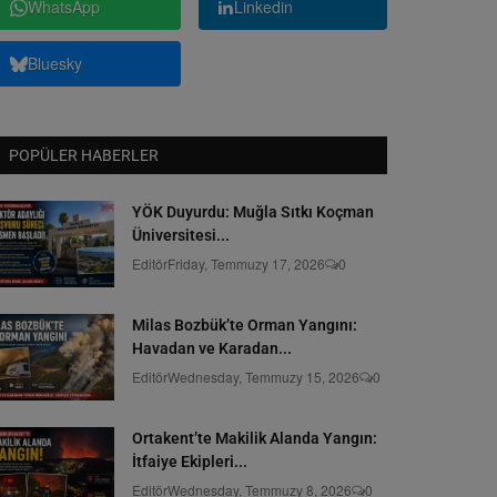
WhatsApp
Linkedin
Bluesky
POPÜLER HABERLER
YÖK Duyurdu: Muğla Sıtkı Koçman
Üniversitesi...
Editör
Friday, Temmuzy 17, 2026
0
Milas Bozbük’te Orman Yangını:
Havadan ve Karadan...
Editör
Wednesday, Temmuzy 15, 2026
0
Ortakent’te Makilik Alanda Yangın:
İtfaiye Ekipleri...
Editör
Wednesday, Temmuzy 8, 2026
0