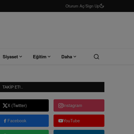
Oturum Aç
/
Sign Up
Siyaset
Eğitim
Daha
TAKIP ET!..
X (Twitter)
Instagram
Facebook
YouTube