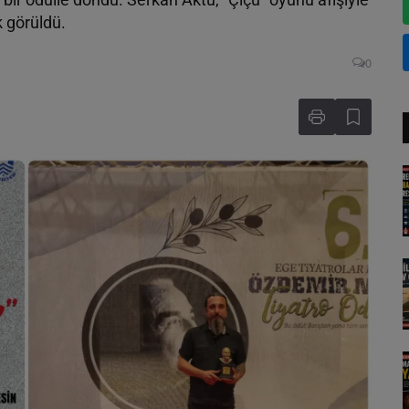
k görüldü.
0