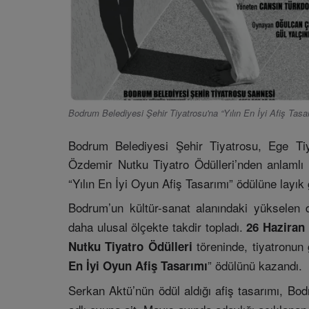
Bodrum Belediyesi Şehir Tiyatrosu'na “Yılın En İyi Afiş Tasa
Bodrum Belediyesi Şehir Tiyatrosu, Ege Tiyat
Özdemir Nutku Tiyatro Ödülleri’nden anlamlı
“Yılın En İyi Oyun Afiş Tasarımı” ödülüne layık 
Bodrum’un kültür-sanat alanındaki yükselen
daha ulusal ölçekte takdir topladı.
26 Haziran
töreninde, tiyatronun
Nutku Tiyatro Ödülleri
” ödülünü kazandı.
En İyi Oyun Afiş Tasarımı
Serkan Aktü’nün ödül aldığı afiş tasarımı, Bo