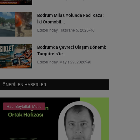
Bodrum Milas Yolunda Feci Kaza:
İki Otomobil...
Editör
Friday, Hazirane 5, 2026
0
Bodrum’da Çevreci Ulaşım Dönemi:
Turgutreis’te...
Editör
Friday, Mayıs 29, 2026
0
ÖNERILEN HABERLER
Hacı Beytullah Mutlu