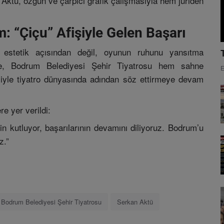
 Aktü, özgün ve çarpıcı grafik çalışmasıyla hem jüriden
 “Çiçu” Afişiyle Gelen Başarı
 estetik açısından değil, oyunun ruhunu yansıtma
kte, Bodrum Belediyesi Şehir Tiyatrosu hem sahne
E
miyle tiyatro dünyasında adından söz ettirmeye devam
e yer verildi:
n kutluyor, başarılarının devamını diliyoruz. Bodrum’u
z.”
Bodrum Belediyesi Şehir Tiyatrosu
Serkan Aktü