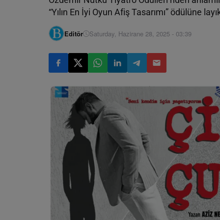
“Yılın En İyi Oyun Afiş Tasarımı” ödülüne layı
Editör
Saturday, Hazirane 28, 2025 - 03:39