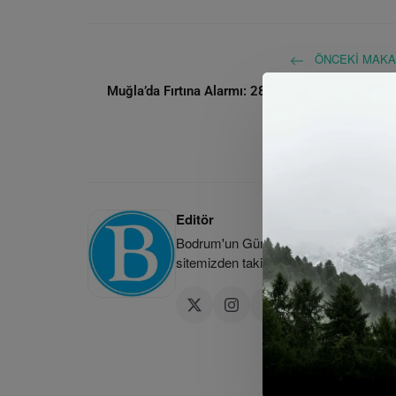
ÖNCEKI MAKA
Muğla’da Fırtına Alarmı: 28 Haziran’da 70 km/sa
Varan Rüzgar Bekleni
Editör
Bodrum'un Güncel Haber Kaynağı | Bod
sitemizden takip edebilirsiniz.