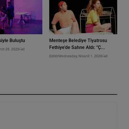
siyle Buluştu
Menteşe Belediye Tiyatrosu
Fethiye’de Sahne Aldı: “Ç...
rch 28, 2025
0
Editör
Wednesday, Nisanil 1, 2026
0