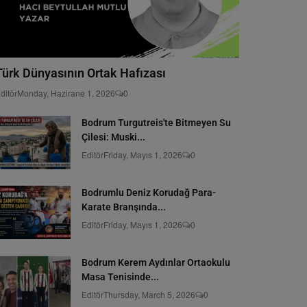
Türk Dünyasının Ortak Hafızası
ditör
Monday, Hazirane 1, 2026
0
Bodrum Turgutreis'te Bitmeyen Su
Çilesi: Muski...
Editör
Friday, Mayıs 1, 2026
0
Bodrumlu Deniz Korudağ Para-
Karate Branşında...
Editör
Friday, Mayıs 1, 2026
0
Bodrum Kerem Aydınlar Ortaokulu
Masa Tenisinde...
Editör
Thursday, March 5, 2026
0