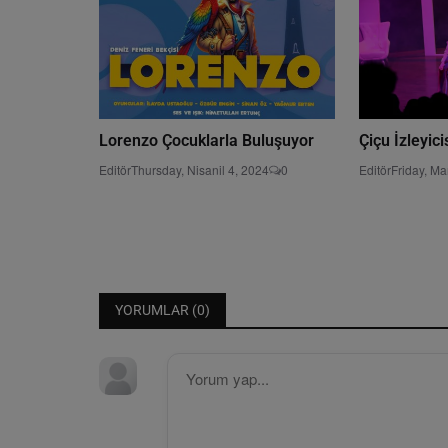
Lorenzo Çocuklarla Buluşuyor
Çiçu İzleyici
Editör
Thursday, Nisanil 4, 2024
0
Editör
Friday, Ma
YORUMLAR (
0
)