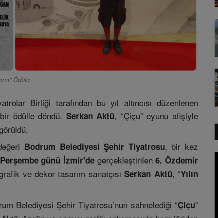
rımı” Ödülü
rolar Birliği tarafından bu yıl altıncısı düzenlenen
 bir ödülle döndü.
, “Çiçu” oyunu afişiyle
Serkan Aktü
görüldü.
 değeri
, bir kez
Bodrum Belediyesi Şehir Tiyatrosu
gerçekleştirilen
 Perşembe günü İzmir'de
6. Özdemir
 grafik ve dekor tasarım sanatçısı
, “
Serkan Aktü
Yılın
drum Belediyesi Şehir Tiyatrosu’nun sahnelediği “
”
Çiçu