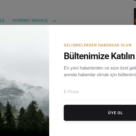
LE
SONRAKI MAKALE
ate
2025’te Bodrum Turizmini Neler Bekliyor?
yor
GELIŞMELERDEN HABERDAR OLUN
Bültenimize Katılın
En yeni haberlerden ve size özel ge
anında haberdar olmak için bültenim
rum yarımadasındaki en güncel haberleri tarafsız olarak
ÜYE OL