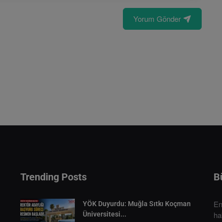
Yorum Gönder
Trending Posts
B
En
YÖK Duyurdu: Muğla Sıtkı Koçman
ha
Üniversitesi...