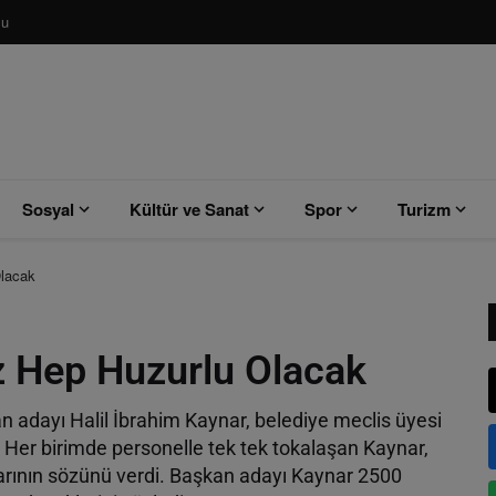
su
Sosyal
Kültür ve Sanat
Spor
Turizm
Olacak
z Hep Huzurlu Olacak
 adayı Halil İbrahim Kaynar, belediye meclis üyesi
. Her birimde personelle tek tek tokalaşan Kaynar,
larının sözünü verdi. Başkan adayı Kaynar 2500