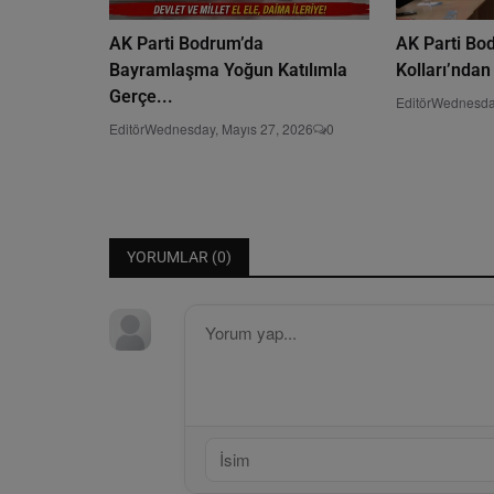
AK Parti Bodrum’da
AK Parti Bo
Bayramlaşma Yoğun Katılımla
Kolları’ndan
Gerçe...
Editör
Wednesday
Editör
Wednesday, Mayıs 27, 2026
0
YORUMLAR (
0
)