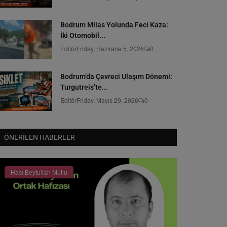
Bodrum Milas Yolunda Feci Kaza:
İki Otomobil...
Editör
Friday, Hazirane 5, 2026
0
Bodrum’da Çevreci Ulaşım Dönemi:
Turgutreis’te...
Editör
Friday, Mayıs 29, 2026
0
ÖNERILEN HABERLER
Hacı Beytullah Mutlu