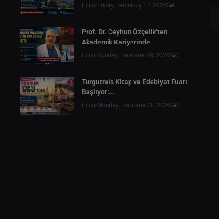
Editör
Friday, Temmuzy 17, 2026
0
Prof. Dr. Ceyhun Özçelik’ten
Akademik Kariyerinde...
Editör
Sunday, Hazirane 28, 2026
0
Turgutreis Kitap ve Edebiyat Fuarı
Başlıyor:...
Editör
Monday, Hazirane 29, 2026
0