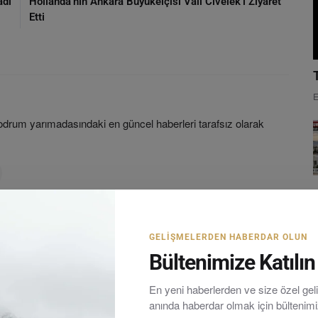
adı
Hollanda’nın Ankara Büyükelçisi Vali Civelek’i Ziyaret
Etti
E
rum yarımadasındaki en güncel haberleri tarafsız olarak
GELIŞMELERDEN HABERDAR OLUN
Bültenimize Katılın
En yeni haberlerden ve size özel ge
anında haberdar olmak için bültenim