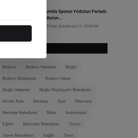
Bodrum’da Sporun Yıldızları Parladı:
Grey Beton...
Editör
Friday, Şubatruary 13, 2026
0
POPÜLER ETKILETLER
Bodrum
Bodrum Haberleri
Muğla
Bodrum Belediyesi
Bodrum Haber
Muğla Haberleri
Muğla Büyükşehir Belediyesi
Ahmet Aras
Menteşe
Spor
Marmaris
Menteşe Belediyesi
Milas
bodrumspor
Eğitim
Marmaris Belediyesi
Turizm
Tamer Mandalinci
Sağlık
Tarım