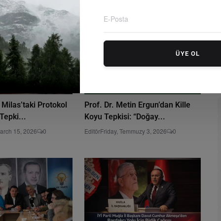
ÜYE OL
 Milas’taki Protokol
Prof. Dr. Metin Ergun’dan Kille
Tepki...
Koyu Tepkisi: “Doğay...
arch 15, 2026
0
Editör
Friday, Temmuzy 3, 2026
0