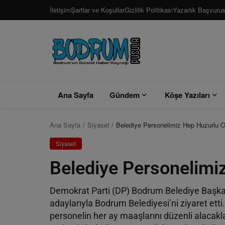
İletişim
Şartlar ve Koşullar
Gizlilik Politikası
Yazarlık Başvuru
Ana Sayfa
Gündem
Köşe Yazıları
Ana Sayfa
Siyaset
Belediye Personelimiz Hep Huzurlu 
Siyaset
Belediye Personelimi
Demokrat Parti (DP) Bodrum Belediye Başkan
adaylarıyla Bodrum Belediyesi’ni ziyaret etti
personelin her ay maaşlarını düzenli alacak