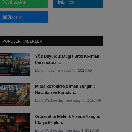
WhatsApp
Linkedin
Bluesky
POPÜLER HABERLER
YÖK Duyurdu: Muğla Sıtkı Koçman
Üniversitesi...
Editör
Friday, Temmuzy 17, 2026
0
Milas Bozbük’te Orman Yangını:
Havadan ve Karadan...
Editör
Wednesday, Temmuzy 15, 2026
0
Ortakent’te Makilik Alanda Yangın:
İtfaiye Ekipleri...
Editör
Wednesday, Temmuzy 8, 2026
0