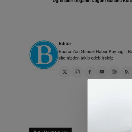
Öğrenciler Doğanın Doğum Gününü Kutl
Editör
Bodrum'un Güncel Haber Kaynağı | Bod
sitemizden takip edebilirsiniz.