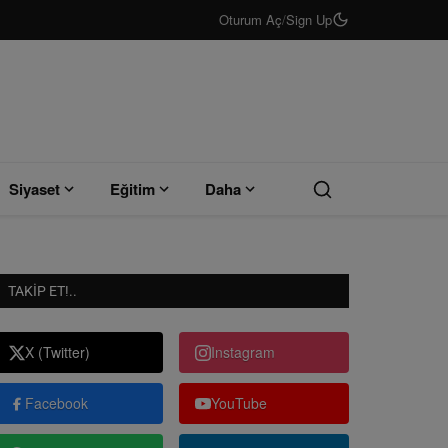
Oturum Aç
/
Sign Up
Siyaset
Eğitim
Daha
TAKIP ET!..
X (Twitter)
Instagram
Facebook
YouTube