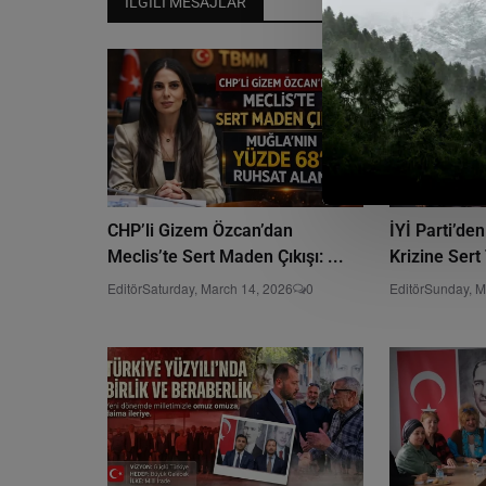
İLGILI MESAJLAR
CHP’li Gizem Özcan’dan
İYİ Parti’den
Meclis’te Sert Maden Çıkışı: ...
Krizine Sert 
Editör
Saturday, March 14, 2026
0
Editör
Sunday, M