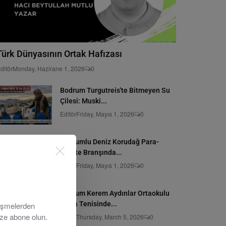
Türk Dünyasının Ortak Hafızası
ditör
Monday, Hazirane 1, 2026
0
Bodrum Turgutreis'te Bitmeyen Su
Çilesi: Muski...
Editör
Friday, Mayıs 1, 2026
0
Bodrumlu Deniz Korudağ Para-
Karate Branşında...
Editör
Friday, Mayıs 1, 2026
0
Bodrum Kerem Aydınlar Ortaokulu
Masa Tenisinde...
lişmelerden
ize abone olun.
Editör
Thursday, March 5, 2026
0