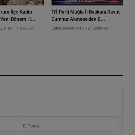
drum İlçe Kadın
İYİ Parti Muğla İl Başkanı Davut
 Yeni Dönem H...
Cumhur Akmeşe’den B...
, Nisanil 1, 2026
0
Editör
Tuesday, March 24, 2026
0