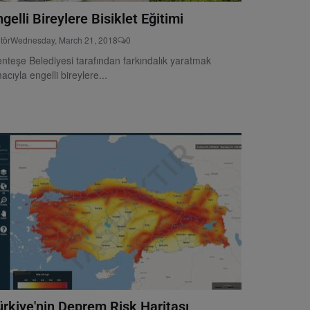
gelli Bireylere Bisiklet Eğitimi
tör
Wednesday, March 21, 2018
0
nteşe Belediyesi tarafından farkındalık yaratmak
acıyla engelli bireylere...
ürkiye'nin Deprem Risk Haritası