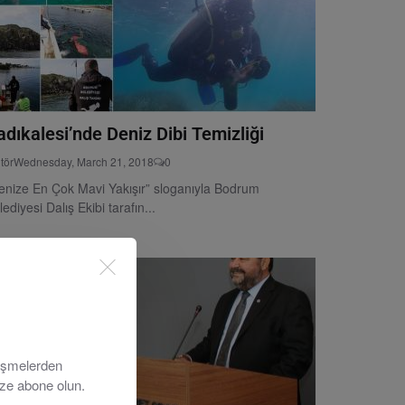
adıkalesi’nde Deniz Dibi Temizliği
tör
Wednesday, March 21, 2018
0
enize En Çok Mavi Yakışır” sloganıyla Bodrum
lediyesi Dalış Ekibi tarafın...
lişmelerden
ize abone olun.