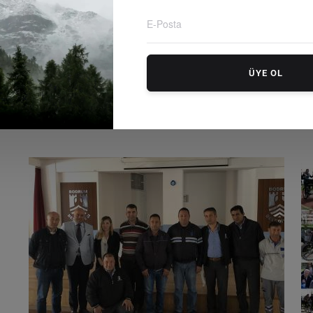
Bodrum'un Çınarlarına Ziyaretler
U
ÜYE OL
Editör
Wednesday, March 21, 2018
0
Edi
Yaşlılara Saygı Haftası kapsamında Bodrum Belediyesi
Tü
tarafından Bodrum'da yaş...
od