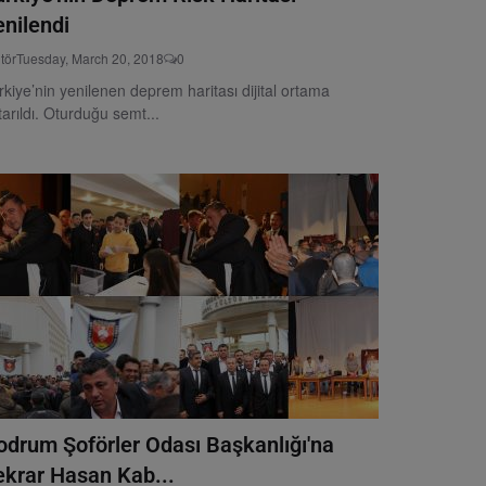
enilendi
tör
Tuesday, March 20, 2018
0
rkiye’nin yenilenen deprem haritası dijital ortama
tarıldı. Oturduğu semt...
odrum Şoförler Odası Başkanlığı'na
ekrar Hasan Kab...