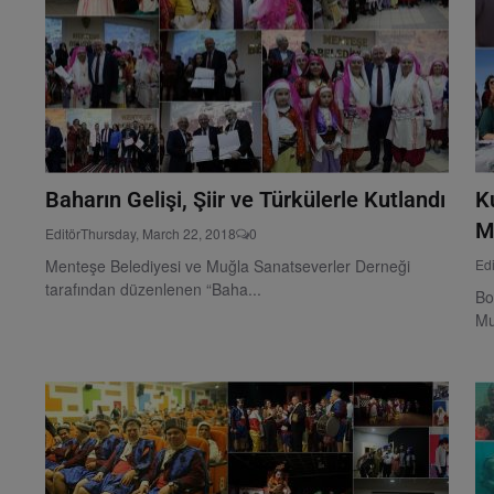
Baharın Gelişi, Şiir ve Türkülerle Kutlandı
K
M
Editör
Thursday, March 22, 2018
0
Menteşe Belediyesi ve Muğla Sanatseverler Derneği
Edi
tarafından düzenlenen “Baha...
Bo
Mu