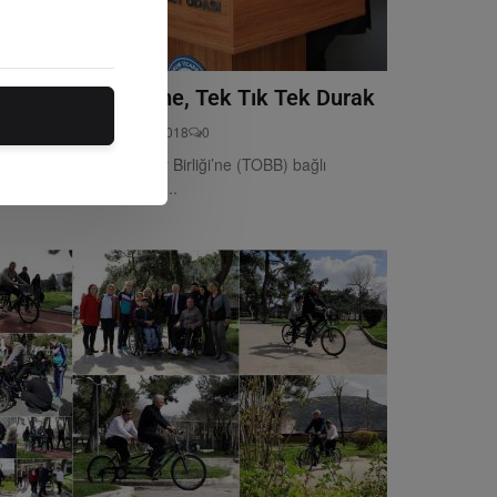
zun İşlemler Yerine, Tek Tık Tek Durak
tör
Wednesday, March 21, 2018
0
rkiye Odalar ve Borsalar Birliği’ne (TOBB) bağlı
alarda faaliyet gösteren...