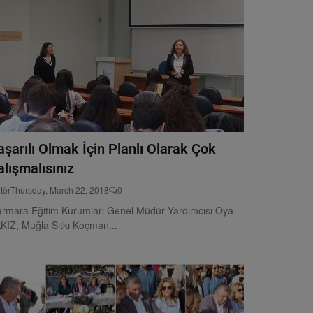
aşarılı Olmak İçin Planlı Olarak Çok
alışmalısınız
tör
Thursday, March 22, 2018
0
rmara Eğitim Kurumları Genel Müdür Yardımcısı Oya
KIZ, Muğla Sıtkı Koçman...