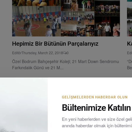
Hepimiz Bir Bütünün Parçalarıyız
K
Editör
Thursday, March 22, 2018
0
Edi
Özel Bodrum Bahçeşehir Koleji; 21 Mart Down Sendromu
“D
Farkındalık Günü ve 21 M...
Be
GELIŞMELERDEN HABERDAR OLUN
Bültenimize Katılın
En yeni haberlerden ve size özel ge
anında haberdar olmak için bültenim