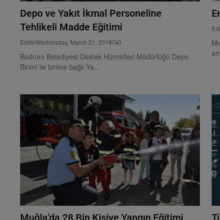
Depo ve Yakıt İkmal Personeline
En
Tehlikeli Madde Eğitimi
Edi
Editör
Wednesday, March 21, 2018
0
Me
am
Bodrum Belediyesi Destek Hizmetleri Müdürlüğü Depo
Birimi ile birime bağlı Ya...
Muğla’da 28 Bin Kişiye Yangın Eğitimi
T