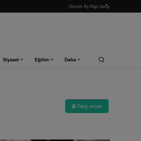
Oturum Aç
/
Sign Up
Siyaset
Eğitim
Daha
Takip etmek