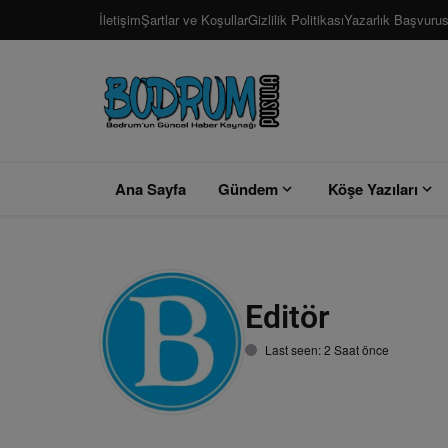
İletişim
Şartlar ve Koşullar
Gizlilik Politikası
Yazarlık Başvuru
Ana Sayfa
Gündem
Köşe Yazıları
Editör
User
Last seen: 2 Saat önce