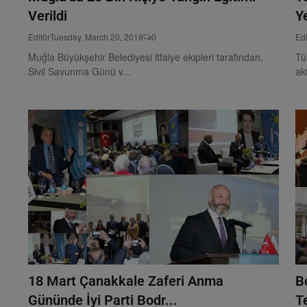
Verildi
Y
Editör
Tuesday, March 20, 2018
0
Edi
Muğla Büyükşehir Belediyesi itfaiye ekipleri tarafından,
Tü
Sivil Savunma Günü v...
ak
18 Mart Çanakkale Zaferi Anma
B
Gününde İyi Parti Bodr...
T