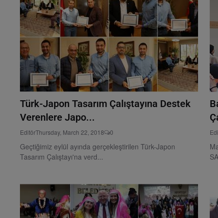
Türk-Japon Tasarım Çalıştayına Destek
B
Verenlere Japo...
Ç
Editör
Thursday, March 22, 2018
0
Edi
Geçtiğimiz eylül ayında gerçekleştirilen Türk-Japon
Ma
Tasarım Çalıştayı'na verd...
SA