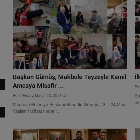
Başkan Gümüş, Makbule Teyzeyle Kamil
İ
Amcaya Misafir ...
Edi
Editör
Friday, March 23, 2018
0
Bo
ne
Menteşe Belediye Başkanı Bahattin Gümüş, 18 – 24 Mart
Yaşlılar Haftası nedeni...