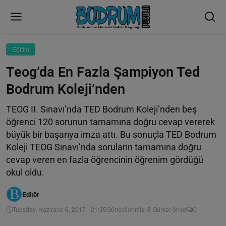
Eğitim
Teog’da En Fazla Şampiyon Ted
Bodrum Koleji’nden
TEOG II. Sınavı’nda TED Bodrum Koleji’nden beş
öğrenci 120 sorunun tamamına doğru cevap vererek
büyük bir başarıya imza attı. Bu sonuçla TED Bodrum
Koleji TEOG Sınavı’nda soruların tamamına doğru
cevap veren en fazla öğrencinin öğrenim gördüğü
okul oldu.
Editör
Tuesday, Hazirane 6, 2017 - 21:35
Güncellenmiş: 8 Günler önce
0