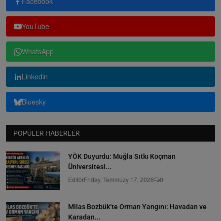
Facebook
YouTube
WhatsApp
Linkedin
Bluesky
POPÜLER HABERLER
YÖK Duyurdu: Muğla Sıtkı Koçman
Üniversitesi...
Editör
Friday, Temmuzy 17, 2026
0
Milas Bozbük’te Orman Yangını: Havadan ve
Karadan...