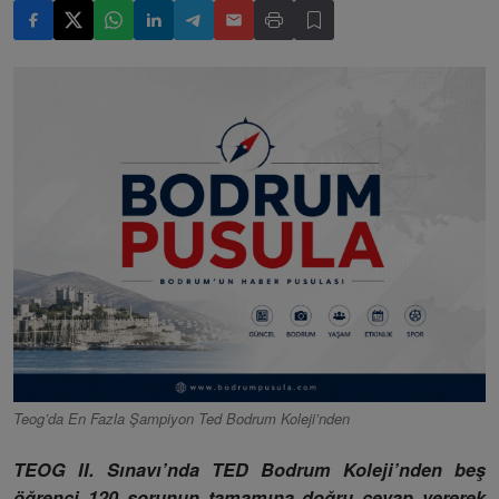
Teog’da En Fazla Şampiyon Ted Bodrum Koleji’nden
TEOG II. Sınavı’nda TED Bodrum Koleji’nden beş
öğrenci 120 sorunun tamamına doğru cevap vererek