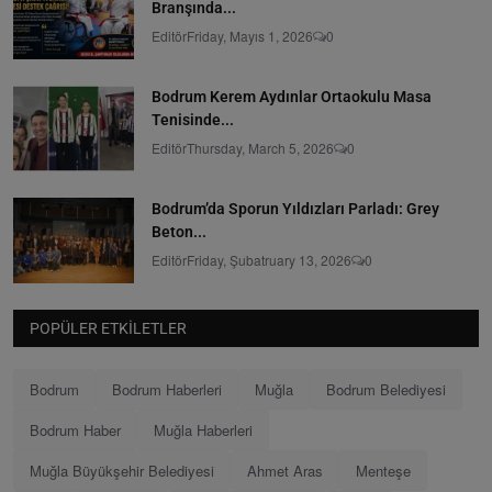
Branşında...
Editör
Friday, Mayıs 1, 2026
0
Bodrum Kerem Aydınlar Ortaokulu Masa
Tenisinde...
Editör
Thursday, March 5, 2026
0
Bodrum’da Sporun Yıldızları Parladı: Grey
Beton...
Editör
Friday, Şubatruary 13, 2026
0
POPÜLER ETKILETLER
Bodrum
Bodrum Haberleri
Muğla
Bodrum Belediyesi
Bodrum Haber
Muğla Haberleri
Muğla Büyükşehir Belediyesi
Ahmet Aras
Menteşe