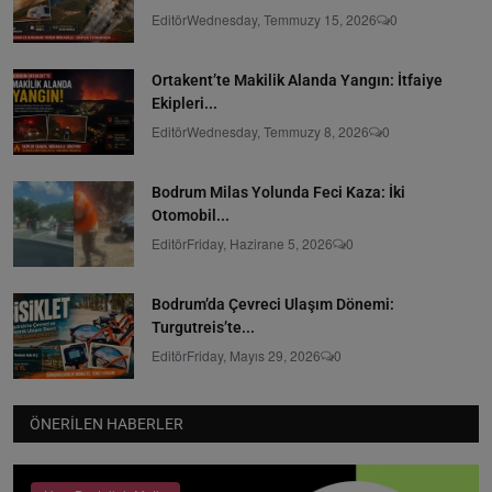
Editör
Wednesday, Temmuzy 15, 2026
0
Ortakent’te Makilik Alanda Yangın: İtfaiye
Ekipleri...
Editör
Wednesday, Temmuzy 8, 2026
0
Bodrum Milas Yolunda Feci Kaza: İki
Otomobil...
Editör
Friday, Hazirane 5, 2026
0
Bodrum’da Çevreci Ulaşım Dönemi:
Turgutreis’te...
Editör
Friday, Mayıs 29, 2026
0
ÖNERILEN HABERLER