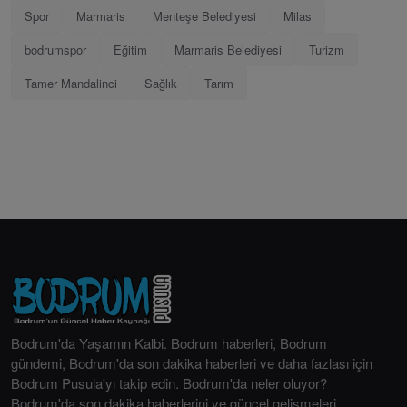
Spor
Marmaris
Menteşe Belediyesi
Milas
bodrumspor
Eğitim
Marmaris Belediyesi
Turizm
Tamer Mandalinci
Sağlık
Tarım
Bodrum'da Yaşamın Kalbi. Bodrum haberleri, Bodrum
gündemi, Bodrum'da son dakika haberleri ve daha fazlası için
Bodrum Pusula'yı takip edin. Bodrum'da neler oluyor?
Bodrum'da son dakika haberlerini ve güncel gelişmeleri