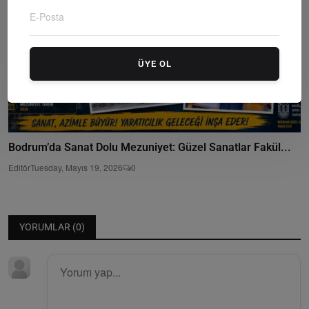
ÜYE OL
Bodrum’da Sanat Dolu Mezuniyet: Güzel Sanatlar Fakül...
Editör
Tuesday, Mayıs 19, 2026
0
YORUMLAR (
0
)