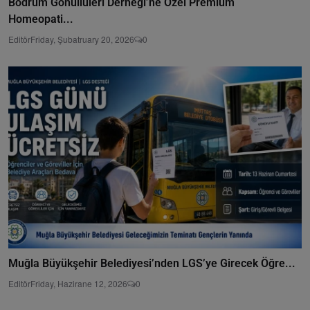
Bodrum Gönüllüleri Derneği’ne Özel Premium
Homeopati...
Editör
Friday, Şubatruary 20, 2026
0
Muğla Büyükşehir Belediyesi’nden LGS’ye Girecek Öğre...
Editör
Friday, Hazirane 12, 2026
0