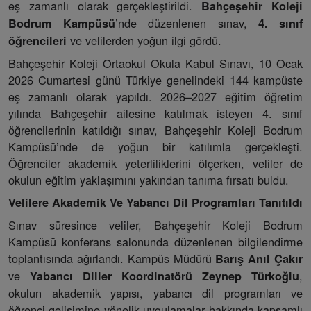
eş zamanlı olarak gerçekleştirildi.
Bahçeşehir Koleji
’nde düzenlenen sınav,
Bodrum Kampüsü
4. sınıf
ve velilerden yoğun ilgi gördü.
öğrencileri
Bahçeşehir Koleji Ortaokul Okula Kabul Sınavı, 10 Ocak
2026 Cumartesi günü Türkiye genelindeki 144 kampüste
eş zamanlı olarak yapıldı. 2026–2027 eğitim öğretim
yılında Bahçeşehir ailesine katılmak isteyen 4. sınıf
öğrencilerinin katıldığı sınav, Bahçeşehir Koleji Bodrum
Kampüsü’nde de yoğun bir katılımla gerçekleşti.
Öğrenciler akademik yeterliliklerini ölçerken, veliler de
okulun eğitim yaklaşımını yakından tanıma fırsatı buldu.
Velilere Akademik Ve Yabancı Dil Programları Tanıtıldı
Sınav süresince veliler, Bahçeşehir Koleji Bodrum
Kampüsü konferans salonunda düzenlenen bilgilendirme
toplantısında ağırlandı. Kampüs Müdürü
Barış Anıl Çakır
ve
,
Yabancı Diller Koordinatörü Zeynep Türkoğlu
okulun akademik yapısı, yabancı dil programları ve
öğrenci gelişimine yönelik uygulamalar hakkında kapsamlı