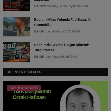
Editör
Wednesday, Temmuzy 8, 2026
0
Bodrum Milas Yolunda Feci Kaza: İki
Otomobil...
Editör
Friday, Hazirane 5, 2026
0
Bodrum’da Çevreci Ulaşım Dönemi:
Turgutreis’te...
Editör
Friday, Mayıs 29, 2026
0
ÖNERILEN HABERLER
Hacı Beytullah Mutlu