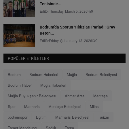
Tenisinde...
Editör
Thursday, March 5, 2026
0
Bodrum’da Sporun Yıldızları Parladı: Grey
Beton...
Editör
Friday, Şubatruary 13, 2026
0
POPÜLER ETKILETLER
Bodrum
Bodrum Haberleri
Muğla
Bodrum Belediyesi
Bodrum Haber
Muğla Haberleri
Muğla Büyükşehir Belediyesi
Ahmet Aras
Menteşe
Spor
Marmaris
Menteşe Belediyesi
Milas
bodrumspor
Eğitim
Marmaris Belediyesi
Turizm
Tamer Mandalinci
Sağlık
Tarım