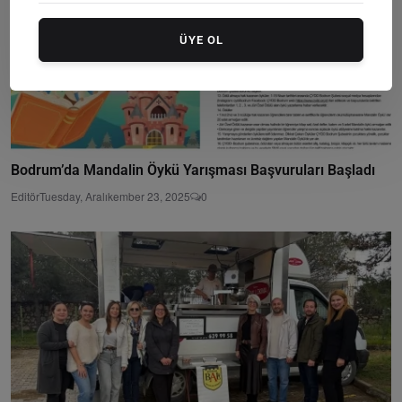
ÜYE OL
Bodrum’da Mandalin Öykü Yarışması Başvuruları Başladı
Editör
Tuesday, Aralıkember 23, 2025
0