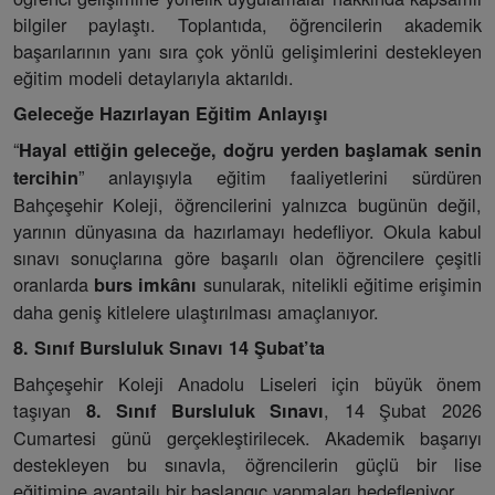
bilgiler paylaştı. Toplantıda, öğrencilerin akademik
başarılarının yanı sıra çok yönlü gelişimlerini destekleyen
eğitim modeli detaylarıyla aktarıldı.
Geleceğe Hazırlayan Eğitim Anlayışı
“
Hayal ettiğin geleceğe, doğru yerden başlamak senin
” anlayışıyla eğitim faaliyetlerini sürdüren
tercihin
Bahçeşehir Koleji, öğrencilerini yalnızca bugünün değil,
yarının dünyasına da hazırlamayı hedefliyor. Okula kabul
sınavı sonuçlarına göre başarılı olan öğrencilere çeşitli
oranlarda
sunularak, nitelikli eğitime erişimin
burs imkânı
daha geniş kitlelere ulaştırılması amaçlanıyor.
8. Sınıf Bursluluk Sınavı 14 Şubat’ta
Bahçeşehir Koleji Anadolu Liseleri için büyük önem
taşıyan
, 14 Şubat 2026
8. Sınıf Bursluluk Sınavı
Cumartesi günü gerçekleştirilecek. Akademik başarıyı
destekleyen bu sınavla, öğrencilerin güçlü bir lise
eğitimine avantajlı bir başlangıç yapmaları hedefleniyor.