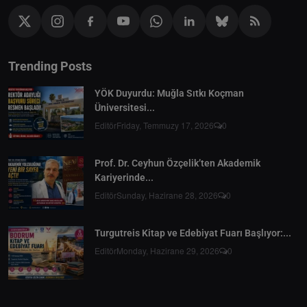
Trending Posts
YÖK Duyurdu: Muğla Sıtkı Koçman
Üniversitesi...
Editör
Friday, Temmuzy 17, 2026
0
Prof. Dr. Ceyhun Özçelik’ten Akademik
Kariyerinde...
Editör
Sunday, Hazirane 28, 2026
0
Turgutreis Kitap ve Edebiyat Fuarı Başlıyor:...
Editör
Monday, Hazirane 29, 2026
0