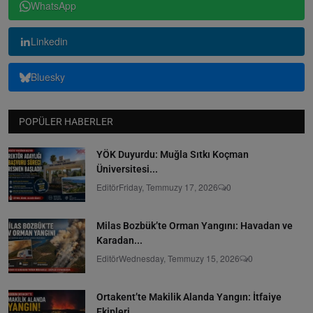
WhatsApp
Linkedin
Bluesky
POPÜLER HABERLER
YÖK Duyurdu: Muğla Sıtkı Koçman
Üniversitesi...
Editör
Friday, Temmuzy 17, 2026
0
Milas Bozbük’te Orman Yangını: Havadan ve
Karadan...
Editör
Wednesday, Temmuzy 15, 2026
0
Ortakent’te Makilik Alanda Yangın: İtfaiye
Ekipleri...