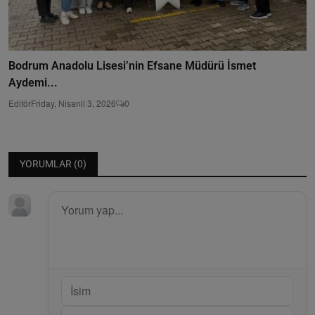
Bodrum Anadolu Lisesi’nin Efsane Müdürü İsmet
Aydemi...
Editör
Friday, Nisanil 3, 2026
0
YORUMLAR (
0
)