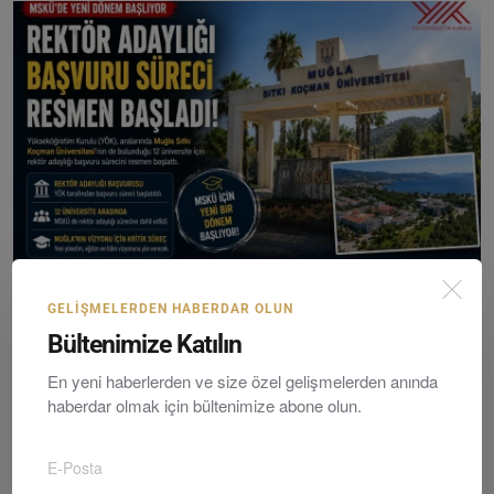
GELIŞMELERDEN HABERDAR OLUN
YÖK Duyurdu: Muğla Sıtkı Koçman Üniversitesi İçin Re...
Bültenimize Katılın
Editör
Friday, Temmuzy 17, 2026
0
En yeni haberlerden ve size özel gelişmelerden anında
haberdar olmak için bültenimize abone olun.