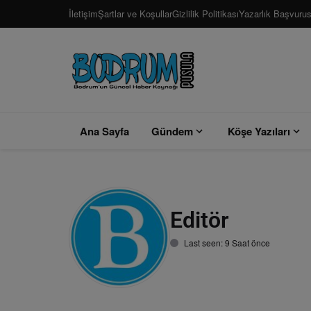
İletişim
Şartlar ve Koşullar
Gizlilik Politikası
Yazarlık Başvuru
Ana Sayfa
Gündem
Köşe Yazıları
Editör
User
Last seen: 9 Saat önce