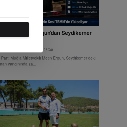
Yİ Partili Metin Ergun'dan Seydikemer
rman Yangını...
tör
Monday, Ağustosust 3, 2026
0
İ Parti Muğla Milletvekili Metin Ergun, Seydikemer'deki
man yangınında za...