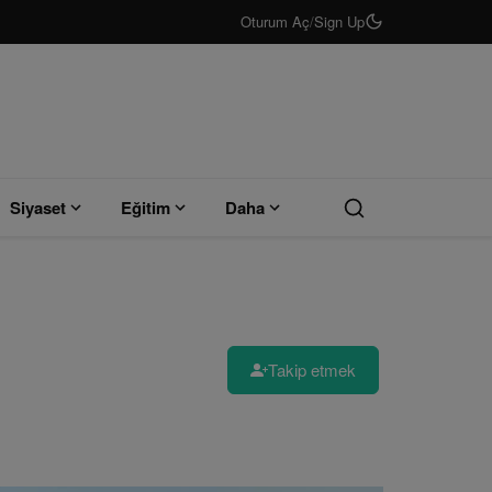
Oturum Aç
/
Sign Up
Siyaset
Eğitim
Daha
Takip etmek