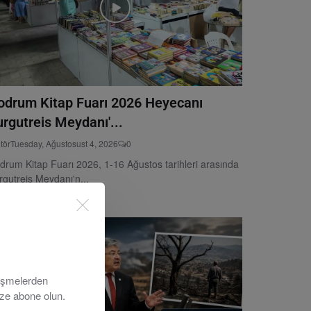
odrum Kitap Fuarı 2026 Heyecanı
urgutreis Meydanı'...
tör
Tuesday, Ağustosust 4, 2026
0
drum Kitap Fuarı 2026, 1-16 Ağustos tarihleri arasında
rgutreis Meydanı'n...
lişmelerden
ize abone olun.