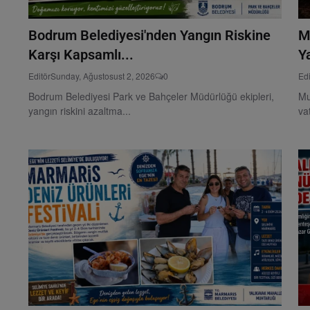
Bodrum Belediyesi'nden Yangın Riskine
M
Karşı Kapsamlı...
Ya
Editör
Sunday, Ağustosust 2, 2026
0
Edi
Bodrum Belediyesi Park ve Bahçeler Müdürlüğü ekipleri,
Mu
yangın riskini azaltma...
va