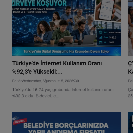
Türkiye'de İnternet Kullanım Oranı
Ç
%92,3'e Yükseldi:...
K
Editör
Wednesday, Ağustosust 5, 2026
0
Edi
Türkiye'de 16-74 yaş grubunda internet kullanım oranı
Ça
%92,3 oldu. E-devlet, e...
25