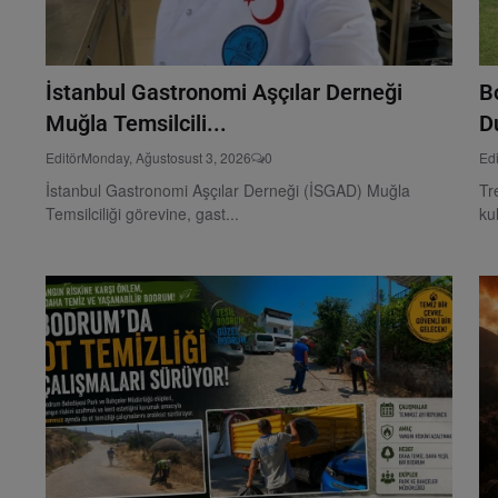
İstanbul Gastronomi Aşçılar Derneği
B
Muğla Temsilcili...
Du
Editör
Monday, Ağustosust 3, 2026
0
Edi
İstanbul Gastronomi Aşçılar Derneği (İSGAD) Muğla
Tr
Temsilciliği görevine, gast...
ku