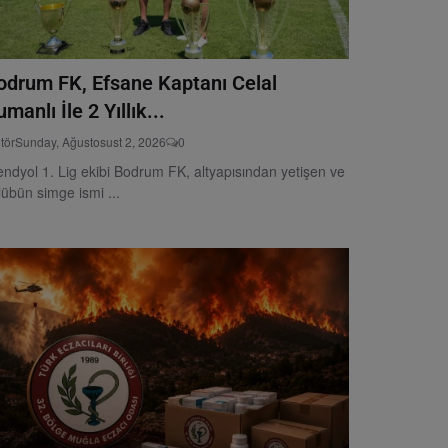
odrum FK, Efsane Kaptanı Celal
manlı İle 2 Yıllık...
tör
Sunday, Ağustosust 2, 2026
0
endyol 1. Lig ekibi Bodrum FK, altyapısından yetişen ve
lübün simge ismi ...