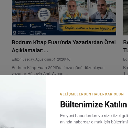
Bodrum Kitap Fuarı'nda Yazarlardan Özel
B
Açıklamalar:...
T
Editör
Tuesday, Ağustosust 4, 2026
0
Edi
Bodrum Kitap Fuarı 2026'da imza günü düzenleyen
Bo
yazarlar Hüseyin Anıl, Ayhan ...
Tu
GELIŞMELERDEN HABERDAR OLUN
Bültenimize Katılın
En yeni haberlerden ve size özel ge
anında haberdar olmak için bültenim