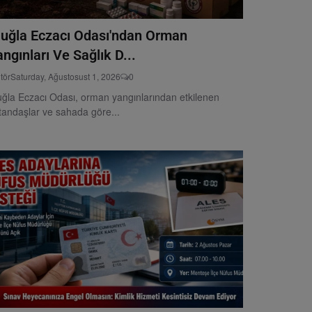
uğla Eczacı Odası'ndan Orman
ngınları Ve Sağlık D...
tör
Saturday, Ağustosust 1, 2026
0
ğla Eczacı Odası, orman yangınlarından etkilenen
tandaşlar ve sahada göre...