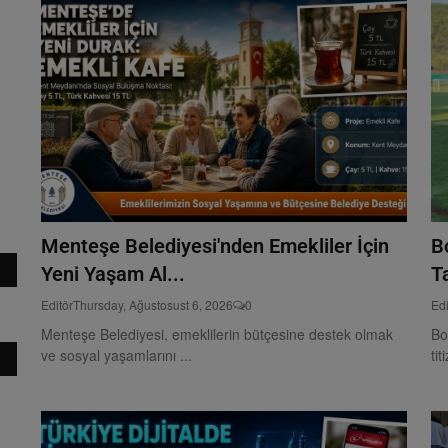
Menteşe Belediyesi'nden Emekliler İçin
B
Yeni Yaşam Al...
T
Editör
Thursday, Ağustosust 6, 2026
0
Edi
Menteşe Belediyesi, emeklilerin bütçesine destek olmak
Bo
ve sosyal yaşamlarını ...
tit