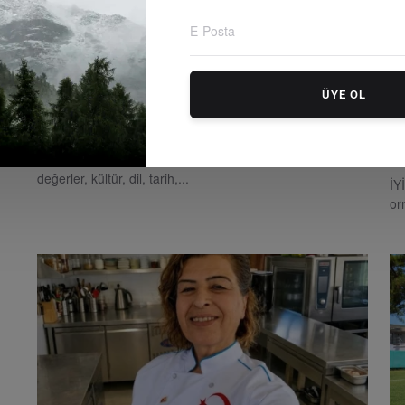
ÜYE OL
Toplumun Ütopyası!
İ
O
Editör
Monday, Ağustosust 3, 2026
0
Toplum, ortak bir coğrafyada yaşayan veya ortak
Edi
değerler, kültür, dil, tarih,...
İY
or