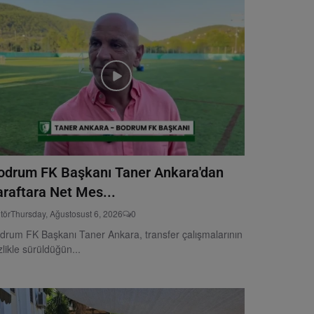
odrum FK Başkanı Taner Ankara'dan
araftara Net Mes...
tör
Thursday, Ağustosust 6, 2026
0
drum FK Başkanı Taner Ankara, transfer çalışmalarının
izlikle sürüldüğün...