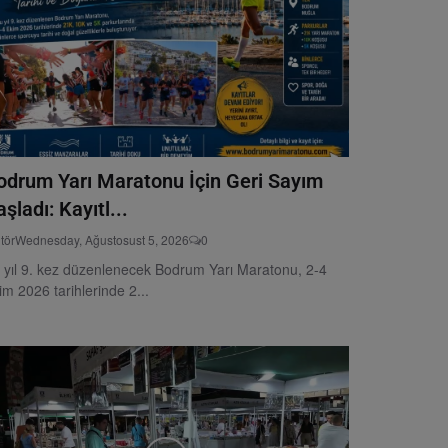
odrum Yarı Maratonu İçin Geri Sayım
şladı: Kayıtl...
tör
Wednesday, Ağustosust 5, 2026
0
 yıl 9. kez düzenlenecek Bodrum Yarı Maratonu, 2-4
im 2026 tarihlerinde 2...