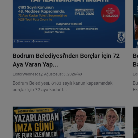
Bodrum Belediyesi'nden Borçlar İçin 72
B
Aya Varan Yap...
Ba
Editör
Wednesday, Ağustosust 5, 2026
0
Edi
Bodrum Belediyesi, 6183 sayılı kanun kapsamındaki
Bu
borçlar için 72 aya kadar t...
Ek