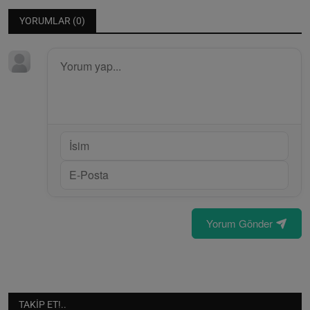
YORUMLAR (
0
)
Yorum Gönder
TAKIP ET!..