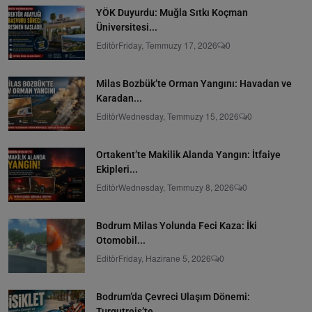
YÖK Duyurdu: Muğla Sıtkı Koçman
Üniversitesi...
Editör
Friday, Temmuzy 17, 2026
0
Milas Bozbük’te Orman Yangını: Havadan ve
Karadan...
Editör
Wednesday, Temmuzy 15, 2026
0
Ortakent’te Makilik Alanda Yangın: İtfaiye
Ekipleri...
Editör
Wednesday, Temmuzy 8, 2026
0
Bodrum Milas Yolunda Feci Kaza: İki
Otomobil...
Editör
Friday, Hazirane 5, 2026
0
Bodrum’da Çevreci Ulaşım Dönemi:
Turgutreis’te...