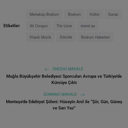
Metreküp Bodrum
Bodrum
Kültür
Sanat
Ali Congun
Trio Liora
stand up
Etiketler:
Klasik Müzik
Etkinlik
Bodrum Haberleri
ÖNCEKI MAKALE
Muğla Büyükşehir Belediyesi Sporcuları Avrupa ve Türkiye’de
Kürsüye Çıktı
SONRAKI MAKALE
Menteşe’de Edebiyat Şöleni: Hüseyin Anıl ile “Şiir, Gün, Güneş
ve Sarı Yaz”