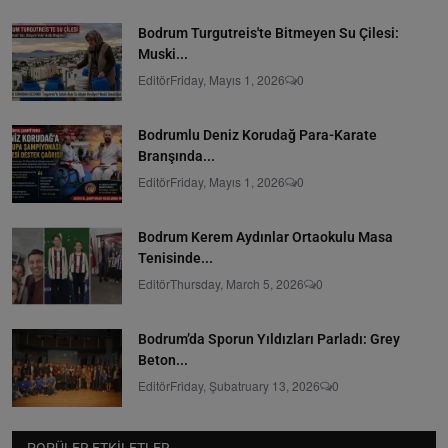
Bodrum Turgutreis'te Bitmeyen Su Çilesi:
Muski...
Editör
Friday, Mayıs 1, 2026
0
Bodrumlu Deniz Korudağ Para-Karate
Branşında...
Editör
Friday, Mayıs 1, 2026
0
Bodrum Kerem Aydınlar Ortaokulu Masa
Tenisinde...
Editör
Thursday, March 5, 2026
0
Bodrum’da Sporun Yıldızları Parladı: Grey
Beton...
Editör
Friday, Şubatruary 13, 2026
0
POPÜLER ETKILETLER