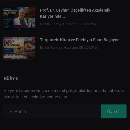
Prof. Dr. Ceyhun Özçelik’ten Akademik
Kariyerinde...
Editör
Sunday, Hazirane 28, 2026
0
Turgutreis Kitap ve Edebiyat Fuarı Başlıyor:...
Editör
Monday, Hazirane 29, 2026
0
Bülten
En yeni haberlerden ve size özel gelişmelerden anında haberdar
olmak için bültenimize abone olun.
Üye Ol