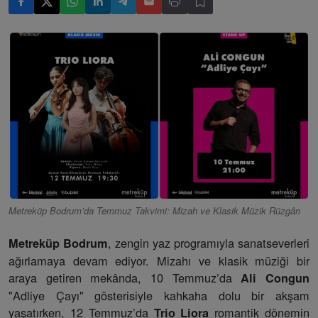
Metreküp Bodrum’da Temmuz Takvimi: Mizah ve Klasik Müzik Rüzgârı
, zengin yaz programıyla sanatseverleri
Metreküp Bodrum
ağırlamaya devam ediyor. Mizahı ve klasik müziği bir
araya getiren mekânda, 10 Temmuz’da
Ali Congun
"Adliye Çayı" gösterisiyle kahkaha dolu bir akşam
yaşatırken, 12 Temmuz’da
romantik dönemin
Trio Liora