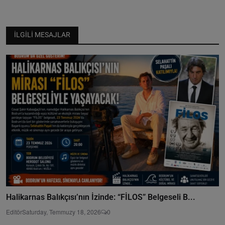
İLGILI MESAJLAR
Halikarnas Balıkçısı’nın İzinde: “FİLOS” Belgeseli B...
Editör
Saturday, Temmuzy 18, 2026
0