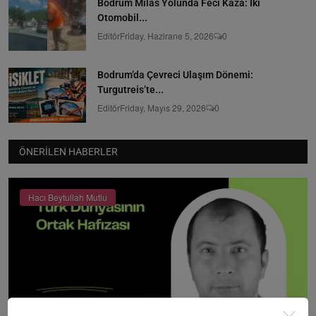
Bodrum Milas Yolunda Feci Kaza: İki
Otomobil...
Editör
Friday, Hazirane 5, 2026
0
Bodrum’da Çevreci Ulaşım Dönemi:
Turgutreis’te...
Editör
Friday, Mayıs 29, 2026
0
ÖNERILEN HABERLER
Hacı Beytullah Mutlu