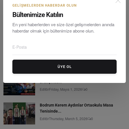
GELIŞMELERDEN HABERDAR OLUN
Bültenimize Katılın
En yeni haberlerden ve size özel gelişmelerden anında
Türk Dünyasının Ortak Hafızası
haberdar olmak için bültenimize abone olun.
Editör
Monday, Hazirane 1, 2026
0
Bodrum Turgutreis'te Bitmeyen Su Çilesi:
Muski...
Editör
Friday, Mayıs 1, 2026
0
ÜYE OL
Bodrumlu Deniz Korudağ Para-Karate
Branşında...
Editör
Friday, Mayıs 1, 2026
0
Bodrum Kerem Aydınlar Ortaokulu Masa
Tenisinde...
Editör
Thursday, March 5, 2026
0