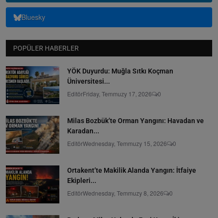
Bluesky
POPÜLER HABERLER
YÖK Duyurdu: Muğla Sıtkı Koçman
Üniversitesi...
Editör
Friday, Temmuzy 17, 2026
0
Milas Bozbük’te Orman Yangını: Havadan ve
Karadan...
Editör
Wednesday, Temmuzy 15, 2026
0
Ortakent’te Makilik Alanda Yangın: İtfaiye
Ekipleri...
Editör
Wednesday, Temmuzy 8, 2026
0