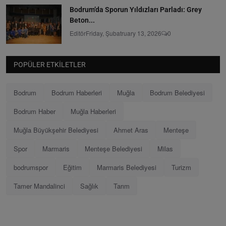
Bodrum’da Sporun Yıldızları Parladı: Grey
Beton...
Editör
Friday, Şubatruary 13, 2026
0
POPÜLER ETKILETLER
Bodrum
Bodrum Haberleri
Muğla
Bodrum Belediyesi
Bodrum Haber
Muğla Haberleri
Muğla Büyükşehir Belediyesi
Ahmet Aras
Menteşe
Spor
Marmaris
Menteşe Belediyesi
Milas
bodrumspor
Eğitim
Marmaris Belediyesi
Turizm
Tamer Mandalinci
Sağlık
Tarım