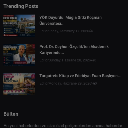
Trending Posts
YÖK Duyurdu: Muğla Sıtkı Koçman
Üniversitesi...
Editör
Friday, Temmuzy 17, 2026
0
Prof. Dr. Ceyhun Özçelik’ten Akademik
Kariyerinde...
Editör
Sunday, Hazirane 28, 2026
0
Turgutreis Kitap ve Edebiyat Fuarı Başlıyor:...
Editör
Monday, Hazirane 29, 2026
0
Bülten
En yeni haberlerden ve size özel gelişmelerden anında haberdar