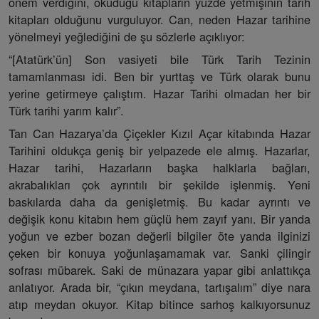
önem verdiğini, okuduğu kitapların yüzde yetmişinin tarih
kitapları olduğunu vurguluyor. Can, neden Hazar tarihine
yönelmeyi yeğlediğini de şu sözlerle açıklıyor:
“[Atatürk’ün] Son vasiyeti bile Türk Tarih Tezinin
tamamlanması idi. Ben bir yurttaş ve Türk olarak bunu
yerine getirmeye çalıştım. Hazar Tarihi olmadan her bir
Türk tarihi yarım kalır”.
Tan Can Hazarya’da Çiçekler Kızıl Açar kitabında Hazar
Tarihini oldukça geniş bir yelpazede ele almış. Hazarlar,
Hazar tarihi, Hazarların başka halklarla bağları,
akrabalıkları çok ayrıntılı bir şekilde işlenmiş. Yeni
baskılarda daha da genişletmiş. Bu kadar ayrıntı ve
değişik konu kitabın hem güçlü hem zayıf yanı. Bir yanda
yoğun ve ezber bozan değerli bilgiler öte yanda ilginizi
çeken bir konuya yoğunlaşamamak var. Sanki çilingir
sofrası mübarek. Saki de münazara yapar gibi anlattıkça
anlatıyor. Arada bir, “çıkın meydana, tartışalım” diye nara
atıp meydan okuyor. Kitap bitince sarhoş kalkıyorsunuz