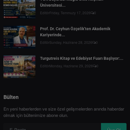
Üniversitesi...
Editör
Friday, Temmuzy 17, 2026
0
Prof. Dr. Ceyhun Özçelik’ten Akademik
Kariyerinde...
Editör
Sunday, Hazirane 28, 2026
0
Turgutreis Kitap ve Edebiyat Fuarı Başlıyor:...
Editör
Monday, Hazirane 29, 2026
0
Bülten
En yeni haberlerden ve size özel gelişmelerden anında haberdar
olmak için bültenimize abone olun.
Üye Ol