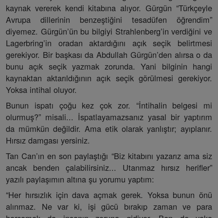
kaynak vererek kendi kitabına alıyor. Gürgün “Türkçeyle
Avrupa dillerinin benzeştiğini tesadüfen öğrendim”
diyemez. Gürgün’ün bu bilgiyi Strahlenberg’in verdiğini ve
Lagerbring’in oradan aktardığını açık seçik belirtmesi
gerekiyor. Bir başkası da Abdullah Gürgün’den alırsa o da
bunu açık seçik yazmak zorunda. Yani bilginin hangi
kaynaktan aktarıldığının açık seçik görülmesi gerekiyor.
Yoksa intihal oluyor.
Bunun ispatı çoğu kez çok zor. “İntihalin belgesi mi
olurmuş?” misali... İspatlayamazsanız yasal bir yaptırım
da mümkün değildir. Ama etik olarak yanlıştır; ayıplanır.
Hırsız damgası yersiniz.
Tan Can’ın en son paylaştığı “Biz kitabını yazarız ama siz
ancak benden çalabilirsiniz... Utanmaz hırsız herifler”
yazılı paylaşımın altına şu yorumu yaptım:
“Her hırsızlık için dava açmak gerek. Yoksa bunun önü
alınmaz. Ne var ki, işi gücü bırakıp zaman ve para