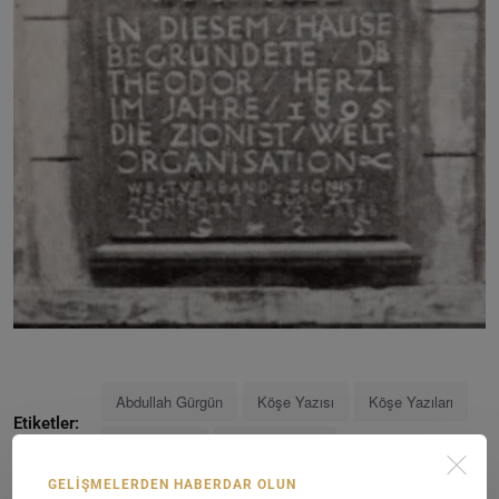
Abdullah Gürgün
Köşe Yazısı
Köşe Yazıları
Etiketler:
Köşe Yazarı
Köşe Yazarları
GELIŞMELERDEN HABERDAR OLUN