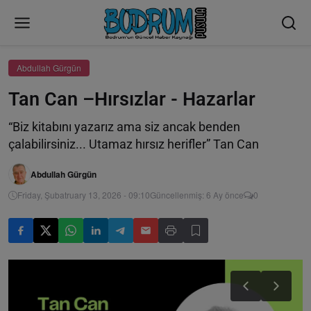
Abdullah Gürgün
Tan Can –Hırsızlar - Hazarlar
“Biz kitabını yazarız ama siz ancak benden
çalabilirsiniz... Utamaz hırsız herifler” Tan Can
Abdullah Gürgün
Friday, Şubatruary 13, 2026 - 09:10
Güncellenmiş: 6 Ay önce
0