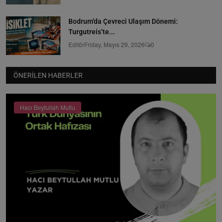
Bodrum’da Çevreci Ulaşım Dönemi:
Turgutreis’te...
Editör
Friday, Mayıs 29, 2026
0
ÖNERILEN HABERLER
Hacı Beytullah Mutlu