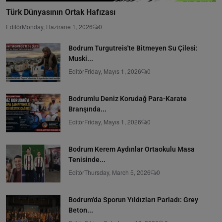
Türk Dünyasının Ortak Hafızası
Editör
Monday, Hazirane 1, 2026
0
Bodrum Turgutreis'te Bitmeyen Su Çilesi:
Muski...
Editör
Friday, Mayıs 1, 2026
0
Bodrumlu Deniz Korudağ Para-Karate
Branşında...
Editör
Friday, Mayıs 1, 2026
0
Bodrum Kerem Aydınlar Ortaokulu Masa
Tenisinde...
Editör
Thursday, March 5, 2026
0
Bodrum’da Sporun Yıldızları Parladı: Grey
Beton...