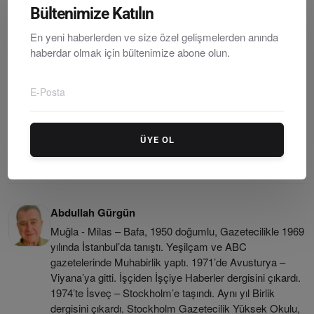
Bültenimize Katılın
En yeni haberlerden ve size özel gelişmelerden anında
ÖNCEKI MAKALE
haberdar olmak için bültenimize abone olun.
Bodrum'da Okullar Tatil Edildi: 12 Şubat 2026 Perşembe Günü
Eğitime Ara Verildi
SONRAKI MAKALE
Menteşe’de Barış Manço Rüzgarı: Lale Manço’nun Katılımıyla
Unutulmaz Anma Gecesi
ÜYE OL
Abdullah Gürgün
Muğla - Milas – Bafa, 1950 doğumlu, Gazetecilikle 1969
yılında İstanbul’da tanıştı. Yeşilçam ve ABC
gazetelerinde Muhabirlik yaptı. 1971’de Avusturya –
Viyana’ya gitti. İşçiden İşçiye Haberler dergisini çıkardı.
1974’te İsveç – Stockholm’e taşındı. Aynı yıl Birlik
dergisini çıkardı. Stockholm Gazetecilik Yüksek Okulu,