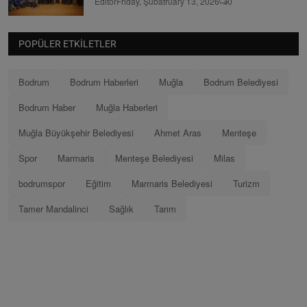
Editör
Friday, Şubatruary 13, 2026
0
POPÜLER ETKILETLER
Bodrum
Bodrum Haberleri
Muğla
Bodrum Belediyesi
Bodrum Haber
Muğla Haberleri
Muğla Büyükşehir Belediyesi
Ahmet Aras
Menteşe
Spor
Marmaris
Menteşe Belediyesi
Milas
bodrumspor
Eğitim
Marmaris Belediyesi
Turizm
Tamer Mandalinci
Sağlık
Tarım