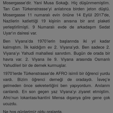
Mosergasse’dir. Yani Musa Sokağı. Hiç düşünmemiştim.
Tan Can Türkenstrasse’yi anlatınca birden jeton düştü.
Mosergasse 11 numaralı evin önüne 14 Eylül 2017'de,
Nazilerin katlettiği 19 kişinin anısına bir anıt plaketi
yerleştirilmişti. 9 Numaralı evde de arkadaşım Sedat
Uyar’ın dairesi var.
Ben Viyana’da 1970’lerin başlarında iki yıl kadar
kalmıştım. İlk kaldığım ev 2. Viyana’ydı. Ben sadece 2.
Viyana’yı Yahudi mahallesi sanırdım. Bugün de orada bir
havra var. 2. Viyana ile 9. Viyana arasında Osmanlı
Yahudileri bir de dernek kurmuşlar.
1970’lerde Türkenstrasse’de AFRO isimli bir öğrenci yurdu
vardı. Bizim öğrenci derneği de oradaydı. İsveç’e
gelmeden önce sekreterliğini ben yapıyordum. Anılarım
canlandı. En son geçen yaz Viyana’yı ziyaret etmiştim.
Afro’nun lokantası/kantini Mensa dışarıya göre gene çok
ucuzdu.
Ne hoş günlerimiz oldu oralarda.