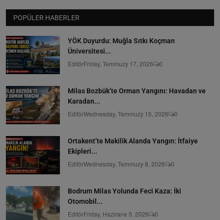
POPÜLER HABERLER
YÖK Duyurdu: Muğla Sıtkı Koçman
Üniversitesi...
Editör
Friday, Temmuzy 17, 2026
0
Milas Bozbük’te Orman Yangını: Havadan ve
Karadan...
Editör
Wednesday, Temmuzy 15, 2026
0
Ortakent’te Makilik Alanda Yangın: İtfaiye
Ekipleri...
Editör
Wednesday, Temmuzy 8, 2026
0
Bodrum Milas Yolunda Feci Kaza: İki
Otomobil...
Editör
Friday, Hazirane 5, 2026
0