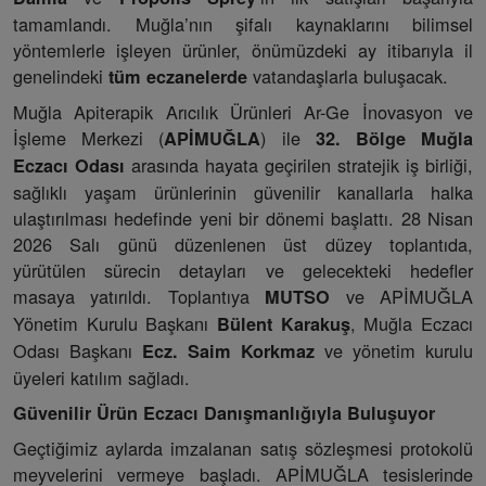
tamamlandı. Muğla’nın şifalı kaynaklarını bilimsel
yöntemlerle işleyen ürünler, önümüzdeki ay itibarıyla il
genelindeki
vatandaşlarla buluşacak.
tüm eczanelerde
Muğla Apiterapik Arıcılık Ürünleri Ar-Ge İnovasyon ve
İşleme Merkezi (
) ile
APİMUĞLA
32. Bölge Muğla
arasında hayata geçirilen stratejik iş birliği,
Eczacı Odası
sağlıklı yaşam ürünlerinin güvenilir kanallarla halka
ulaştırılması hedefinde yeni bir dönemi başlattı. 28 Nisan
2026 Salı günü düzenlenen üst düzey toplantıda,
yürütülen sürecin detayları ve gelecekteki hedefler
masaya yatırıldı. Toplantıya
ve APİMUĞLA
MUTSO
Yönetim Kurulu Başkanı
, Muğla Eczacı
Bülent Karakuş
Odası Başkanı
ve yönetim kurulu
Ecz. Saim Korkmaz
üyeleri katılım sağladı.
Güvenilir Ürün Eczacı Danışmanlığıyla Buluşuyor
Geçtiğimiz aylarda imzalanan satış sözleşmesi protokolü
meyvelerini vermeye başladı. APİMUĞLA tesislerinde