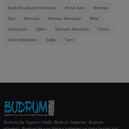
Muğla Büyükşehir Belediyesi
Ahmet Aras
Menteşe
Spor
Marmaris
Menteşe Belediyesi
Milas
bodrumspor
Eğitim
Marmaris Belediyesi
Turizm
Tamer Mandalinci
Sağlık
Tarım
Bodrum'da Yaşamın Kalbi. Bodrum haberleri, Bodrum
gündemi, Bodrum'da son dakika haberleri ve daha fazlası için