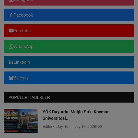
Facebook
YouTube
WhatsApp
Linkedin
Bluesky
POPÜLER HABERLER
YÖK Duyurdu: Muğla Sıtkı Koçman
Üniversitesi...
Editör
Friday, Temmuzy 17, 2026
0