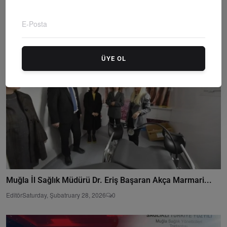
Muğla Sağlık Müdürü Dr. Eriş Başaran Akça Yatağan’da...
Editör
Wednesday, Şubatruary 4, 2026
0
ÜYE OL
Muğla İl Sağlık Müdürü Dr. Eriş Başaran Akça Marmari...
Editör
Saturday, Şubatruary 28, 2026
0