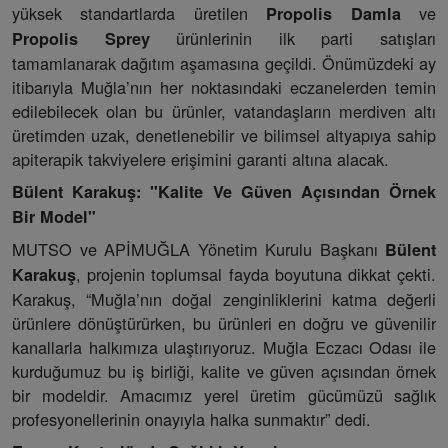
yüksek standartlarda üretilen
ve
Propolis Damla
ürünlerinin ilk parti satışları
Propolis Sprey
tamamlanarak dağıtım aşamasına geçildi. Önümüzdeki ay
itibarıyla Muğla’nın her noktasındaki eczanelerden temin
edilebilecek olan bu ürünler, vatandaşların merdiven altı
üretimden uzak, denetlenebilir ve bilimsel altyapıya sahip
apiterapik takviyelere erişimini garanti altına alacak.
Bülent Karakuş: "Kalite Ve Güven Açısından Örnek
Bir Model"
MUTSO ve APİMUĞLA Yönetim Kurulu Başkanı
Bülent
, projenin toplumsal fayda boyutuna dikkat çekti.
Karakuş
Karakuş, “Muğla’nın doğal zenginliklerini katma değerli
ürünlere dönüştürürken, bu ürünleri en doğru ve güvenilir
kanallarla halkımıza ulaştırıyoruz. Muğla Eczacı Odası ile
kurduğumuz bu iş birliği, kalite ve güven açısından örnek
bir modeldir. Amacımız yerel üretim gücümüzü sağlık
profesyonellerinin onayıyla halka sunmaktır” dedi.