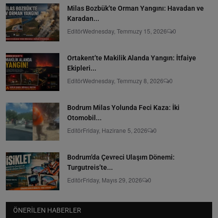
Milas Bozbük’te Orman Yangını: Havadan ve
Karadan...
Editör
Wednesday, Temmuzy 15, 2026
0
Ortakent’te Makilik Alanda Yangın: İtfaiye
Ekipleri...
Editör
Wednesday, Temmuzy 8, 2026
0
Bodrum Milas Yolunda Feci Kaza: İki
Otomobil...
Editör
Friday, Hazirane 5, 2026
0
Bodrum’da Çevreci Ulaşım Dönemi:
Turgutreis’te...
Editör
Friday, Mayıs 29, 2026
0
ÖNERILEN HABERLER