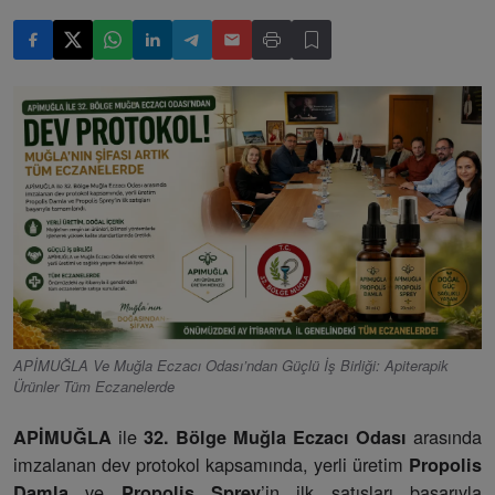
APİMUĞLA Ve Muğla Eczacı Odası’ndan Güçlü İş Birliği: Apiterapik
Ürünler Tüm Eczanelerde
ile
arasında
APİMUĞLA
32. Bölge Muğla Eczacı Odası
imzalanan dev protokol kapsamında, yerli üretim
Propolis
ve
’in ilk satışları başarıyla
Damla
Propolis Sprey