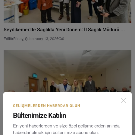
Seydikemer’de Sağlıkta Yeni Dönem: İl Sağlık Müdürü ...
Editör
Friday, Şubatruary 13, 2026
0
GELIŞMELERDEN HABERDAR OLUN
Bültenimize Katılın
En yeni haberlerden ve size özel gelişmelerden anında
haberdar olmak için bültenimize abone olun.