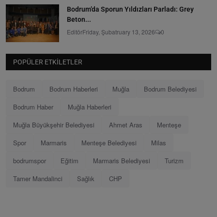
Bodrum’da Sporun Yıldızları Parladı: Grey
Beton...
Editör
Friday, Şubatruary 13, 2026
0
POPÜLER ETKILETLER
Bodrum
Bodrum Haberleri
Muğla
Bodrum Belediyesi
Bodrum Haber
Muğla Haberleri
Muğla Büyükşehir Belediyesi
Ahmet Aras
Menteşe
Spor
Marmaris
Menteşe Belediyesi
Milas
bodrumspor
Eğitim
Marmaris Belediyesi
Turizm
Tamer Mandalinci
Sağlık
CHP