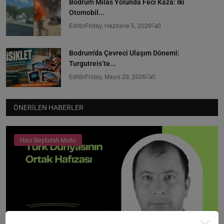
Bodrum Milas Yolunda Feci Kaza: İki
Otomobil...
Editör
Friday, Hazirane 5, 2026
0
Bodrum’da Çevreci Ulaşım Dönemi:
Turgutreis’te...
Editör
Friday, Mayıs 29, 2026
0
ÖNERILEN HABERLER
Hacı Beytullah Mutlu