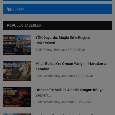
Bluesky
POPÜLER HABERLER
YÖK Duyurdu: Muğla Sıtkı Koçman
Üniversitesi...
Editör
Friday, Temmuzy 17, 2026
0
Milas Bozbük’te Orman Yangını: Havadan ve
Karadan...
Editör
Wednesday, Temmuzy 15, 2026
0
Ortakent’te Makilik Alanda Yangın: İtfaiye
Ekipleri...
Editör
Wednesday, Temmuzy 8, 2026
0