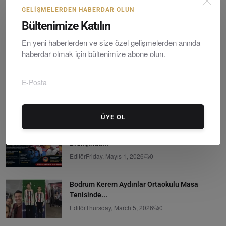
GELIŞMELERDEN HABERDAR OLUN
Bültenimize Katılın
En yeni haberlerden ve size özel gelişmelerden anında
Türk Dünyasının Ortak Hafızası
haberdar olmak için bültenimize abone olun.
Editör
Monday, Hazirane 1, 2026
0
Bodrum Turgutreis'te Bitmeyen Su Çilesi:
Muski...
Editör
Friday, Mayıs 1, 2026
0
ÜYE OL
Bodrumlu Deniz Korudağ Para-Karate
Branşında...
Editör
Friday, Mayıs 1, 2026
0
Bodrum Kerem Aydınlar Ortaokulu Masa
Tenisinde...
Editör
Thursday, March 5, 2026
0