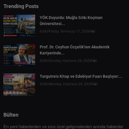
Trending Posts
YÖK Duyurdu: Muğla Sıtkı Koçman
Üniversitesi...
Editör
Friday, Temmuzy 17, 2026
0
Prof. Dr. Ceyhun Özçelik’ten Akademik
Kariyerinde...
Editör
Sunday, Hazirane 28, 2026
0
Turgutreis Kitap ve Edebiyat Fuarı Başlıyor:...
Editör
Monday, Hazirane 29, 2026
0
Bülten
En yeni haberlerden ve size özel gelişmelerden anında haberdar