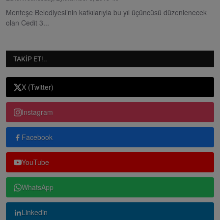
Menteşe Belediyesi’nin katkılarıyla bu yıl üçüncüsü düzenlenecek
olan Cedit 3...
TAKIP ET!..
X (Twitter)
Instagram
Facebook
YouTube
WhatsApp
Linkedin