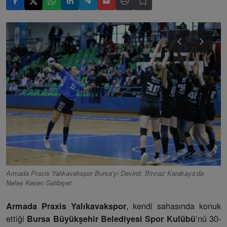
Armada Praxis Yalıkavakspor Bursa’yı Devirdi: Binnaz Karakaya’da
Nefes Kesen Galibiyet
, kendi sahasında konuk
Armada Praxis Yalıkavakspor
ettiği
’nü 30-
Bursa Büyükşehir Belediyesi Spor Kulübü