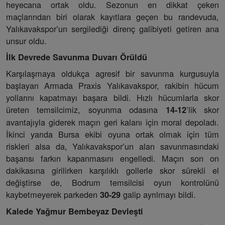
heyecana ortak oldu. Sezonun en dikkat çeken
maçlarından biri olarak kayıtlara geçen bu randevuda,
Yalıkavakspor’un sergilediği direnç galibiyeti getiren ana
unsur oldu.
İlk Devrede Savunma Duvarı Örüldü
Karşılaşmaya oldukça agresif bir savunma kurgusuyla
başlayan Armada Praxis Yalıkavakspor, rakibin hücum
yollarını kapatmayı başara bildi. Hızlı hücumlarla skor
üreten temsilcimiz, soyunma odasına
’lik skor
14-12
avantajıyla giderek maçın geri kalanı için moral depoladı.
İkinci yarıda Bursa ekibi oyuna ortak olmak için tüm
riskleri alsa da, Yalıkavakspor’un alan savunmasındaki
başarısı farkın kapanmasını engelledi. Maçın son on
dakikasına girilirken karşılıklı gollerle skor sürekli el
değiştirse de, Bodrum temsilcisi oyun kontrolünü
kaybetmeyerek parkeden
galip ayrılmayı bildi.
30-29
Kalede Yağmur Bembeyaz Devleşti