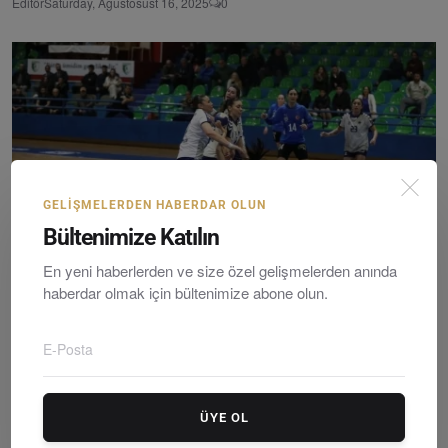
Editör
Saturday, Ağustosust 16, 2025
0
GELIŞMELERDEN HABERDAR OLUN
Bültenimize Katılın
En yeni haberlerden ve size özel gelişmelerden anında
haberdar olmak için bültenimize abone olun.
Bodrum’da Hentbol Şöleni: Denizin Kızları Şampiyonlu...
Editör
Saturday, March 14, 2026
0
ÜYE OL