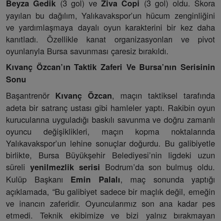
(3 gol) ve
(3 gol) oldu. Skora
Beyza Gedik
Ziva Copi
yayılan bu dağılım, Yalıkavakspor’un hücum zenginliğini
ve yardımlaşmaya dayalı oyun karakterini bir kez daha
kanıtladı. Özellikle kanat organizasyonları ve pivot
oyunlarıyla Bursa savunması çaresiz bırakıldı.
Kıvanç Özcan’ın Taktik Zaferi Ve Bursa’nın Serisinin
Sonu
Başantrenör
, maçın taktiksel tarafında
Kıvanç Özcan
adeta bir satranç ustası gibi hamleler yaptı. Rakibin oyun
kurucularına uyguladığı baskılı savunma ve doğru zamanlı
oyuncu değişiklikleri, maçın kopma noktalarında
Yalıkavakspor’un lehine sonuçlar doğurdu. Bu galibiyetle
birlikte, Bursa Büyükşehir Belediyesi’nin ligdeki uzun
süreli
Bodrum’da son bulmuş oldu.
yenilmezlik serisi
Kulüp Başkanı
, maç sonunda yaptığı
Emin Palalı
açıklamada, “Bu galibiyet sadece bir maçlık değil, emeğin
ve inancın zaferidir. Oyuncularımız son ana kadar pes
etmedi. Teknik ekibimize ve bizi yalnız bırakmayan