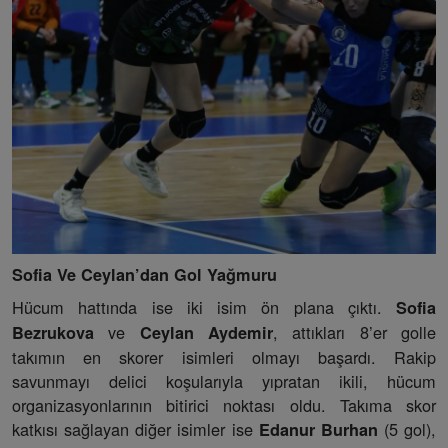
Sofia Ve Ceylan’dan Gol Yağmuru
Hücum hattında ise iki isim ön plana çıktı.
Sofia
ve
, attıkları 8’er golle
Bezrukova
Ceylan Aydemir
takımın en skorer isimleri olmayı başardı. Rakip
savunmayı delici koşularıyla yıpratan ikili, hücum
organizasyonlarının bitirici noktası oldu. Takıma skor
katkısı sağlayan diğer isimler ise
(5 gol),
Edanur Burhan