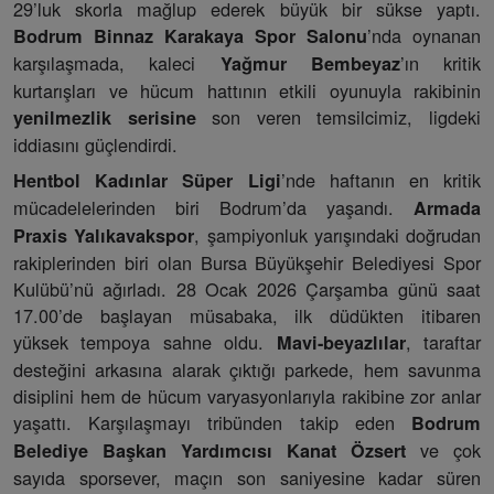
29’luk skorla mağlup ederek büyük bir sükse yaptı.
’nda oynanan
Bodrum Binnaz Karakaya Spor Salonu
karşılaşmada, kaleci
’ın kritik
Yağmur Bembeyaz
kurtarışları ve hücum hattının etkili oyunuyla rakibinin
son veren temsilcimiz, ligdeki
yenilmezlik serisine
iddiasını güçlendirdi.
’nde haftanın en kritik
Hentbol Kadınlar Süper Ligi
mücadelelerinden biri Bodrum’da yaşandı.
Armada
, şampiyonluk yarışındaki doğrudan
Praxis Yalıkavakspor
rakiplerinden biri olan Bursa Büyükşehir Belediyesi Spor
Kulübü’nü ağırladı. 28 Ocak 2026 Çarşamba günü saat
17.00’de başlayan müsabaka, ilk düdükten itibaren
yüksek tempoya sahne oldu.
, taraftar
Mavi-beyazlılar
desteğini arkasına alarak çıktığı parkede, hem savunma
disiplini hem de hücum varyasyonlarıyla rakibine zor anlar
yaşattı. Karşılaşmayı tribünden takip eden
Bodrum
ve çok
Belediye Başkan Yardımcısı Kanat Özsert
sayıda sporsever, maçın son saniyesine kadar süren