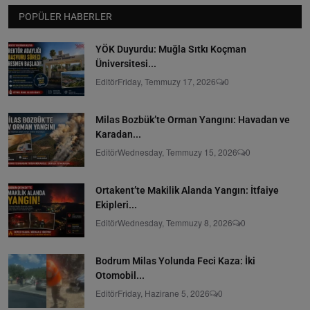
POPÜLER HABERLER
YÖK Duyurdu: Muğla Sıtkı Koçman
Üniversitesi...
Editör
Friday, Temmuzy 17, 2026
0
Milas Bozbük’te Orman Yangını: Havadan ve
Karadan...
Editör
Wednesday, Temmuzy 15, 2026
0
Ortakent’te Makilik Alanda Yangın: İtfaiye
Ekipleri...
Editör
Wednesday, Temmuzy 8, 2026
0
Bodrum Milas Yolunda Feci Kaza: İki
Otomobil...
Editör
Friday, Hazirane 5, 2026
0