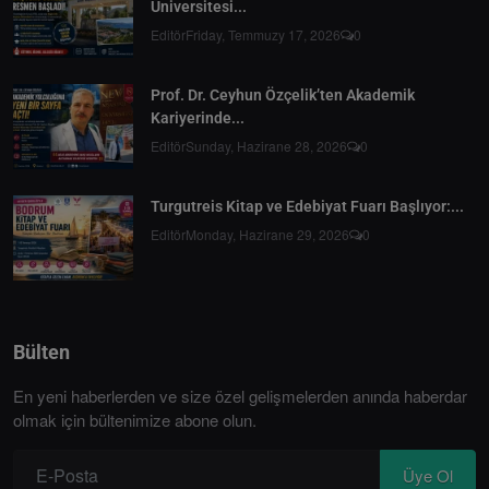
Üniversitesi...
Editör
Friday, Temmuzy 17, 2026
0
Prof. Dr. Ceyhun Özçelik’ten Akademik
Kariyerinde...
Editör
Sunday, Hazirane 28, 2026
0
Turgutreis Kitap ve Edebiyat Fuarı Başlıyor:...
Editör
Monday, Hazirane 29, 2026
0
Bülten
En yeni haberlerden ve size özel gelişmelerden anında haberdar
olmak için bültenimize abone olun.
Üye Ol