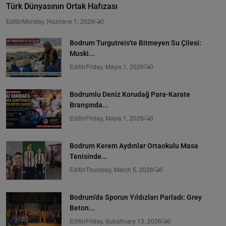
Türk Dünyasının Ortak Hafızası
Editör
Monday, Hazirane 1, 2026
0
Bodrum Turgutreis'te Bitmeyen Su Çilesi:
Muski...
Editör
Friday, Mayıs 1, 2026
0
Bodrumlu Deniz Korudağ Para-Karate
Branşında...
Editör
Friday, Mayıs 1, 2026
0
Bodrum Kerem Aydınlar Ortaokulu Masa
Tenisinde...
Editör
Thursday, March 5, 2026
0
Bodrum’da Sporun Yıldızları Parladı: Grey
Beton...
Editör
Friday, Şubatruary 13, 2026
0