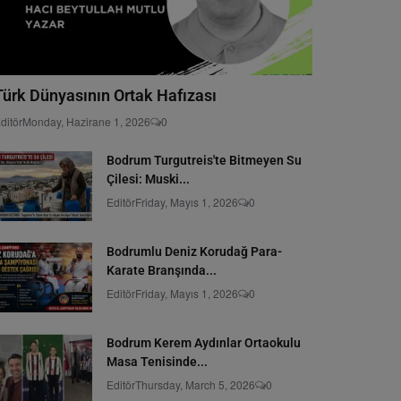
Türk Dünyasının Ortak Hafızası
ditör
Monday, Hazirane 1, 2026
0
Bodrum Turgutreis'te Bitmeyen Su
Çilesi: Muski...
Editör
Friday, Mayıs 1, 2026
0
Bodrumlu Deniz Korudağ Para-
Karate Branşında...
Editör
Friday, Mayıs 1, 2026
0
Bodrum Kerem Aydınlar Ortaokulu
Masa Tenisinde...
Editör
Thursday, March 5, 2026
0