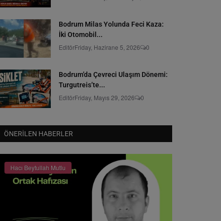
Bodrum Milas Yolunda Feci Kaza:
İki Otomobil...
Editör
Friday, Hazirane 5, 2026
0
Bodrum’da Çevreci Ulaşım Dönemi:
Turgutreis’te...
Editör
Friday, Mayıs 29, 2026
0
ÖNERILEN HABERLER
Hacı Beytullah Mutlu