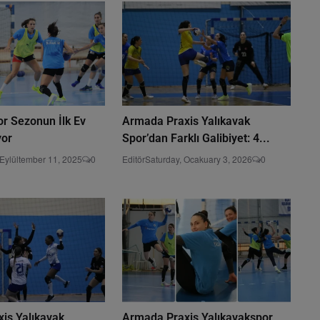
or Sezonun İlk Ev
Armada Praxis Yalıkavak
yor
Spor’dan Farklı Galibiyet: 4...
 Eylültember 11, 2025
0
Editör
Saturday, Ocakuary 3, 2026
0
is Yalıkavak
Armada Praxis Yalıkavakspor