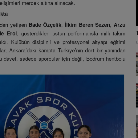
elişimleri mercek altına alınacak.
ukta
nden yetişen
,
,
Bade Özçelik
İlkim Beren Sezen
Arzu
, gösterdikleri üstün performansla milli takım
e Erol
dı. Kulübün disiplinli ve profesyonel altyapı eğitimi
E
lar, Ankara’daki kampta Türkiye’nin dört bir yanından
Bu davet, sadece sporcular için değil, Bodrum hentbolu