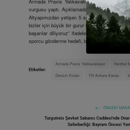
Armada Praxis Yalıkavakspor Kulübü, davet 
vurgusu yaptı. Açıklamada, “Geleceğin
Denizi
Altyapımızdan yetişen 5 sporcumuzun ve bir
bizler için büyük bir gurur kaynağıdır. Sporcu
başarılar diliyoruz” ifadelerine yer verildi. Bo
sporcu gönderme hedefi, bu son davetlerle bir
Armada Praxis Yalıkavakspor
Hentbol M
Etiketler:
Denizin Kızları
Thf Ankara Kampı
b
ÖNCEKI MAKA
Turgutreis Şevket Sabancı Caddesi'nde Ona
Seferberliği: Bayram Öncesi Yeni