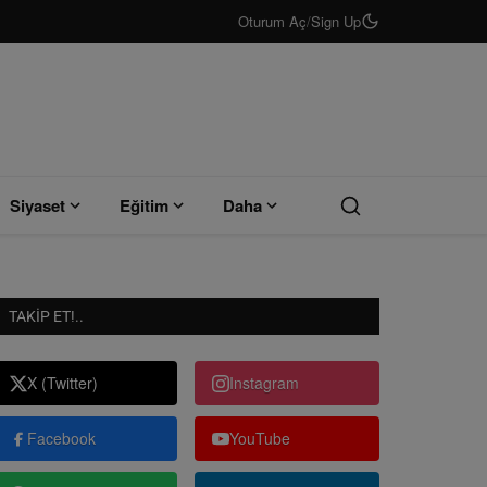
Oturum Aç
/
Sign Up
Siyaset
Eğitim
Daha
TAKIP ET!..
X (Twitter)
Instagram
Facebook
YouTube