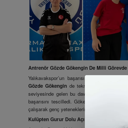
Antrenör Gözde Gökengin De Milli Görevde
Yalıkavakspor’un başarısı sadece sporcularla
de teknik ekipte görev alm
Gözde Gökengin
seviyesinde gelen bu davet, kulübün teknik k
başarısını tescilledi. Gökengin, kamp süresin
çalışarak genç yeteneklerin gelişimine katkı s
Kulüpten Gurur Dolu Açıklama