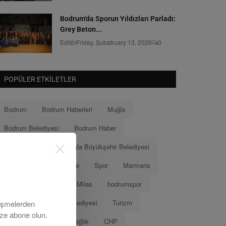
Bodrum’da Sporun Yıldızları Parladı:
Grey Beton...
Editör
Friday, Şubatruary 13, 2026
0
POPÜLER ETKILETLER
Bodrum
Bodrum Haberleri
Muğla
Bodrum Belediyesi
Bodrum Haber
Muğla Haberleri
Muğla Büyükşehir Belediyesi
Ahmet Aras
Menteşe
Spor
Marmaris
Menteşe Belediyesi
Milas
bodrumspor
Eğitim
Marmaris Belediyesi
Turizm
lişmelerden
ize abone olun.
Tamer Mandalinci
Sağlık
CHP