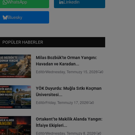
WhatsApp
Linkedin
Bluesky
POPÜLER HABERLER
Milas Bozbük’te Orman Yangını:
Havadan ve Karadan...
Editör
Wednesday, Temmuzy 15, 2026
0
YÖK Duyurdu: Muğla Sıtkı Koçman
Üniversitesi...
Editör
Friday, Temmuzy 17, 2026
0
Ortakent’te Makilik Alanda Yangın:
İtfaiye Ekipleri...
Editör
Wednesday, Temmuzy 8, 2026
0