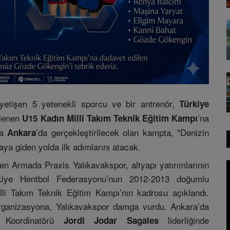
yetişen 5 yetenekli sporcu ve bir antrenör,
Türkiye
nlenen
’na
U15 Kadın Milli Takım Teknik Eğitim Kampı
da
’da gerçekleştirilecek olan kampta, "Denizin
Ankara
rmaya giden yolda ilk adımlarını atacak.
n Armada Praxis Yalıkavakspor, altyapı yatırımlarının
kiye Hentbol Federasyonu’nun 2012-2013 doğumlu
lli Takım Teknik Eğitim Kampı’nın kadrosu açıklandı.
 organizasyona, Yalıkavakspor damga vurdu. Ankara’da
 Koordinatörü
liderliğinde
Jordi Jodar Sagales