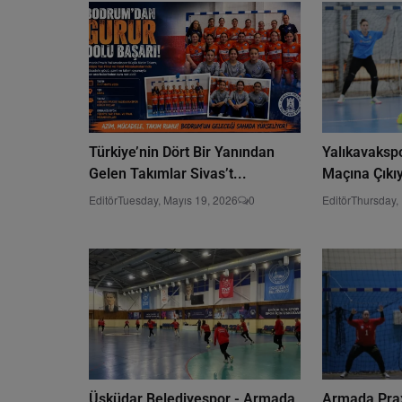
Türkiye’nin Dört Bir Yanından
Yalıkavaksp
Gelen Takımlar Sivas’t...
Maçına Çıkı
Editör
Tuesday, Mayıs 19, 2026
0
Editör
Thursday,
Üsküdar Belediyespor - Armada
Armada Prax