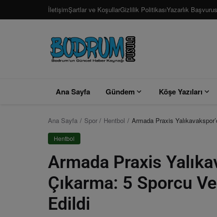
İletişim
Şartlar ve Koşullar
Gizlilik Politikası
Yazarlık Başvuru
Ana Sayfa
Gündem
Köşe Yazıları
Ana Sayfa
Spor
Hentbol
Armada Praxis Yalıkavakspor’
Hentbol
Armada Praxis Yalıka
Çıkarma: 5 Sporcu Ve
Edildi