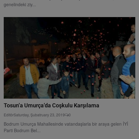
genelindeki ziy...
Tosun’a Umurça’da Coşkulu Karşılama
Editör
Saturday, Şubatruary 23, 2019
0
Bodrum Umurça Mahallesinde vatandaşlarla bir araya gelen İYİ
Parti Bodrum Bel...