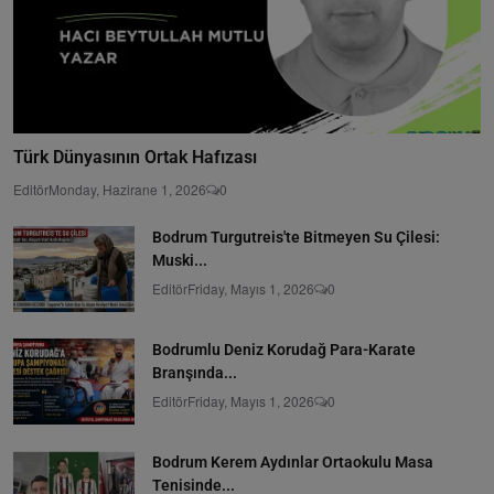
Türk Dünyasının Ortak Hafızası
Editör
Monday, Hazirane 1, 2026
0
Bodrum Turgutreis'te Bitmeyen Su Çilesi:
Muski...
Editör
Friday, Mayıs 1, 2026
0
Bodrumlu Deniz Korudağ Para-Karate
Branşında...
Editör
Friday, Mayıs 1, 2026
0
Bodrum Kerem Aydınlar Ortaokulu Masa
Tenisinde...