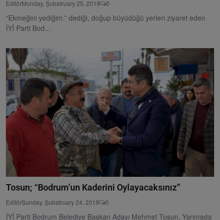
Editör
Monday, Şubatruary 25, 2019
0
“Ekmeğini yediğim.” dediği, doğup büyüdüğü yerleri ziyaret eden
İYİ Parti Bod...
Tosun; “Bodrum’un Kaderini Oylayacaksınız”
Editör
Sunday, Şubatruary 24, 2019
0
İYİ Parti Bodrum Belediye Başkan Adayı Mehmet Tosun, Yarımada