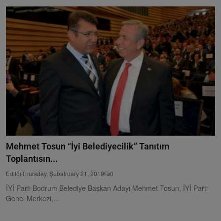
Mehmet Tosun “İyi Belediyecilik” Tanıtım
Toplantısın...
Editör
Thursday, Şubatruary 21, 2019
0
İYİ Parti Bodrum Belediye Başkan Adayı Mehmet Tosun, İYİ Parti
Genel Merkezi,...