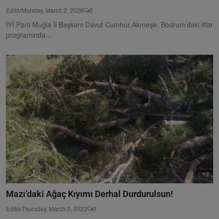
Editör
Monday, March 2, 2026
0
İYİ Parti Muğla İl Başkanı Davut Cumhur Akmeşe, Bodrum’daki iftar
programında...
Mazı’daki Ağaç Kıyımı Derhal Durdurulsun!
Editör
Thursday, March 3, 2022
0