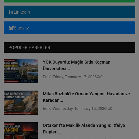
Linkedin
Bluesky
POPÜLER HABERLER
YÖK Duyurdu: Muğla Sıtkı Koçman
Üniversitesi...
Editör
Friday, Temmuzy 17, 2026
0
Milas Bozbük’te Orman Yangını: Havadan ve
Karadan...
Editör
Wednesday, Temmuzy 15, 2026
0
Ortakent’te Makilik Alanda Yangın: İtfaiye
Ekipleri...