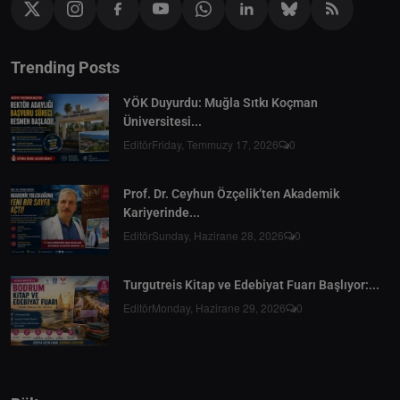
Trending Posts
YÖK Duyurdu: Muğla Sıtkı Koçman
Üniversitesi...
Editör
Friday, Temmuzy 17, 2026
0
Prof. Dr. Ceyhun Özçelik’ten Akademik
Kariyerinde...
Editör
Sunday, Hazirane 28, 2026
0
Turgutreis Kitap ve Edebiyat Fuarı Başlıyor:...
Editör
Monday, Hazirane 29, 2026
0