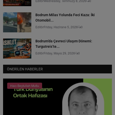
Editör
Wednesday, Temmuzy 8, 2026
0
Bodrum Milas Yolunda Feci Kaza: İki
Otomobil...
Editör
Friday, Hazirane 5, 2026
0
Bodrum’da Çevreci Ulaşım Dönemi:
Turgutreis’te...
Editör
Friday, Mayıs 29, 2026
0
ÖNERILEN HABERLER
Hacı Beytullah Mutlu