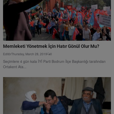
Memleketi Yönetmek İçin Hatır Gönül Olur Mu?
Editör
Thursday, March 28, 2019
0
Seçimlere 4 gün kala İYİ Parti Bodrum İlçe Başkanlığı tarafından
Ortakent Ata...