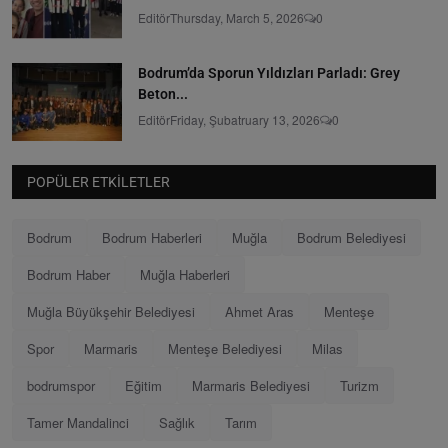
Editör
Thursday, March 5, 2026
0
Bodrum’da Sporun Yıldızları Parladı: Grey
Beton...
Editör
Friday, Şubatruary 13, 2026
0
POPÜLER ETKILETLER
Bodrum
Bodrum Haberleri
Muğla
Bodrum Belediyesi
Bodrum Haber
Muğla Haberleri
Muğla Büyükşehir Belediyesi
Ahmet Aras
Menteşe
Spor
Marmaris
Menteşe Belediyesi
Milas
bodrumspor
Eğitim
Marmaris Belediyesi
Turizm
Tamer Mandalinci
Sağlık
Tarım