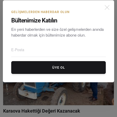
Projeler Muhtarların ve Halkın Onayına Sunulacak
GELIŞMELERDEN HABERDAR OLUN
Editör
Monday, March 4, 2019
0
Bültenimize Katılın
Seçim çalışmalarını aralıksız sürdüren İYİ Parti Bodrum Belediye
Başkan Adayı...
En yeni haberlerden ve size özel gelişmelerden anında
haberdar olmak için bültenimize abone olun.
ÜYE OL
Karaova Hakettiği Değeri Kazanacak