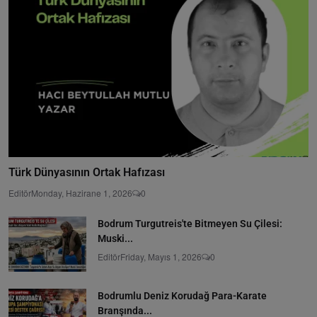
Türk Dünyasının Ortak Hafızası
Editör
Monday, Hazirane 1, 2026
0
Bodrum Turgutreis'te Bitmeyen Su Çilesi:
Muski...
Editör
Friday, Mayıs 1, 2026
0
Bodrumlu Deniz Korudağ Para-Karate
Branşında...