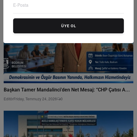
ÜYE OL
Başkan Tamer Mandalinci’den Net Mesaj: “CHP Çatısı A...
Editör
Friday, Temmuzy 24, 2026
0