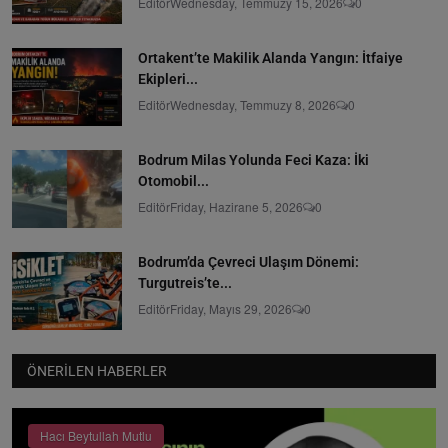
Editör
Wednesday, Temmuzy 15, 2026
0
Ortakent’te Makilik Alanda Yangın: İtfaiye
Ekipleri...
Editör
Wednesday, Temmuzy 8, 2026
0
Bodrum Milas Yolunda Feci Kaza: İki
Otomobil...
Editör
Friday, Hazirane 5, 2026
0
Bodrum’da Çevreci Ulaşım Dönemi:
Turgutreis’te...
Editör
Friday, Mayıs 29, 2026
0
ÖNERILEN HABERLER
Hacı Beytullah Mutlu