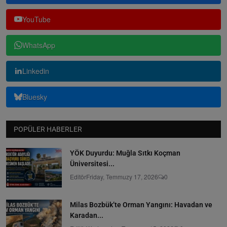
YouTube
WhatsApp
Linkedin
Bluesky
POPÜLER HABERLER
YÖK Duyurdu: Muğla Sıtkı Koçman
Üniversitesi...
Editör
Friday, Temmuzy 17, 2026
0
Milas Bozbük’te Orman Yangını: Havadan ve
Karadan...