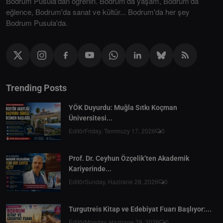
Bodrum Pusula'dan öğrenin. Bodrum'da yaşam, Bodrum'da
eğlence, Bodrum'da sanat ve kültür... Bodrum'da her şey
Bodrum Pusula'da.
Trending Posts
YÖK Duyurdu: Muğla Sıtkı Koçman
Üniversitesi...
Editör
Friday, Temmuzy 17, 2026
0
Prof. Dr. Ceyhun Özçelik’ten Akademik
Kariyerinde...
Editör
Sunday, Hazirane 28, 2026
0
Turgutreis Kitap ve Edebiyat Fuarı Başlıyor:...
Editör
Monday, Hazirane 29, 2026
0