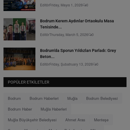
Editör
Friday, Mayıs 1, 2026
0
Bodrum Kerem Aydınlar Ortaokulu Masa
Tenisinde...
Editör
Thursday, March 5, 2026
0
Bodrum’da Sporun Yıldızları Parladı: Grey
Beton...
Editör
Friday, Şubatruary 13, 2026
0
POPÜLER ETKILETLER
Bodrum
Bodrum Haberleri
Muğla
Bodrum Belediyesi
Bodrum Haber
Muğla Haberleri
Muğla Büyükşehir Belediyesi
Ahmet Aras
Menteşe