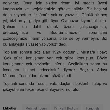
ediyoruz. Onun için sizden ricam, iyi meclis üyesi
kadrosuyla ve projelerimizle göreve talibiz. Bir beş yıl
daha kaybetme lüksümüz yok ne yazız ki. Çünkü bir beş
yıl, bizi on yıl geriye götürüyor. Oyunuzun kıymetini bilin.
Şahsım da dahil olmak üzere çalışacağımıza,
üreteceğimize ve Bodrum’umuzun sorunlarını
çözeceğimize inanmıyorsanız, bize de oy vermeyin. Biz
bu anlayışla siyaset yapıyoruz” dedi.
Toplantı sonrası söz alan 1924 doğumlu Mustafa İlbay;
“Çok güzel konuşman var, çok güzel konuştun. Böyle
konuşmana çok sevindim, aferin. Seçildikten sonra bu
insanlara hizmet edeceksin” diyerek Başkan Adayı
Mehmet Tosun’dan hizmet sözü istedi.
Toplantı sonunda Tosun, vatandaşların beklenti, talep ve
şikâyetlerini teker teker dinleyerek, not aldı.
Mehmet Tosun
İYİ Parti Bodrum
Turgutreis
Etiketler: