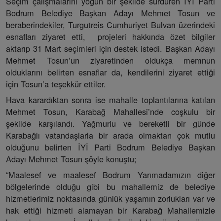
Seçim çalışmalarını yoğun bir şekilde sürdüren İYİ Parti
Bodrum Belediye Başkan Adayı Mehmet Tosun ve
beraberindekiler, Turgutreis Cumhuriyet Bulvarı üzerindeki
esnafları ziyaret etti, projeleri hakkında özet bilgiler
aktarıp 31 Mart seçimleri için destek istedi. Başkan Adayı
Mehmet Tosun’un ziyaretinden oldukça memnun
olduklarını belirten esnaflar da, kendilerini ziyaret ettiği
için Tosun’a teşekkür ettiler.
Hava karardıktan sonra ise mahalle toplantılarına katılan
Mehmet Tosun, Karabağ Mahallesi’nde coşkulu bir
şekilde karşılandı. Yağmurlu ve bereketli bir günde
Karabağlı vatandaşlarla bir arada olmaktan çok mutlu
olduğunu belirten İYİ Parti Bodrum Belediye Başkan
Adayı Mehmet Tosun şöyle konuştu;
“Maalesef ve maalesef Bodrum Yarımadamızın diğer
bölgelerinde olduğu gibi bu mahallemiz de belediye
hizmetlerimiz noktasında günlük yaşamın zorlukları var ve
hak ettiği hizmeti alamayan bir Karabağ Mahallemizle