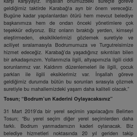
karşı karşıyayız. İnşallah önümüzdeki süreçte göreve
geldiğimiz taktirde Karabağ!a ayrı bir önem vereceğiz.
Bugüne kadar yapılanlardan ötürü hem mevcut belediye
başkanımıza hem de ondan önceki yönetimlere çok
teşekkür ediyoruz. Biz onların bıraktığı yerden, kimseyi
eleştirmeden, eksikliklerimizi gözlemek suretiyle ve
aciliyet sıralamasıyla Bodrumumuza ve Turgutreisimize
hizmet edeceğiz. Karabağ’da yaşadığınız sıkıntıları bilen
bir arkadaşınızım. Yollarımızla ilgili, altyapımızla ilgili ciddi
sorunlarımız var. Kaldırım düzenlemeleri ile ilgili, çocuk
parkları ile ilgili eksiklerimiz var. İnşallah göreve
geldiğimiz durumda bütün bu sorunları sırasıyla çözmek
suretiyle bu mahallemizdeki yaşam daha kaliteli olacak.”
Tosun; “Bodrum’un Kaderini Oylayacaksınız”
31 Mart 2019’da bir yerel seçimin yapılacağını Belirten
Tosun; “Bu yerel seçim diğer yerel seçimlerden daha
farklı. Bodrum yarımadamızın kaderi oylanacak. Biz
belediye hizmetleri noktasında 20 yıl geriden takip