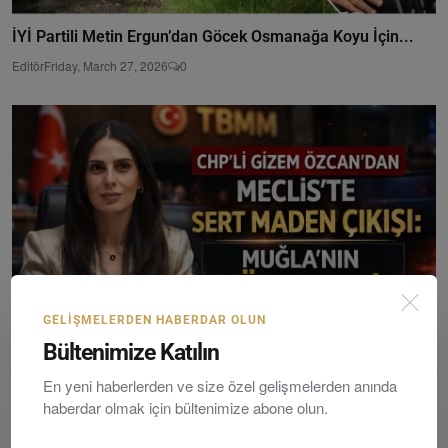
İYİ Partili Metin Ergun’dan Göcek Osmanağa Koyu İçin...
Editör
Friday, March 27, 2026
0
GELIŞMELERDEN HABERDAR OLUN
Bültenimize Katılın
En yeni haberlerden ve size özel gelişmelerden anında
CHP’li Gizem Özcan’dan Meclis’te Sert Maden Çıkışı: ...
haberdar olmak için bültenimize abone olun.
Editör
Saturday, March 14, 2026
0