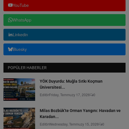
YouTube
WhatsApp
Linkedin
Bluesky
POPÜLER HABERLER
YÖK Duyurdu: Muğla Sıtkı Koçman
Üniversitesi...
Editör
Friday, Temmuzy 17, 2026
0
Milas Bozbük’te Orman Yangını: Havadan ve
Karadan...
Editör
Wednesday, Temmuzy 15, 2026
0