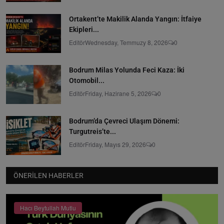
Ortakent’te Makilik Alanda Yangın: İtfaiye
Ekipleri...
Editör
Wednesday, Temmuzy 8, 2026
0
Bodrum Milas Yolunda Feci Kaza: İki
Otomobil...
Editör
Friday, Hazirane 5, 2026
0
Bodrum’da Çevreci Ulaşım Dönemi:
Turgutreis’te...
Editör
Friday, Mayıs 29, 2026
0
ÖNERILEN HABERLER
Hacı Beytullah Mutlu