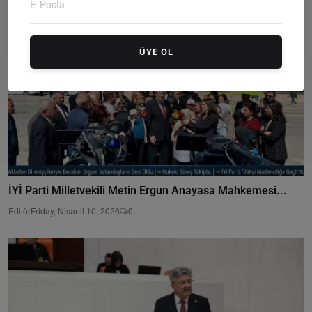
ÜYE OL
İYİ Parti Milletvekili Metin Ergun Anayasa Mahkemesi...
Editör
Friday, Nisanil 10, 2026
0