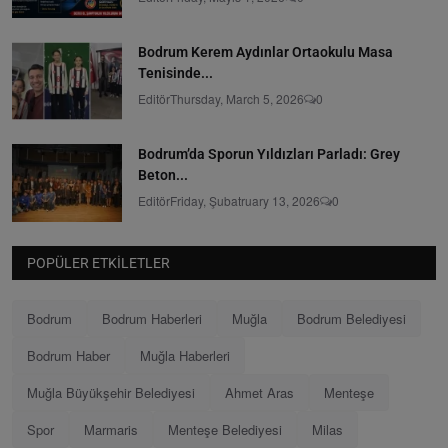
Bodrum Kerem Aydınlar Ortaokulu Masa
Tenisinde...
Editör
Thursday, March 5, 2026
0
Bodrum’da Sporun Yıldızları Parladı: Grey
Beton...
Editör
Friday, Şubatruary 13, 2026
0
POPÜLER ETKILETLER
Bodrum
Bodrum Haberleri
Muğla
Bodrum Belediyesi
Bodrum Haber
Muğla Haberleri
Muğla Büyükşehir Belediyesi
Ahmet Aras
Menteşe
Spor
Marmaris
Menteşe Belediyesi
Milas