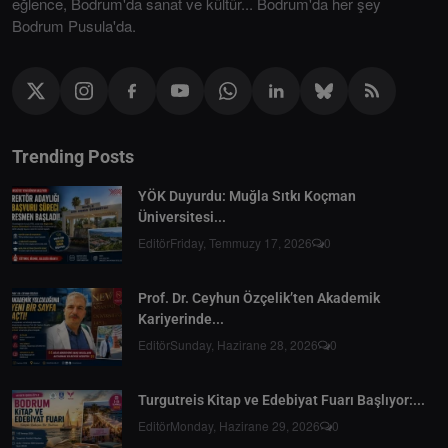
eğlence, Bodrum'da sanat ve kültür... Bodrum'da her şey
Bodrum Pusula'da.
Trending Posts
YÖK Duyurdu: Muğla Sıtkı Koçman
Üniversitesi...
Editör
Friday, Temmuzy 17, 2026
0
Prof. Dr. Ceyhun Özçelik’ten Akademik
Kariyerinde...
Editör
Sunday, Hazirane 28, 2026
0
Turgutreis Kitap ve Edebiyat Fuarı Başlıyor:...
Editör
Monday, Hazirane 29, 2026
0