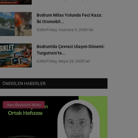
Bodrum Milas Yolunda Feci Kaza:
İki Otomobil...
Editör
Friday, Hazirane 5, 2026
0
Bodrum’da Çevreci Ulaşım Dönemi:
Turgutreis’te...
Editör
Friday, Mayıs 29, 2026
0
ÖNERILEN HABERLER
Hacı Beytullah Mutlu