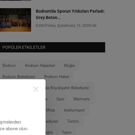
Bodrum’da Sporun Yıldızları Parladı:
Grey Beton...
Editör
Friday, Şubatruary 13, 2026
0
POPÜLER ETKILETLER
Bodrum
Bodrum Haberleri
Muğla
Bodrum Belediyesi
Bodrum Haber
Muğla Haberleri
Muğla Büyükşehir Belediyesi
Ahmet Aras
Menteşe
Spor
Marmaris
Menteşe Belediyesi
Milas
bodrumspor
Eğitim
Marmaris Belediyesi
Turizm
lişmelerden
ize abone olun.
Tamer Mandalinci
Sağlık
Tarım