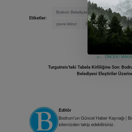
Bodrum Belediyesi
Dünya Çevre Günü
Etiketler:
çevre bilinci
Bodrum Şenlik
geri d
ÖNCEKI MAKA
Turgutreis’teki Tabela Kirliliğine Son: Bod
Belediyesi Eleştiriler Üzerine
Editör
Bodrum'un Güncel Haber Kaynağı | Bod
sitemizden takip edebilirsiniz.