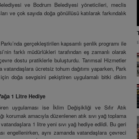
elediyesi ve Bodrum Belediyesi yöneticileri, meclis
şları ve çok sayıda doğa gönüllüsü katılarak farkındalık
arkı’nda gerçekleştirilen kapsamlı şenlik programı ile
E
’nin farklı müdürlükleri tarafından eş zamanlı olarak
evre dostu pratiklerle buluşturdu. Tarımsal Hizmetler
a vatandaşlara ücretsiz tohum dağıtımı yaparken, Park
çin doğa sevgisini pekiştiren uygulamalı bitki dikim
Yağa 1 Litre Hediye
en uygulaması ise İklim Değişikliği ve Sıfır Atık
ağı korumak amacıyla düzenlenen atık sıvı yağ toplama
m vatandaşlara 1 litre yeni sıvı yağ hediye edildi. Bu geri
sı engellenirken, aynı zamanda vatandaşlara çevreci