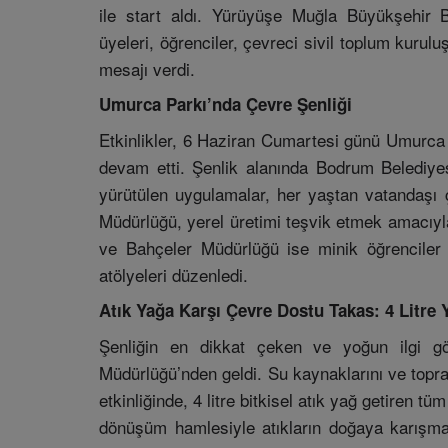
ile start aldı. Yürüyüşe Muğla Büyükşehir B
üyeleri, öğrenciler, çevreci sivil toplum kurulu
mesajı verdi.
Umurca Parkı’nda Çevre Şenliği
Etkinlikler, 6 Haziran Cumartesi günü Umurca P
devam etti. Şenlik alanında Bodrum Belediyesi
yürütülen uygulamalar, her yaştan vatandaşı ç
Müdürlüğü, yerel üretimi teşvik etmek amacıyl
ve Bahçeler Müdürlüğü ise minik öğrenciler i
atölyeleri düzenledi.
Atık Yağa Karşı Çevre Dostu Takas: 4 Litre 
Şenliğin en dikkat çeken ve yoğun ilgi gör
Müdürlüğü’nden geldi. Su kaynaklarını ve topr
etkinliğinde, 4 litre bitkisel atık yağ getiren tü
dönüşüm hamlesiyle atıkların doğaya karışma