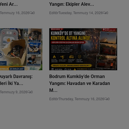
Yeni Ar...
Yangın: Ekipler Alev...
 Temmuzy 16, 2026
0
Editör
Tuesday, Temmuzy 14, 2026
0
uyarlı Davranış:
Bodrum Kumköy’de Orman
eri İki Ya...
Yangını: Havadan ve Karadan
M...
 Temmuzy 9, 2026
0
Editör
Thursday, Temmuzy 16, 2026
0