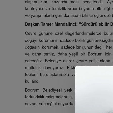
alışkanlıklar kazandırılması hedeflendi. Ay
konteyner ve temizlik aracı boyama etkinliği 
ve yarışmalarla geri dönüşüm bilinci eğlenceli bi
Başkan Tamer Mandalinci: "Sürdürülebilir Bi
Çevre gününe özel değerlendirmelerde bul
doğayı korumanın sadece belirli günlere sığdı
doğasını korumak, sadece bir günün değil, her 
ve daha temiz, daha yeşil bir Bodrum için 
edeceğiz. Belediye olarak çevre politikalarım
mutluluk duyuyoruz. Etkinliklerimize katıla
toplum kuruluşlarımıza ve özverili çevre gön
kullandı.
Bodrum Belediyesi yetkilileri, sıfır atık vi
farkındalık çalışmalarının, periyodik çevre eğit
devam edeceğini duyurdu.