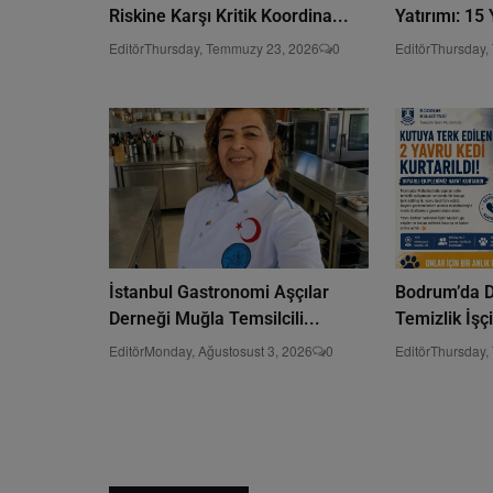
Riskine Karşı Kritik Koordina...
Yatırımı: 15 
Editör
Thursday, Temmuzy 23, 2026
0
Editör
Thursday,
İstanbul Gastronomi Aşçılar
Bodrum’da D
Derneği Muğla Temsilcili...
Temizlik İşçil
Editör
Monday, Ağustosust 3, 2026
0
Editör
Thursday,