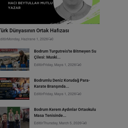
Türk Dünyasının Ortak Hafızası
ditör
Monday, Hazirane 1, 2026
0
Bodrum Turgutreis'te Bitmeyen Su
Çilesi: Muski...
Editör
Friday, Mayıs 1, 2026
0
Bodrumlu Deniz Korudağ Para-
Karate Branşında...
Editör
Friday, Mayıs 1, 2026
0
Bodrum Kerem Aydınlar Ortaokulu
Masa Tenisinde...
Editör
Thursday, March 5, 2026
0