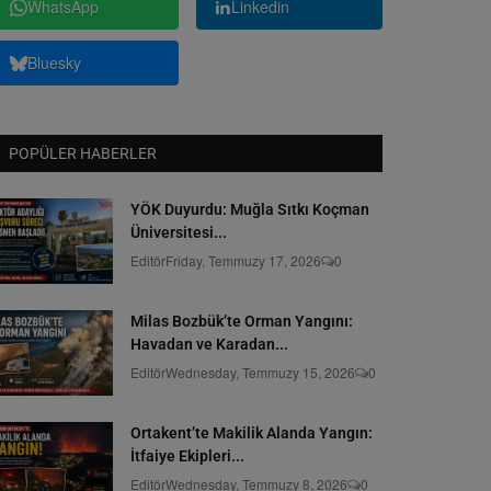
WhatsApp
Linkedin
Bluesky
POPÜLER HABERLER
YÖK Duyurdu: Muğla Sıtkı Koçman
Üniversitesi...
Editör
Friday, Temmuzy 17, 2026
0
Milas Bozbük’te Orman Yangını:
Havadan ve Karadan...
Editör
Wednesday, Temmuzy 15, 2026
0
Ortakent’te Makilik Alanda Yangın:
İtfaiye Ekipleri...
Editör
Wednesday, Temmuzy 8, 2026
0