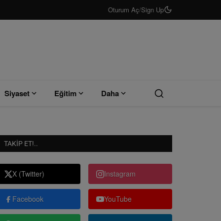
Oturum Aç
/
Sign Up
Siyaset
Eğitim
Daha
TAKIP ET!..
X (Twitter)
Instagram
Facebook
YouTube