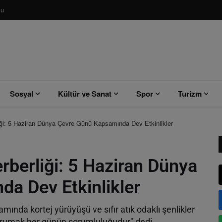
su
Sosyal
Kültür ve Sanat
Spor
Turizm
ği: 5 Haziran Dünya Çevre Günü Kapsamında Dev Etkinlikler
berliği: 5 Haziran Dünya
a Dev Etkinlikler
nda kortej yürüyüşü ve sıfır atık odaklı şenlikler
orumak her günün sorumluluğudur" dedi.