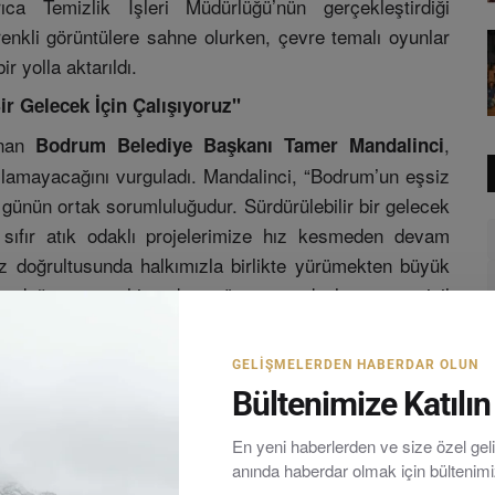
rıca Temizlik İşleri Müdürlüğü’nün gerçekleştirdiği
renkli görüntülere sahne olurken, çevre temalı oyunlar
r yolla aktarıldı.
r Gelecek İçin Çalışıyoruz"
unan
,
Bodrum Belediye Başkanı Tamer Mandalinci
rılamayacağını vurguladı. Mandalinci, “Bodrum’un eşsiz
günün ortak sorumluluğudur. Sürdürülebilir bir gelecek
sıfır atık odaklı projelerimize hız kesmeden devam
ız doğrultusunda halkımızla birlikte yürümekten büyük
rak doğamıza sahip çıkan tüm vatandaşlarımıza, sivil
üllülerimize yürekten teşekkür ediyorum” ifadelerini
GELIŞMELERDEN HABERDAR OLUN
zyonu ve iklim değişikliği ile mücadele kapsamındaki
Bültenimize Katılın
imleri ve saha projeleri ile yıl boyunca kesintisiz olarak
En yeni haberlerden ve size özel ge
anında haberdar olmak için bültenim