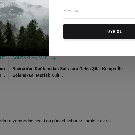
Tamer Mandalinci
Sıfır Atık
İklim Değişikliği
önüşüm
Doğayı Koru
Bodrum Haberleri
ÜYE OL
LE
SONRAKI MAKALE
rum
Bodrum’un Dağlarından Sofralara Gelen Şifa: Kenger İle
...
Geleneksel Mutfak Kült...
rum yarımadasındaki en güncel haberleri tarafsız olarak