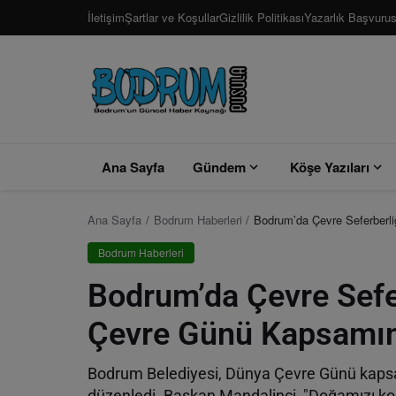
İletişim
Şartlar ve Koşullar
Gizlilik Politikası
Yazarlık Başvuru
Ana Sayfa
Gündem
Köşe Yazıları
Ana Sayfa
Bodrum Haberleri
Bodrum’da Çevre Seferberli
Bodrum Haberleri
Bodrum’da Çevre Sefer
Çevre Günü Kapsamınd
Bodrum Belediyesi, Dünya Çevre Günü kapsamı
düzenledi. Başkan Mandalinci, "Doğamızı k