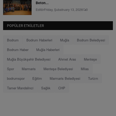
Beton...
Editör
Friday, Şubatruary 13, 2026
0
POPÜLER ETKILETLER
Bodrum
Bodrum Haberleri
Muğla
Bodrum Belediyesi
Bodrum Haber
Muğla Haberleri
Muğla Büyükşehir Belediyesi
Ahmet Aras
Menteşe
Spor
Marmaris
Menteşe Belediyesi
Milas
bodrumspor
Eğitim
Marmaris Belediyesi
Turizm
Tamer Mandalinci
Sağlık
CHP