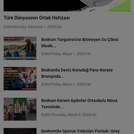
Türk Dünyasının Ortak Hafızası
Editör
Monday, Hazirane 1, 2026
0
Bodrum Turgutreis'te Bitmeyen Su Çilesi:
Muski...
Editör
Friday, Mayıs 1, 2026
0
Bodrumlu Deniz Korudağ Para-Karate
Branşında...
Editör
Friday, Mayıs 1, 2026
0
Bodrum Kerem Aydınlar Ortaokulu Masa
Tenisinde...
Editör
Thursday, March 5, 2026
0
Bodrum’da Sporun Yıldızları Parladı: Grey