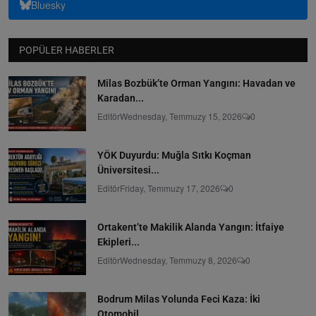
Bluesky
POPÜLER HABERLER
Milas Bozbük’te Orman Yangını: Havadan ve
Karadan...
Editör
Wednesday, Temmuzy 15, 2026
0
YÖK Duyurdu: Muğla Sıtkı Koçman
Üniversitesi...
Editör
Friday, Temmuzy 17, 2026
0
Ortakent’te Makilik Alanda Yangın: İtfaiye
Ekipleri...
Editör
Wednesday, Temmuzy 8, 2026
0
Bodrum Milas Yolunda Feci Kaza: İki
Otomobil...