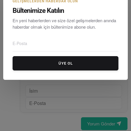
GELIŞMELERDEN HABERDAR OLUN
Muğla Büyükşehir Belediyesi Spor Kulübü’nden Satranç...
Bültenimize Katılın
Editör
Sunday, Temmuzy 26, 2026
0
En yeni haberlerden ve size özel gelişmelerden anında
haberdar olmak için bültenimize abone olun.
YORUMLAR (
0
)
ÜYE OL
Yorum Gönder