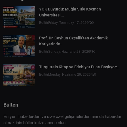
YÖK Duyurdu: Muğla Sıtkı Koçman
Üniversitesi...
Editör
Friday, Temmuzy 17, 2026
0
Prof. Dr. Ceyhun Özçelik’ten Akademik
Kariyerinde...
Editör
Sunday, Hazirane 28, 2026
0
Turgutreis Kitap ve Edebiyat Fuarı Başlıyor:...
Editör
Monday, Hazirane 29, 2026
0
Bülten
En yeni haberlerden ve size özel gelişmelerden anında haberdar
olmak için bültenimize abone olun.