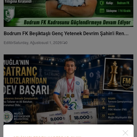
Bodrum FK Beşiktaşlı Genç Yetenek Devrim Şahin'i Ren...
Editör
Saturday, Ağustosust 1, 2026
0