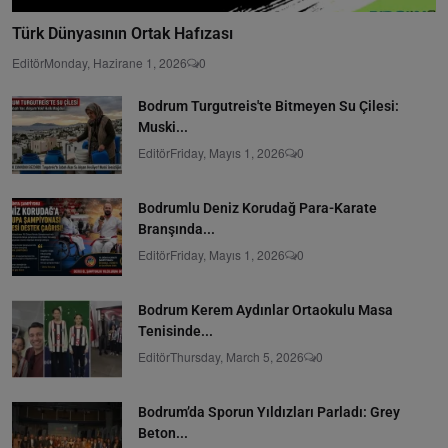
Türk Dünyasının Ortak Hafızası
Editör
Monday, Hazirane 1, 2026
0
Bodrum Turgutreis'te Bitmeyen Su Çilesi:
Muski...
Editör
Friday, Mayıs 1, 2026
0
Bodrumlu Deniz Korudağ Para-Karate
Branşında...
Editör
Friday, Mayıs 1, 2026
0
Bodrum Kerem Aydınlar Ortaokulu Masa
Tenisinde...
Editör
Thursday, March 5, 2026
0
Bodrum’da Sporun Yıldızları Parladı: Grey
Beton...