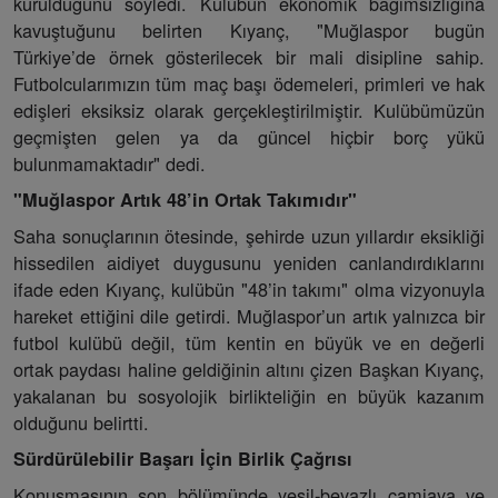
kurulduğunu söyledi. Kulübün ekonomik bağımsızlığına
kavuştuğunu belirten Kıyanç, "Muğlaspor bugün
Türkiye’de örnek gösterilecek bir mali disipline sahip.
Futbolcularımızın tüm maç başı ödemeleri, primleri ve hak
edişleri eksiksiz olarak gerçekleştirilmiştir. Kulübümüzün
geçmişten gelen ya da güncel hiçbir borç yükü
bulunmamaktadır" dedi.
"Muğlaspor Artık 48’in Ortak Takımıdır"
Saha sonuçlarının ötesinde, şehirde uzun yıllardır eksikliği
hissedilen aidiyet duygusunu yeniden canlandırdıklarını
ifade eden Kıyanç, kulübün "48’in takımı" olma vizyonuyla
hareket ettiğini dile getirdi. Muğlaspor’un artık yalnızca bir
futbol kulübü değil, tüm kentin en büyük ve en değerli
ortak paydası haline geldiğinin altını çizen Başkan Kıyanç,
yakalanan bu sosyolojik birlikteliğin en büyük kazanım
olduğunu belirtti.
Sürdürülebilir Başarı İçin Birlik Çağrısı
Konuşmasının son bölümünde yeşil-beyazlı camiaya ve