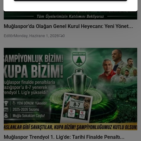
Muğlaspor’da Olağan Genel Kurul Heyecanı: Yeni Yönet...
Editör
Monday, Hazirane 1, 2026
0
Muğlaspor Trendyol 1. Lig'de: Tarihi Finalde Penaltı...