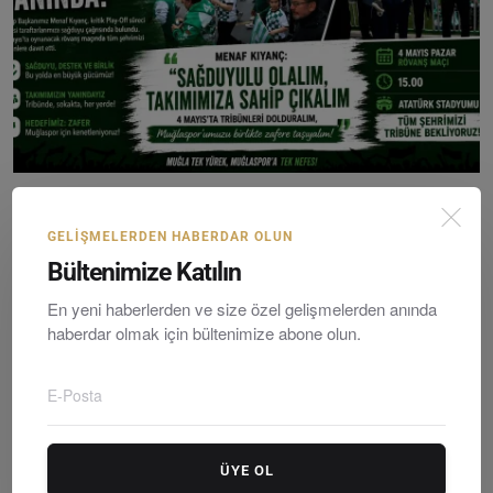
Muğlaspor Başkanı Menaf Kıyanç’tan Birlik Çağrısı: P...
Editör
Friday, Mayıs 1, 2026
0
GELIŞMELERDEN HABERDAR OLUN
Bültenimize Katılın
En yeni haberlerden ve size özel gelişmelerden anında
haberdar olmak için bültenimize abone olun.
ÜYE OL