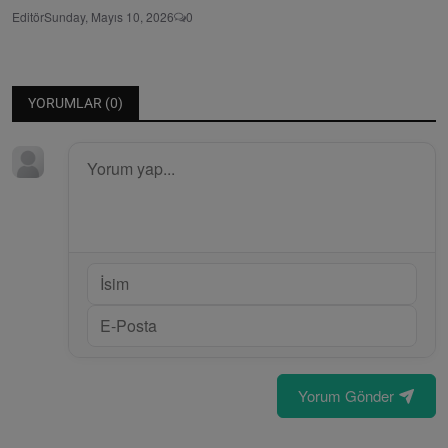
Editör
Sunday, Mayıs 10, 2026
0
YORUMLAR (
0
)
Yorum Gönder