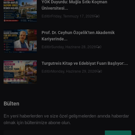
YÖK Duyurdu: Muğla Sıtkı Koçman
Üniversitesi...
Editör
Friday, Temmuzy 17, 2026
0
Prof. Dr. Ceyhun Özçelik’ten Akademik
Kariyerinde...
Editör
Sunday, Hazirane 28, 2026
0
Turgutreis Kitap ve Edebiyat Fuarı Başlıyor:...
Editör
Monday, Hazirane 29, 2026
0
Bülten
En yeni haberlerden ve size özel gelişmelerden anında haberdar
olmak için bültenimize abone olun.