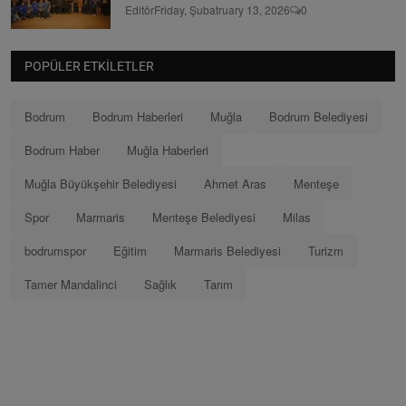
Editör
Friday, Şubatruary 13, 2026
0
POPÜLER ETKILETLER
Bodrum
Bodrum Haberleri
Muğla
Bodrum Belediyesi
Bodrum Haber
Muğla Haberleri
Muğla Büyükşehir Belediyesi
Ahmet Aras
Menteşe
Spor
Marmaris
Menteşe Belediyesi
Milas
bodrumspor
Eğitim
Marmaris Belediyesi
Turizm
Tamer Mandalinci
Sağlık
Tarım