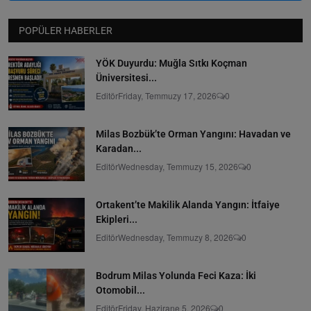
POPÜLER HABERLER
YÖK Duyurdu: Muğla Sıtkı Koçman
Üniversitesi...
Editör
Friday, Temmuzy 17, 2026
0
Milas Bozbük’te Orman Yangını: Havadan ve
Karadan...
Editör
Wednesday, Temmuzy 15, 2026
0
Ortakent’te Makilik Alanda Yangın: İtfaiye
Ekipleri...
Editör
Wednesday, Temmuzy 8, 2026
0
Bodrum Milas Yolunda Feci Kaza: İki
Otomobil...
Editör
Friday, Hazirane 5, 2026
0