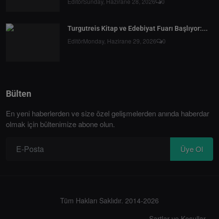
Editör
Sunday, Hazirane 28, 2026
0
Turgutreis Kitap ve Edebiyat Fuarı Başlıyor:...
Editör
Monday, Hazirane 29, 2026
0
Bülten
En yeni haberlerden ve size özel gelişmelerden anında haberdar
olmak için bültenimize abone olun.
Üye Ol
Tüm Hakları Saklıdır. 2014-2026
Şartlar ve Koşullar