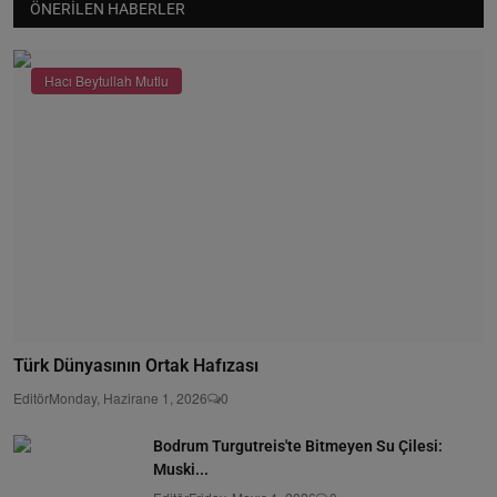
ÖNERILEN HABERLER
Hacı Beytullah Mutlu
Türk Dünyasının Ortak Hafızası
Editör
Monday, Hazirane 1, 2026
0
Bodrum Turgutreis'te Bitmeyen Su Çilesi:
Muski...