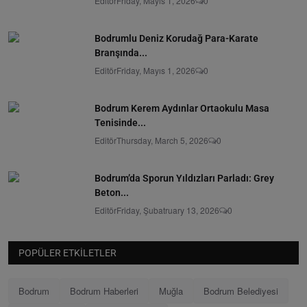
Editör
Friday, Mayıs 1, 2026
0
Bodrumlu Deniz Korudağ Para-Karate
Branşında...
Editör
Friday, Mayıs 1, 2026
0
Bodrum Kerem Aydınlar Ortaokulu Masa
Tenisinde...
Editör
Thursday, March 5, 2026
0
Bodrum’da Sporun Yıldızları Parladı: Grey
Beton...
Editör
Friday, Şubatruary 13, 2026
0
POPÜLER ETKILETLER
Bodrum
Bodrum Haberleri
Muğla
Bodrum Belediyesi