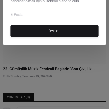
haberdar olmak için bültenimize abone olun.
ÜYE OL
23. Gümüşlük Müzik Festivali Başladı: “Son Çivi, İlk...
Editör
Sunday, Temmuzy 19, 2026
0
YORUMLAR (
0
)