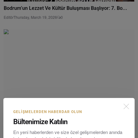
Bodrum’un Lezzet Ve Kültür Buluşması Başlıyor: 7. Bo...
Editör
Thursday, March 19, 2026
0
GELIŞMELERDEN HABERDAR OLUN
22. Gümüşlük Müzik Festivali Genç Kemancılar ve Usta...
Bültenimize Katılın
Editör
Friday, Eylültember 5, 2025
0
En yeni haberlerden ve size özel gelişmelerden anında