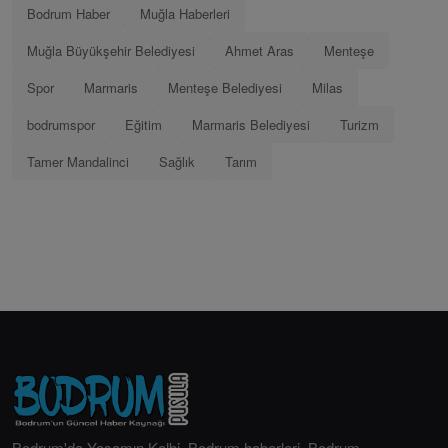
Bodrum Haber
Muğla Haberleri
Muğla Büyükşehir Belediyesi
Ahmet Aras
Menteşe
Spor
Marmaris
Menteşe Belediyesi
Milas
bodrumspor
Eğitim
Marmaris Belediyesi
Turizm
Tamer Mandalinci
Sağlık
Tarım
Bodrum'da Yaşamın Kalbi. Bodrum haberleri, Bodrum