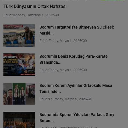
Türk Dünyasının Ortak Hafızası
Editör
Monday, Hazirane 1, 2026
0
Bodrum Turgutreis'te Bitmeyen Su Çilesi:
Muski...
Editör
Friday, Mayıs 1, 2026
0
Bodrumlu Deniz Korudağ Para-Karate
Branşında...
Editör
Friday, Mayıs 1, 2026
0
Bodrum Kerem Aydınlar Ortaokulu Masa
Tenisinde...
Editör
Thursday, March 5, 2026
0
Bodrum’da Sporun Yıldızları Parladı: Grey
Beton...
Editör
Friday, Şubatruary 13, 2026
0