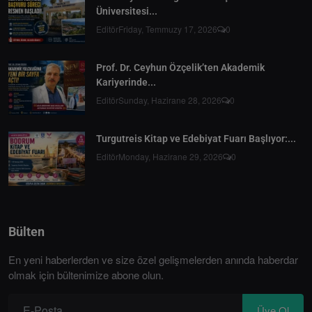
Üniversitesi...
Editör
Friday, Temmuzy 17, 2026
0
Prof. Dr. Ceyhun Özçelik’ten Akademik
Kariyerinde...
Editör
Sunday, Hazirane 28, 2026
0
Turgutreis Kitap ve Edebiyat Fuarı Başlıyor:...
Editör
Monday, Hazirane 29, 2026
0
Bülten
En yeni haberlerden ve size özel gelişmelerden anında haberdar
olmak için bültenimize abone olun.
Üye Ol