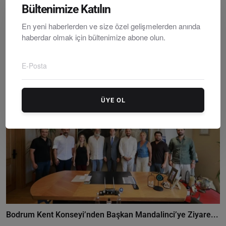
Bültenimize Katılın
En yeni haberlerden ve size özel gelişmelerden anında
haberdar olmak için bültenimize abone olun.
Bodrum Belediyesi Gençlik Tarım Kampı’nın İkinci Dön...
Editör
Monday, Temmuzy 27, 2026
0
ÜYE OL
Bodrum Kent Konseyi’nden Başkan Mandalinci’ye Ziyare...