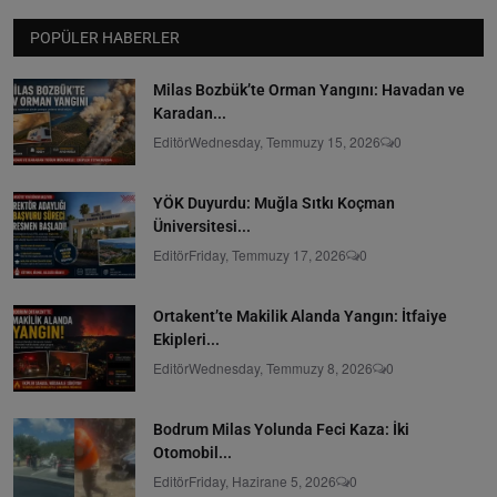
POPÜLER HABERLER
Milas Bozbük’te Orman Yangını: Havadan ve
Karadan...
Editör
Wednesday, Temmuzy 15, 2026
0
YÖK Duyurdu: Muğla Sıtkı Koçman
Üniversitesi...
Editör
Friday, Temmuzy 17, 2026
0
Ortakent’te Makilik Alanda Yangın: İtfaiye
Ekipleri...
Editör
Wednesday, Temmuzy 8, 2026
0
Bodrum Milas Yolunda Feci Kaza: İki
Otomobil...
Editör
Friday, Hazirane 5, 2026
0