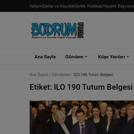
İletişim
Şartlar ve Koşullar
Gizlilik Politikası
Yazarlık Başvuru
Ana Sayfa
Gündem
Köşe Yazıları
Ana Sayfa
Gönderiler
ILO 190 Tutum Belgesi
Etiket: ILO 190 Tutum Belgesi