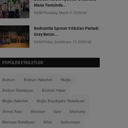
Masa Tenisinde...
Editör
Thursday, March 5, 2026
0
Bodrum’da Sporun Yıldızları Parladı:
Grey Beton...
Editör
Friday, Şubatruary 13, 2026
0
POPÜLER ETKILETLER
Bodrum
Bodrum Haberleri
Muğla
Bodrum Belediyesi
Bodrum Haber
Muğla Haberleri
Muğla Büyükşehir Belediyesi
Ahmet Aras
Menteşe
Spor
Marmaris
Menteşe Belediyesi
Milas
bodrumspor