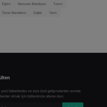
Eğitim
Marmaris Belediyesi
Turizm
Tamer Mandalinci
Sağlık
Tarım
ülten
 yeni haberlerden ve size özel gelişmelerden anında
berdar olmak için bültenimize abone olun.