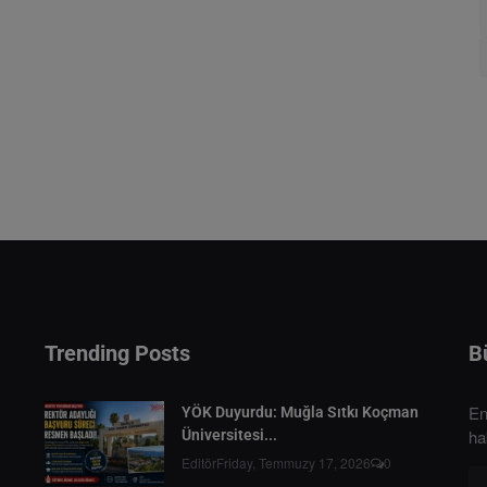
Trending Posts
B
En
YÖK Duyurdu: Muğla Sıtkı Koçman
ha
Üniversitesi...
Editör
Friday, Temmuzy 17, 2026
0