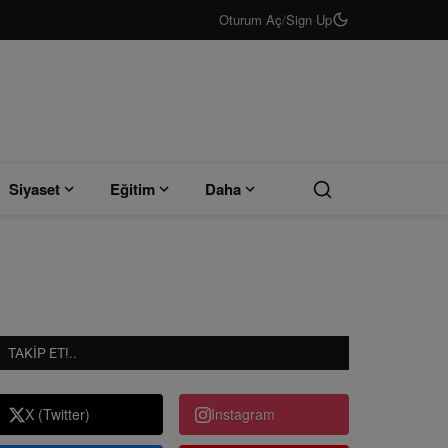
Oturum Aç
/
Sign Up
Siyaset
Eğitim
Daha
TAKIP ET!..
X (Twitter)
Instagram