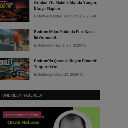
Ortakent’te Makilik Alanda Yangın:
İtfaiye Ekipleri...
Editör
Wednesday, Temmuzy 8, 2026
0
Bodrum Milas Yolunda Feci Kaza:
İki Otomobil...
Editör
Friday, Hazirane 5, 2026
0
Bodrum’da Çevreci Ulaşım Dönemi:
Turgutreis’te...
Editör
Friday, Mayıs 29, 2026
0
ÖNERILEN HABERLER
Hacı Beytullah Mutlu