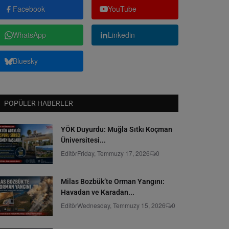
Facebook
YouTube
WhatsApp
Linkedin
Bluesky
POPÜLER HABERLER
YÖK Duyurdu: Muğla Sıtkı Koçman
Üniversitesi...
Editör
Friday, Temmuzy 17, 2026
0
Milas Bozbük’te Orman Yangını:
Havadan ve Karadan...
Editör
Wednesday, Temmuzy 15, 2026
0