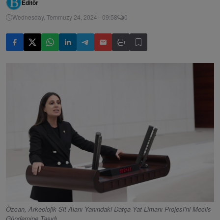
Editör
Wednesday, Temmuzy 24, 2024 - 09:58
0
Özcan, Arkeolojik Sit Alanı Yanındaki Datça Yat Limanı Projesi’ni Meclis
Gündemine Taşıdı