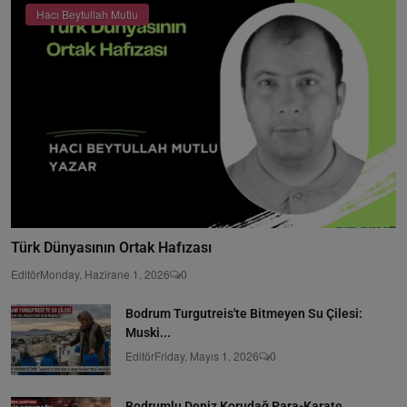
Hacı Beytullah Mutlu
Türk Dünyasının Ortak Hafızası
Editör
Monday, Hazirane 1, 2026
0
Bodrum Turgutreis'te Bitmeyen Su Çilesi:
Muski...
Editör
Friday, Mayıs 1, 2026
0
Bodrumlu Deniz Korudağ Para-Karate