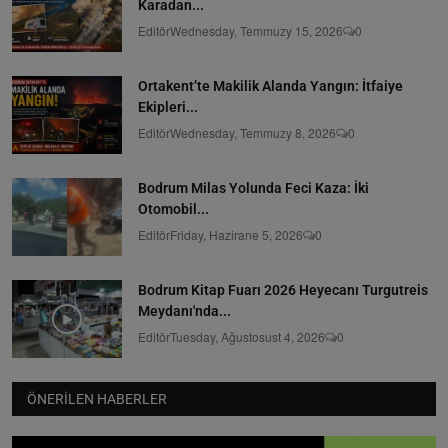
Karadan...
Editör
Wednesday, Temmuzy 15, 2026
0
Ortakent’te Makilik Alanda Yangın: İtfaiye
Ekipleri...
Editör
Wednesday, Temmuzy 8, 2026
0
Bodrum Milas Yolunda Feci Kaza: İki
Otomobil...
Editör
Friday, Hazirane 5, 2026
0
Bodrum Kitap Fuarı 2026 Heyecanı Turgutreis
Meydanı'nda...
Editör
Tuesday, Ağustosust 4, 2026
0
ÖNERILEN HABERLER