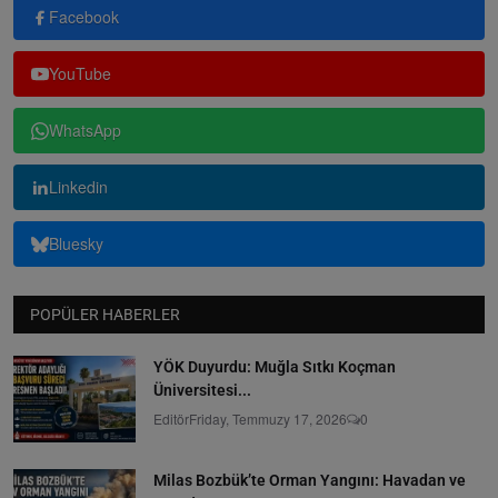
Facebook
YouTube
WhatsApp
Linkedin
Bluesky
POPÜLER HABERLER
YÖK Duyurdu: Muğla Sıtkı Koçman
Üniversitesi...
Editör
Friday, Temmuzy 17, 2026
0
Milas Bozbük’te Orman Yangını: Havadan ve