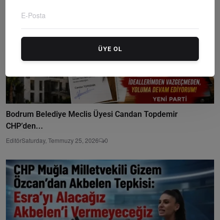
ÜYE OL
Bodrum Belediye Meclis Üyesi Candan Topdemir
CHP’den...
Editör
Saturday, Temmuzy 25, 2026
0