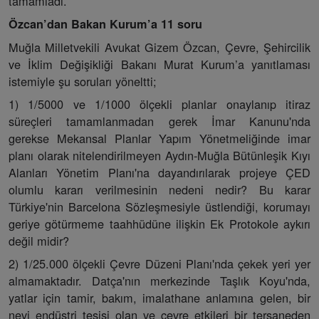
tamamladı.
Özcan’dan Bakan Kurum’a 11 soru
Muğla Milletvekili Avukat Gizem Özcan, Çevre, Şehircilik
ve İklim Değişikliği Bakanı Murat Kurum’a yanıtlaması
istemiyle şu soruları yöneltti;
1) 1/5000 ve 1/1000 ölçekli planlar onaylanıp itiraz
süreçleri tamamlanmadan gerek İmar Kanunu'nda
gerekse Mekansal Planlar Yapım Yönetmeliğinde imar
planı olarak nitelendirilmeyen Aydın-Muğla Bütünleşik Kıyı
Alanları Yönetim Planı'na dayandırılarak projeye ÇED
olumlu kararı verilmesinin nedeni nedir? Bu karar
Türkiye'nin Barcelona Sözleşmesiyle üstlendiği, korumayı
geriye götürmeme taahhüdüne ilişkin Ek Protokole aykırı
değil midir?
2) 1/25.000 ölçekli Çevre Düzeni Planı'nda çekek yeri yer
almamaktadır. Datça'nın merkezinde Taşlık Koyu'nda,
yatlar için tamir, bakım, imalathane anlamına gelen, bir
nevi endüstri tesisi olan ve çevre etkileri bir tersaneden