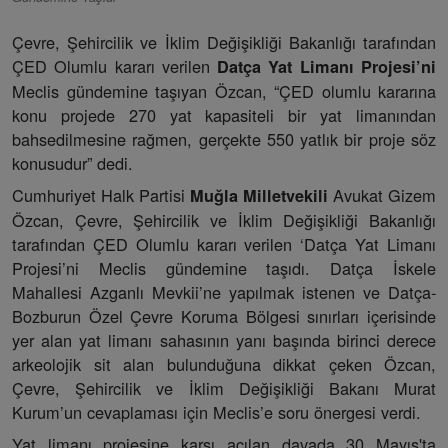
Çevre, Şehircilik ve İklim Değişikliği Bakanlığı tarafından
ÇED Olumlu kararı verilen
Datça Yat Limanı Projesi’ni
Meclis gündemine taşıyan Özcan, “ÇED olumlu kararına
konu projede 270 yat kapasiteli bir yat limanından
bahsedilmesine rağmen, gerçekte 550 yatlık bir proje söz
konusudur” dedi.
Cumhuriyet Halk Partisi
Avukat Gizem
Muğla Milletvekili
Özcan, Çevre, Şehircilik ve İklim Değişikliği Bakanlığı
tarafından ÇED Olumlu kararı verilen ‘Datça Yat Limanı
Projesi’ni Meclis gündemine taşıdı. Datça İskele
Mahallesi Azganlı Mevkii’ne yapılmak istenen ve Datça-
Bozburun Özel Çevre Koruma Bölgesi sınırları içerisinde
yer alan yat limanı sahasının yanı başında birinci derece
arkeolojik sit alan bulunduğuna dikkat çeken Özcan,
Çevre, Şehircilik ve İklim Değişikliği Bakanı Murat
Kurum’un cevaplaması için Meclis’e soru önergesi verdi.
Yat limanı projesine karşı açılan davada 30 Mayıs'ta