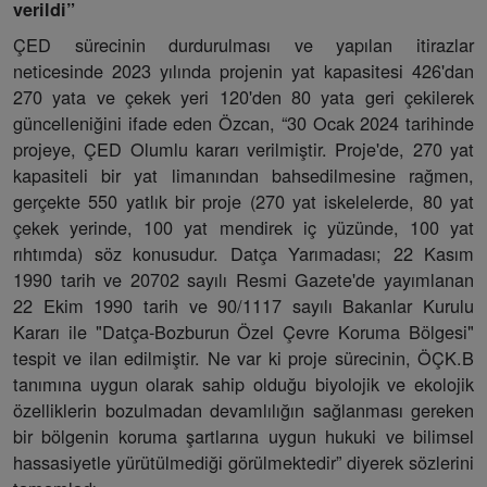
verildi”
ÇED sürecinin durdurulması ve yapılan itirazlar
neticesinde 2023 yılında projenin yat kapasitesi 426'dan
270 yata ve çekek yeri 120'den 80 yata geri çekilerek
güncelleniğini ifade eden Özcan, “30 Ocak 2024 tarihinde
projeye, ÇED Olumlu kararı verilmiştir. Proje'de, 270 yat
kapasiteli bir yat limanından bahsedilmesine rağmen,
gerçekte 550 yatlık bir proje (270 yat iskelelerde, 80 yat
çekek yerinde, 100 yat mendirek iç yüzünde, 100 yat
rıhtımda) söz konusudur. Datça Yarımadası; 22 Kasım
1990 tarih ve 20702 sayılı Resmi Gazete'de yayımlanan
22 Ekim 1990 tarih ve 90/1117 sayılı Bakanlar Kurulu
Kararı ile "Datça-Bozburun Özel Çevre Koruma Bölgesi"
tespit ve ilan edilmiştir. Ne var ki proje sürecinin, ÖÇK.B
tanımına uygun olarak sahip olduğu biyolojik ve ekolojik
özelliklerin bozulmadan devamlılığın sağlanması gereken
bir bölgenin koruma şartlarına uygun hukuki ve bilimsel
hassasiyetle yürütülmediği görülmektedir” diyerek sözlerini