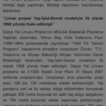
bilirkişi keşfi yapılmıştı. Bilirkişi raporunun hazırlanması
bekleniyor.
“Liman projesi Yap-İşlet-Devret modeliyle ilk olarak
1998 yılında ihale edilmişti”
Datça Yat Limanı Projesi’nin MÜLGA Başkanlık Planlama
Teşkilatı tarafından “Altıncı Beş Yıllık Kalkınma Planı
(1990-1994) çerçevesinde yayınlanan “1990 Yılı Yatırım
Programı” kapsamına alındığını vurgulayan Özcan, “T.C.
Ulaştırma ve Altyapı Bakanlığı Altyapı Yatırımları Genel
Müdürlüğü tarafından, Yap-İşlet-Devret modeliyle ilk
olarak 1998 yılında ihale edilmiştir. Datça Yat Limanı
projesine ait 1/1000 ölçekli İmar Planı 31 Mayıs 2007
tarihinde onaylanmıştır. Onaylanan imar planında, proje
alanı 126 bin 154 metrekare olarak belirlenmiştir. Yat
yanaşma yeri ve bu sahayı dalga etkilerinden koruyacak
yaklaşık 555 metre boyunda bir adet taş dolgu dalgakıran
ve 700 metre boyunda iskele yapılması planlanmıştır.
Limanın yat bağlama kapasitesi farklı boylarda 270 adet