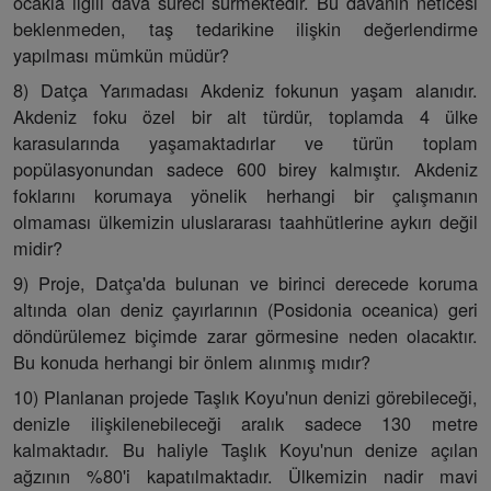
ocakla ilgili dava süreci sürmektedir. Bu davanın neticesi
beklenmeden, taş tedarikine ilişkin değerlendirme
yapılması mümkün müdür?
8) Datça Yarımadası Akdeniz fokunun yaşam alanıdır.
Akdeniz foku özel bir alt türdür, toplamda 4 ülke
karasularında yaşamaktadırlar ve türün toplam
popülasyonundan sadece 600 birey kalmıştır. Akdeniz
foklarını korumaya yönelik herhangi bir çalışmanın
olmaması ülkemizin uluslararası taahhütlerine aykırı değil
midir?
9) Proje, Datça'da bulunan ve birinci derecede koruma
altında olan deniz çayırlarının (Posidonia oceanica) geri
döndürülemez biçimde zarar görmesine neden olacaktır.
Bu konuda herhangi bir önlem alınmış mıdır?
10) Planlanan projede Taşlık Koyu'nun denizi görebileceği,
denizle ilişkilenebileceği aralık sadece 130 metre
kalmaktadır. Bu haliyle Taşlık Koyu'nun denize açılan
ağzının %80'i kapatılmaktadır. Ülkemizin nadir mavi