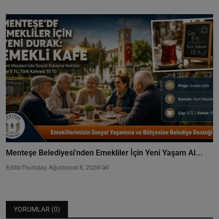
Menteşe Belediyesi'nden Emekliler İçin Yeni Yaşam Al...
Editör
Thursday, Ağustosust 6, 2026
0
YORUMLAR (
0
)