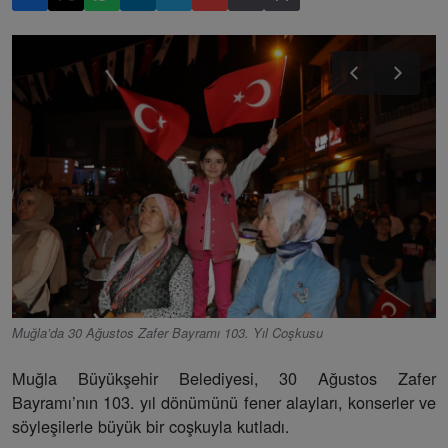
Muğla’da 30 Ağustos Zafer Bayramı 103. Yıl Coşkusu
Muğla Büyükşehir Belediyesi, 30 Ağustos Zafer
Bayramı’nın 103. yıl dönümünü fener alayları, konserler ve
söyleşilerle büyük bir coşkuyla kutladı.