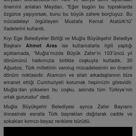
önemini anlatan Meydan, “Eğer bugün bu topraklarda
özgürce yaşıyorsak, bunu bu büyük zafere borçluyuz. Bu
mücadeleyi örgütleyen Mustafa Kemal Atatürk’tü”
ifadelerini kullandı.
Kıyı Ege Belediyeler Birliği ve Muğla Büyükşehir Belediye
Başkanı
ise kutlamalarla ilgili yaptığı
Ahmet Aras
açıklamada, “Muğla’mızda Büyük Zafer’in 103’üncü yıl
dönümünü halkımızla birlikte coşkuyla kutladık. 30
Ağustos, Türk milletinin varoluş mücadelesinin en önemli
dönüm noktasıdır. Atamızın ve silah arkadaşlarının bize
emanet ettiği Cumhuriyeti korumak hepimizin görevidir.
Muğla’dan yükselen bu coşku, aslında tüm Türkiye’nin
ortak gururudur” dedi.
Muğla Büyükşehir Belediyesi ayrıca Zafer Bayramı
öncesinde esnafa Türk bayrakları dağıtarak cadde ve
sokakları kırmızı-beyaz renklere bürüdü.