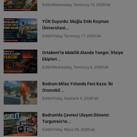
Editör
Wednesday, Temmuzy 15, 2026
0
YÖK Duyurdu: Muğla Sıtkı Koçman
Üniversitesi...
Editör
Friday, Temmuzy 17, 2026
0
Ortakent’te Makilik Alanda Yangın: İtfaiye
Ekipleri...
Editör
Wednesday, Temmuzy 8, 2026
0
Bodrum Milas Yolunda Feci Kaza: İki
Otomobil...
Editör
Friday, Hazirane 5, 2026
0
Bodrum’da Çevreci Ulaşım Dönemi:
Turgutreis’te...
Editör
Friday, Mayıs 29, 2026
0