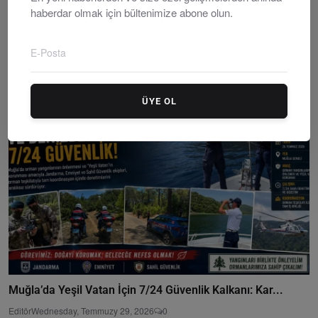
haberdar olmak için bültenimize abone olun.
Menteşe’de Korkunç Yangın: 77 Yaşındaki Fedai Küçükd...
Editör
Thursday, Temmuzy 23, 2026
0
ÜYE OL
Muğla’da Yeşil Vatan İçin 7/24 Güvenlik Kalkanı: Kar...
Editör
Wednesday, Temmuzy 29, 2026
0