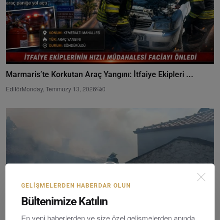
Marmaris’te Korkutan Araç Yangını: İtfaiye Ekipleri ...
Editör
Monday, Temmuzy 13, 2026
0
GELIŞMELERDEN HABERDAR OLUN
Bültenimize Katılın
En yeni haberlerden ve size özel gelişmelerden anında