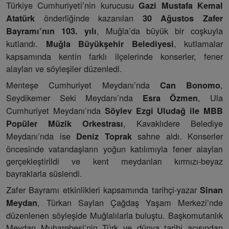
Türkiye Cumhuriyeti’nin kurucusu
Gazi Mustafa Kemal
önderliğinde kazanılan
Atatürk
30 Ağustos Zafer
, Muğla’da büyük bir coşkuyla
Bayramı’nın 103. yılı
kutlandı.
, kutlamalar
Muğla Büyükşehir Belediyesi
kapsamında kentin farklı ilçelerinde konserler, fener
alayları ve söyleşiler düzenledi.
Menteşe Cumhuriyet Meydanı’nda
,
Can Bonomo
Seydikemer Seki Meydanı’nda
, Ula
Esra Özmen
Cumhuriyet Meydanı’nda
Söylev Ezgi Uludağ ile MBB
, Kavaklıdere Belediye
Popüler Müzik Orkestrası
Meydanı’nda ise
sahne aldı. Konserler
Deniz Toprak
öncesinde vatandaşların yoğun katılımıyla fener alayları
gerçekleştirildi ve kent meydanları kırmızı-beyaz
bayraklarla süslendi.
Zafer Bayramı etkinlikleri kapsamında tarihçi-yazar
Sinan
, Türkan Saylan Çağdaş Yaşam Merkezi’nde
Meydan
düzenlenen söyleşide Muğlalılarla buluştu. Başkomutanlık
Meydan Muharebesi’nin Türk ve dünya tarihi açısından