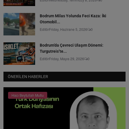
Bodrum Milas Yolunda Feci Kaza: İki
Otomobil...
Editör
Friday, Hazirane 5, 2026
0
Bodrum’da Çevreci Ulaşım Dönemi:
Turgutreis’te...
Editör
Friday, Mayıs 29, 2026
0
ÖNERILEN HABERLER
Hacı Beytullah Mutlu