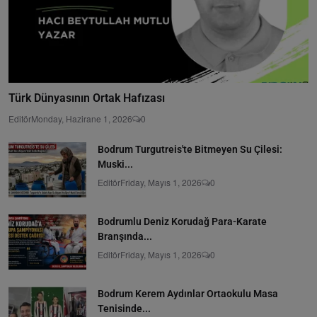
Türk Dünyasının Ortak Hafızası
Editör
Monday, Hazirane 1, 2026
0
Bodrum Turgutreis'te Bitmeyen Su Çilesi:
Muski...
Editör
Friday, Mayıs 1, 2026
0
Bodrumlu Deniz Korudağ Para-Karate
Branşında...
Editör
Friday, Mayıs 1, 2026
0
Bodrum Kerem Aydınlar Ortaokulu Masa
Tenisinde...