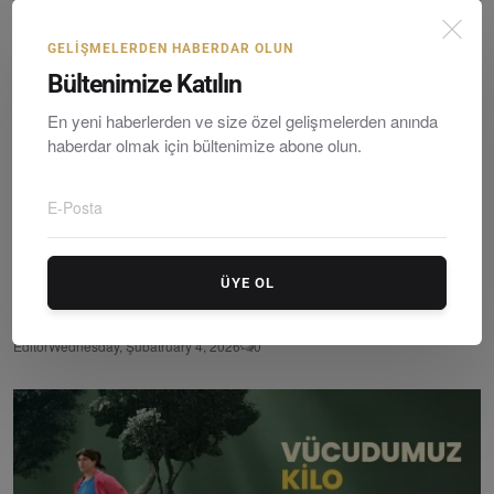
GELIŞMELERDEN HABERDAR OLUN
Bültenimize Katılın
En yeni haberlerden ve size özel gelişmelerden anında
haberdar olmak için bültenimize abone olun.
ÜYE OL
Muğla Sağlık Müdürü Dr. Eriş Başaran Akça Yatağan’da...
Editör
Wednesday, Şubatruary 4, 2026
0