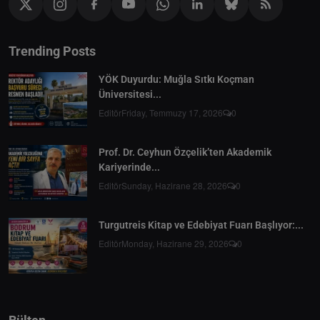
Trending Posts
YÖK Duyurdu: Muğla Sıtkı Koçman
Üniversitesi...
Editör
Friday, Temmuzy 17, 2026
0
Prof. Dr. Ceyhun Özçelik’ten Akademik
Kariyerinde...
Editör
Sunday, Hazirane 28, 2026
0
Turgutreis Kitap ve Edebiyat Fuarı Başlıyor:...
Editör
Monday, Hazirane 29, 2026
0