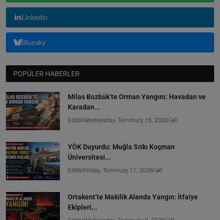
Linkedin
Bluesky
POPÜLER HABERLER
Milas Bozbük’te Orman Yangını: Havadan ve
Karadan...
Editör
Wednesday, Temmuzy 15, 2026
0
YÖK Duyurdu: Muğla Sıtkı Koçman
Üniversitesi...
Editör
Friday, Temmuzy 17, 2026
0
Ortakent’te Makilik Alanda Yangın: İtfaiye
Ekipleri...
Editör
Wednesday, Temmuzy 8, 2026
0