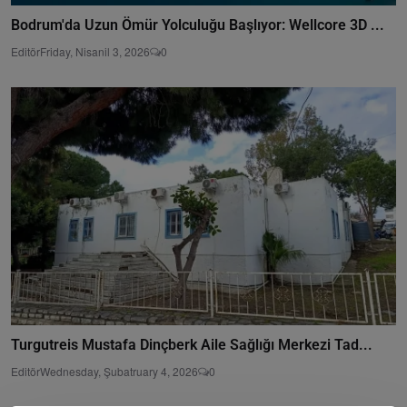
Bodrum'da Uzun Ömür Yolculuğu Başlıyor: Wellcore 3D ...
Editör
Friday, Nisanil 3, 2026
0
Turgutreis Mustafa Dinçberk Aile Sağlığı Merkezi Tad...
Editör
Wednesday, Şubatruary 4, 2026
0