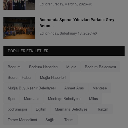
Editör
Thursday, March 5, 2026
0
Bodrum’da Sporun Yıldızları Parladı: Grey
Beton...
Editör
Friday, Şubatruary 13, 2026
0
POPÜLER ETKILETLER
Bodrum
Bodrum Haberleri
Muğla
Bodrum Belediyesi
Bodrum Haber
Muğla Haberleri
Muğla Büyükşehir Belediyesi
Ahmet Aras
Menteşe
Spor
Marmaris
Menteşe Belediyesi
Milas
bodrumspor
Eğitim
Marmaris Belediyesi
Turizm
Tamer Mandalinci
Sağlık
Tarım