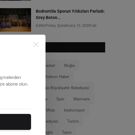
Bodrum’da Sporun Yıldızları Parladı:
Grey Beton...
Editör
Friday, Şubatruary 13, 2026
0
POPÜLER ETKILETLER
Bodrum
Bodrum Haberleri
Muğla
Bodrum Belediyesi
Bodrum Haber
lişmelerden
ize abone olun.
Muğla Haberleri
Muğla Büyükşehir Belediyesi
Ahmet Aras
Menteşe
Spor
Marmaris
Menteşe Belediyesi
Milas
bodrumspor
Eğitim
Marmaris Belediyesi
Turizm
Tamer Mandalinci
Sağlık
Tarım