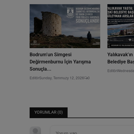
Bodrum’un Simgesi
Yalıkavak’ın
Değirmenburnu İçin Yarışma
Belediye Ba
Sonuçla...
Editör
Wednesda
Editör
Sunday, Temmuzy 12, 2026
0
YORUMLAR (
0
)