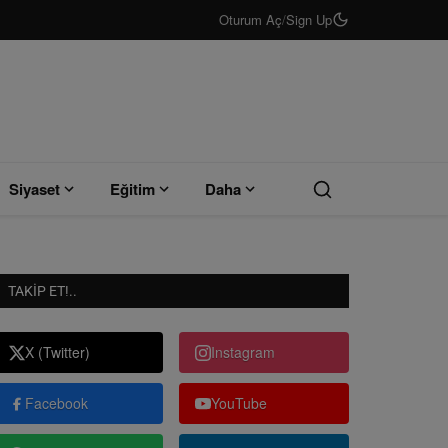
Oturum Aç
/
Sign Up
Siyaset
Eğitim
Daha
TAKIP ET!..
X (Twitter)
Instagram
Facebook
YouTube