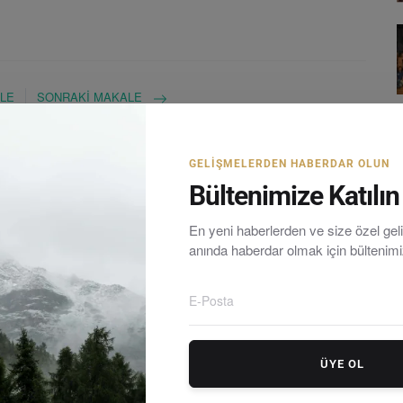
LE
SONRAKI MAKALE
ndı
Serebral Palsi
GELIŞMELERDEN HABERDAR OLUN
Bültenimize Katılın
En yeni haberlerden ve size özel ge
anında haberdar olmak için bültenim
rum yarımadasındaki en güncel haberleri tarafsız olarak
ÜYE OL