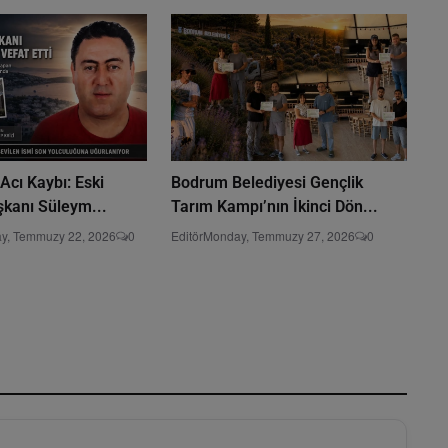
 Acı Kaybı: Eski
Bodrum Belediyesi Gençlik
şkanı Süleym...
Tarım Kampı’nın İkinci Dön...
y, Temmuzy 22, 2026
0
Editör
Monday, Temmuzy 27, 2026
0