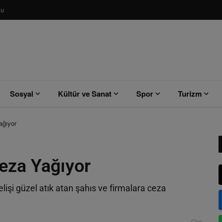
su
Sosyal
Kültür ve Sanat
Spor
Turizm
ağıyor
Ceza Yağıyor
işi güzel atık atan şahıs ve firmalara ceza