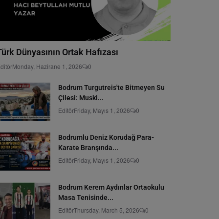
Türk Dünyasının Ortak Hafızası
ditör
Monday, Hazirane 1, 2026
0
Bodrum Turgutreis'te Bitmeyen Su
Çilesi: Muski...
Editör
Friday, Mayıs 1, 2026
0
Bodrumlu Deniz Korudağ Para-
Karate Branşında...
Editör
Friday, Mayıs 1, 2026
0
Bodrum Kerem Aydınlar Ortaokulu
Masa Tenisinde...
Editör
Thursday, March 5, 2026
0