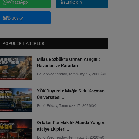
WhatsApp
Linkedin
Bluesky
POPÜLER HABERLER
Milas Bozbük’te Orman Yangını:
Havadan ve Karadan...
Editör
Wednesday, Temmuzy 15, 2026
0
YÖK Duyurdu: Muğla Sıtkı Koçman
Üniversitesi...
Editör
Friday, Temmuzy 17, 2026
0
Ortakent’te Makilik Alanda Yangın:
İtfaiye Ekipleri...
Editör
Wednesday, Temmuzy 8, 2026
0