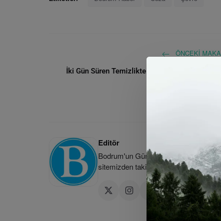
ÖNCEKI MAKA
İki Gün Süren Temizlikte İki Kamyon Çöp Topla
Editör
Bodrum'un Güncel Haber Kaynağı | Bod
sitemizden takip edebilirsiniz.