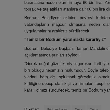
basmasına neden olan firmaya 60 bin lira, Ye
toprak ve taş atıkları atanlara da 100 bin lira 
Bodrum Belediyesi ekipleri çevreyi kirlet
vatandaşların mağdur olmasına neden ola
uygulamalarını aralıksız sürdürecek.
“Temiz bir Bodrum yaratmakta kararlıyız”
Bodrum Belediye Başkanı Tamer Mandalinci, 
açıklamasında şunları söyledi:
“Gerek doğal güzellikleriyle gerekse tarihiyl
biri olduğu hepimizin malumudur. Böyle tale
vicdani hem de toplumsal görevimiz olmak 
kirliliğine sebep olan kişi ve firmaları tespit
karalılığımızı sürdürecek, temiz bir Bodrum ya
Bodrum Haber
Ceza
Çevre
Etiketler: