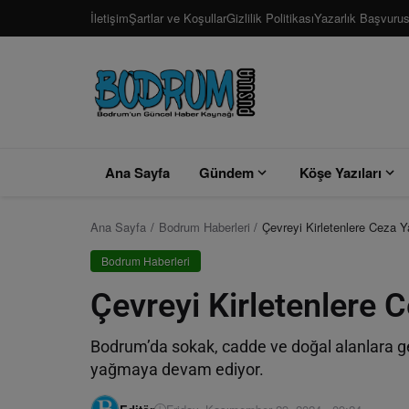
İletişim
Şartlar ve Koşullar
Gizlilik Politikası
Yazarlık Başvuru
Ana Sayfa
Gündem
Köşe Yazıları
Ana Sayfa
Bodrum Haberleri
Çevreyi Kirletenlere Ceza Y
Bodrum Haberleri
Çevreyi Kirletenlere 
Bodrum’da sokak, cadde ve doğal alanlara gel
yağmaya devam ediyor.