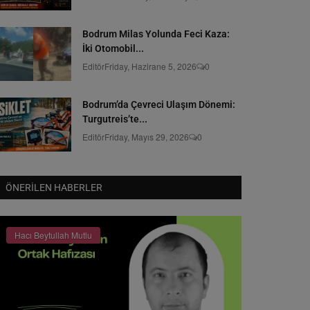
Bodrum Milas Yolunda Feci Kaza:
İki Otomobil...
Editör
Friday, Hazirane 5, 2026
0
Bodrum’da Çevreci Ulaşım Dönemi:
Turgutreis’te...
Editör
Friday, Mayıs 29, 2026
0
ÖNERILEN HABERLER
Hacı Beytullah Mutlu