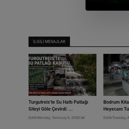
İLGILI MESAJLAR
Turgutreis’te Su Hattı Patlağı
Bodrum Kita
Siteyi Göle Çevirdi: ...
Heyecanı Tur
Editör
Monday, Temmuzy 6, 2026
0
Editör
Tuesday, 