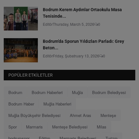
Bodrum Kerem Aydınlar Ortaokulu Masa
Tenisinde...
Editör
Thursday, March 5, 2026
0
Bodrum’da Sporun Yıldızları Parladı: Grey
Beton...
Editör
Friday, Şubatruary 13, 2026
0
POPÜLER ETKILETLER
Bodrum
Bodrum Haberleri
Muğla
Bodrum Belediyesi
Bodrum Haber
Muğla Haberleri
Muğla Büyükşehir Belediyesi
Ahmet Aras
Menteşe
Spor
Marmaris
Menteşe Belediyesi
Milas
bodrumspor
Eğitim
Marmaris Belediyesi
Turizm