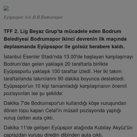
Eyüpsspor: 0-0 :B.B.Bodrumspor
TFF 2. Lig Beyaz Grup'ta mücadele eden Bodrum
Belediyesi Bodrumspor ikinci devrenin ilk maçında
deplasmanda Eyüpsspor ile golsüz berabere kaldı.
İstanbul Esenler Stadı'nda 13.00'de başlayan karşılaşmayı
Bodrum'dan gelen yaklaşık 20 taraftarla birlikte
Eyüpssporlu yaklaşık 100 taraftar izledi. Her iki takım
taraftarlarıda takımlarını 90 dakika boyunca destekledi.
Eyüpsspor'un 10 kişi tamamladığı karşılaşmanın önemli
pozisyonları ise şu şekilde:
Dakika 7'de Bodrumspor'un kullandığı köşe vuruşundan
dönen topu kapan Celal'in müsait pozisyonda yaptığı
vuruş üstten auta çıktı.
Dakika 11'de gelişen Eyüpspor atağında Kubilay Akyüz'ün
çaprazdan vuruşu direğin dibinden auta çıktı.