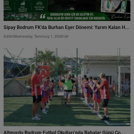
Sipay Bodrum FK’da Burhan Eşer Dönemi: Yarım Kalan H...
Editör
Wednesday, Temmuzy 1, 2026
0
Altınordu Bodrum Futbol Okulları’nda Babalar Günü Co...