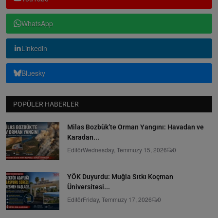
WhatsApp
Linkedin
Bluesky
POPÜLER HABERLER
Milas Bozbük’te Orman Yangını: Havadan ve
Karadan...
Editör
Wednesday, Temmuzy 15, 2026
0
YÖK Duyurdu: Muğla Sıtkı Koçman
Üniversitesi...
Editör
Friday, Temmuzy 17, 2026
0