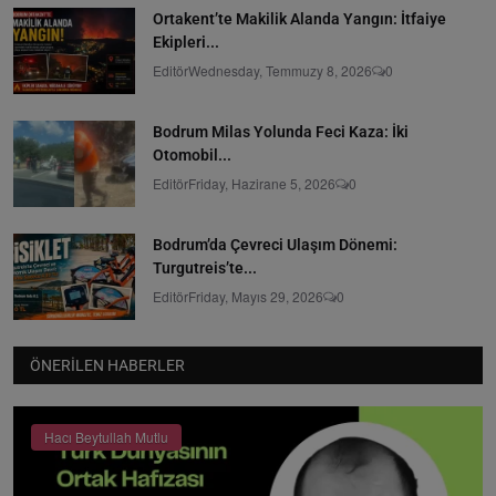
Ortakent’te Makilik Alanda Yangın: İtfaiye
Ekipleri...
Editör
Wednesday, Temmuzy 8, 2026
0
Bodrum Milas Yolunda Feci Kaza: İki
Otomobil...
Editör
Friday, Hazirane 5, 2026
0
Bodrum’da Çevreci Ulaşım Dönemi:
Turgutreis’te...
Editör
Friday, Mayıs 29, 2026
0
ÖNERILEN HABERLER
Hacı Beytullah Mutlu