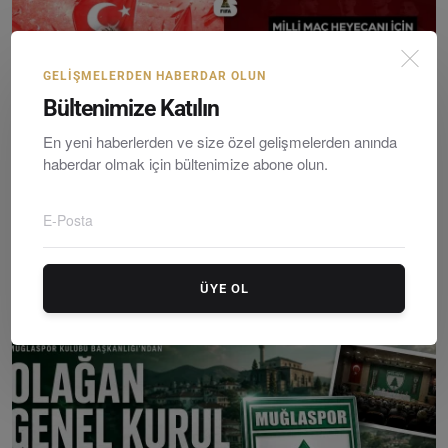
GELIŞMELERDEN HABERDAR OLUN
Bültenimize Katılın
En yeni haberlerden ve size özel gelişmelerden anında
haberdar olmak için bültenimize abone olun.
Bodrum’da Milli Heyecan: Türkiye-Avustralya Maçı Dev...
Editör
Friday, Hazirane 12, 2026
0
ÜYE OL