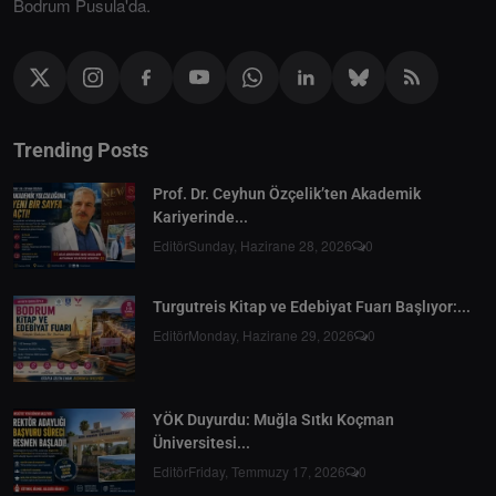
Bodrum Pusula'da.
Trending Posts
Prof. Dr. Ceyhun Özçelik’ten Akademik
Kariyerinde...
Editör
Sunday, Hazirane 28, 2026
0
Turgutreis Kitap ve Edebiyat Fuarı Başlıyor:...
Editör
Monday, Hazirane 29, 2026
0
YÖK Duyurdu: Muğla Sıtkı Koçman
Üniversitesi...
Editör
Friday, Temmuzy 17, 2026
0