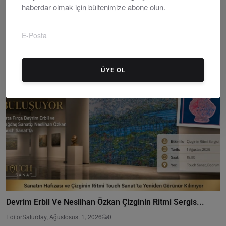
haberdar olmak için bültenimize abone olun.
Muğlalı Çocuklar Dünyaya Barışı Resmedecek
Editör
Wednesday, Temmuzy 16, 2025
0
ÜYE OL
Devrim Erbil Ve Neslihan Özkan Çizginin Ritmi Sergis...
Editör
Saturday, Ağustosust 1, 2026
0