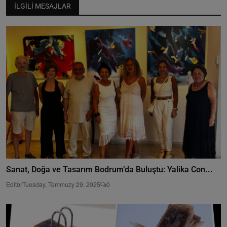
İLGILI MESAJLAR
Sanat, Doğa ve Tasarım Bodrum’da Buluştu: Yalika Con...
Editör
Tuesday, Temmuzy 29, 2025
0