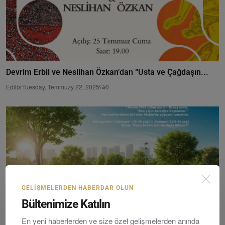
Devrim Erbil ve Neslihan Özkan’dan “Usta ve Çağdaşın...
Editör
Tuesday, Temmuzy 22, 2025
0
GELIŞMELERDEN HABERDAR OLUN
Bültenimize Katılın
En yeni haberlerden ve size özel gelişmelerden anında