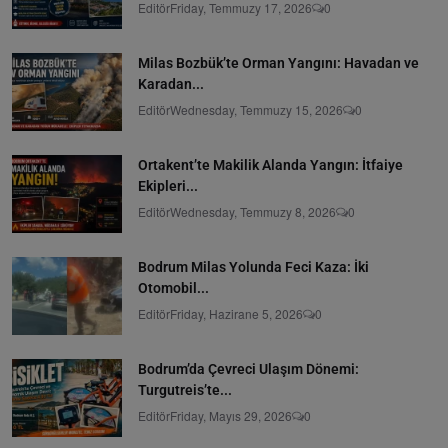
Editör
Friday, Temmuzy 17, 2026
0
Milas Bozbük’te Orman Yangını: Havadan ve
Karadan...
Editör
Wednesday, Temmuzy 15, 2026
0
Ortakent’te Makilik Alanda Yangın: İtfaiye
Ekipleri...
Editör
Wednesday, Temmuzy 8, 2026
0
Bodrum Milas Yolunda Feci Kaza: İki
Otomobil...
Editör
Friday, Hazirane 5, 2026
0
Bodrum’da Çevreci Ulaşım Dönemi:
Turgutreis’te...
Editör
Friday, Mayıs 29, 2026
0