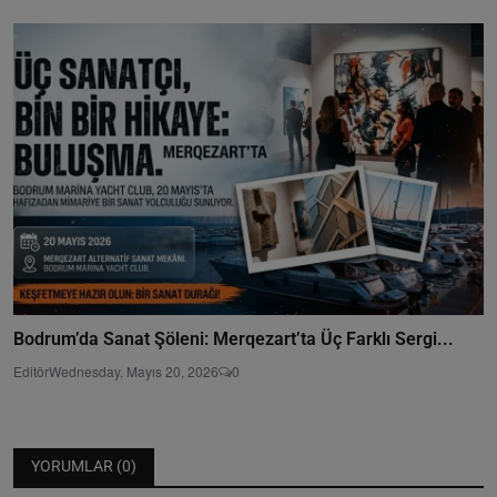
Bodrum’da Sanat Şöleni: Merqezart’ta Üç Farklı Sergi...
Editör
Wednesday, Mayıs 20, 2026
0
YORUMLAR (
0
)