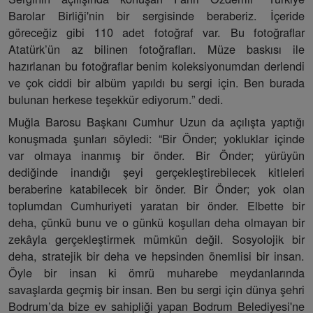
Barolar Birliği'nin bir sergisinde beraberiz. İçeride
göreceğiz gibi 110 adet fotoğraf var. Bu fotoğraflar
Atatürk’ün az bilinen fotoğrafları. Müze baskısı ile
hazırlanan bu fotoğraflar benim koleksiyonumdan derlendi
ve çok ciddi bir albüm yapıldı bu sergi için. Ben burada
bulunan herkese teşekkür ediyorum.” dedi.
Muğla Barosu Başkanı Cumhur Uzun da açılışta yaptığı
konuşmada şunları söyledi: “Bir Önder; yokluklar içinde
var olmaya inanmış bir önder. Bir Önder; yürüyün
dediğinde inandığı şeyi gerçekleştirebilecek kitleleri
beraberine katabilecek bir önder. Bir Önder; yok olan
toplumdan Cumhuriyeti yaratan bir önder. Elbette bir
deha, çünkü bunu ve o günkü koşulları deha olmayan bir
zekâyla gerçekleştirmek mümkün değil. Sosyolojik bir
deha, stratejik bir deha ve hepsinden önemlisi bir insan.
Öyle bir insan ki ömrü muharebe meydanlarında
savaşlarda geçmiş bir insan. Ben bu sergi için dünya şehri
Bodrum’da bize ev sahipliği yapan Bodrum Belediyesi'ne