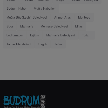
Bodrum Haber
Muğla Haberleri
Muğla Büyükşehir Belediyesi
Ahmet Aras
Menteşe
Spor
Marmaris
Menteşe Belediyesi
Milas
bodrumspor
Eğitim
Marmaris Belediyesi
Turizm
Tamer Mandalinci
Sağlık
Tarım