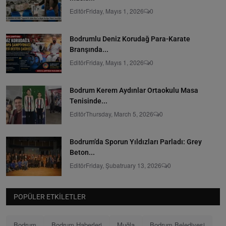
Editör
Friday, Mayıs 1, 2026
0
Bodrumlu Deniz Korudağ Para-Karate
Branşında...
Editör
Friday, Mayıs 1, 2026
0
Bodrum Kerem Aydınlar Ortaokulu Masa
Tenisinde...
Editör
Thursday, March 5, 2026
0
Bodrum’da Sporun Yıldızları Parladı: Grey
Beton...
Editör
Friday, Şubatruary 13, 2026
0
POPÜLER ETKILETLER
Bodrum
Bodrum Haberleri
Muğla
Bodrum Belediyesi