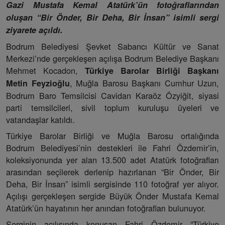
Gazi Mustafa Kemal Atatürk’ün fotoğraflarından
oluşan “Bir Önder, Bir Deha, Bir İnsan” isimli sergi
ziyarete açıldı.
Bodrum Belediyesi Şevket Sabancı Kültür ve Sanat
Merkezi’nde gerçekleşen açılışa Bodrum Belediye Başkanı
Mehmet Kocadon,
Türkiye Barolar Birliği Başkanı
, Muğla Barosu Başkanı Cumhur Uzun,
Metin Feyzioğlu
Bodrum Baro Temsilcisi Cavidan Karaöz Özyiğit, siyasi
parti temsilcileri, sivil toplum kuruluşu üyeleri ve
vatandaşlar katıldı.
Türkiye Barolar Birliği ve Muğla Barosu ortalığında
Bodrum Belediyesi’nin destekleri ile Fahri Özdemir’in,
koleksiyonunda yer alan 13.500 adet Atatürk fotoğrafları
arasından seçilerek derlenip hazırlanan “Bir Önder, Bir
Deha, Bir İnsan” isimli sergisinde 110 fotoğraf yer alıyor.
Açılışı gerçekleşen sergide Büyük Önder Mustafa Kemal
Atatürk’ün hayatının her anından fotoğrafları bulunuyor.
Serginin açılışında konuşan Fahri Özdemir “Türkiye