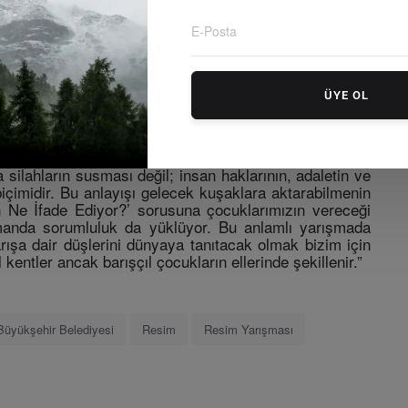
ki Hina’nın eseri, “geleceğe umutla bakan günebakan
 görülmüştü. Bu yıl da Muğlalı çocukların barışa dair
leniyor.
ÜYE OL
 Görmek Bize Umut Veriyor”
şehir Belediye Başkanı Ahmet Aras yarışmayla ilgili
 küresele yayılan bir bilinçle güçlendirilebileceğine
 silahların susması değil; insan haklarının, adaletin ve
içimidir. Bu anlayışı gelecek kuşaklara aktarabilmenin
in Ne İfade Ediyor?’ sorusuna çocuklarımızın vereceği
amanda sorumluluk da yüklüyor. Bu anlamlı yarışmada
ışa dair düşlerini dünyaya tanıtacak olmak bizim için
kentler ancak barışçıl çocukların ellerinde şekillenir.”
Büyükşehir Belediyesi
Resim
Resim Yarışması