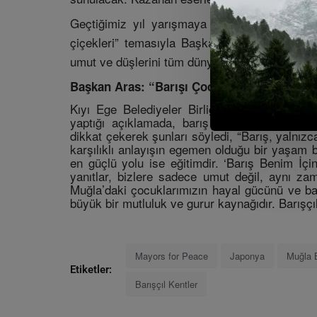
Geçtiğimiz yıl yarışmaya katılan 8 yaşında
çiçekleri” temasıyla Başkanlık Ödülü’ne layık
umut ve düşlerini tüm dünyayla paylaşması bek
Başkan Aras: “Barışı Çocukların Gözünden
Kıyı Ege Belediyeler Birliği ve Muğla Büyük
yaptığı açıklamada, barış kültürünün yerelden
dikkat çekerek şunları söyledi, “Barış, yalnızca
karşılıklı anlayışın egemen olduğu bir yaşam b
en güçlü yolu ise eğitimdir. ‘Barış Benim İç
yanıtlar, bizlere sadece umut değil, aynı z
Muğla’daki çocuklarımızın hayal gücünü ve bar
büyük bir mutluluk ve gurur kaynağıdır. Barışçıl 
Mayors for Peace
Japonya
Muğla 
Etiketler:
Barışçıl Kentler