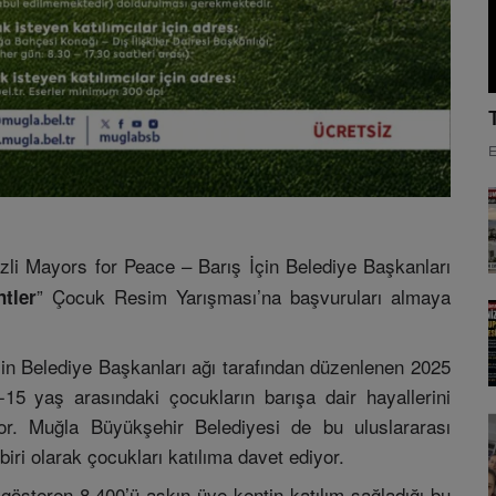
E
li Mayors for Peace – Barış İçin Belediye Başkanları
” Çocuk Resim Yarışması’na başvuruları almaya
ntler
in Belediye Başkanları ağı tarafından düzenlenen 2025
15 yaş arasındaki çocukların barışa dair hayallerini
yor. Muğla Büyükşehir Belediyesi de bu uluslararası
ri olarak çocukları katılıma davet ediyor.
gösteren 8.400’ü aşkın üye kentin katılım sağladığı bu