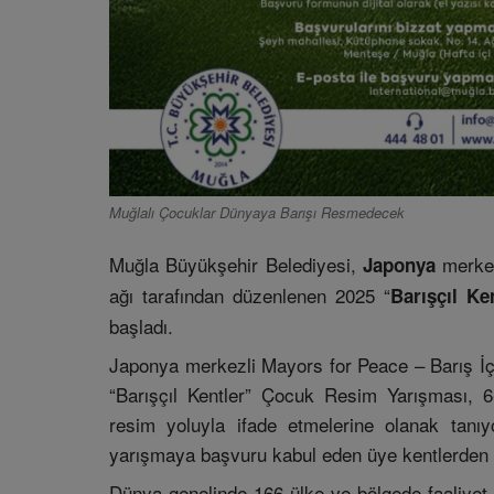
Muğlalı Çocuklar Dünyaya Barışı Resmedecek
Muğla Büyükşehir Belediyesi,
merkez
Japonya
ağı tarafından düzenlenen 2025 “
Barışçıl Ke
başladı.
Japonya merkezli Mayors for Peace – Barış İç
“Barışçıl Kentler” Çocuk Resim Yarışması, 6-
resim yoluyla ifade etmelerine olanak tanı
yarışmaya başvuru kabul eden üye kentlerden bi
Dünya genelinde 166 ülke ve bölgede faaliyet 