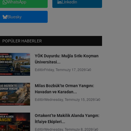
WhatsApp
Linkedin
Bluesky
POPÜLER HABERLER
YÖK Duyurdu: Muğla Sıtkı Koçman
Üniversitesi...
Editör
Friday, Temmuzy 17, 2026
0
Milas Bozbük’te Orman Yangını:
Havadan ve Karadan...
Editör
Wednesday, Temmuzy 15, 2026
0
Ortakent’te Makilik Alanda Yangın:
İtfaiye Ekipleri...
Editör
Wednesday, Temmuzy 8, 2026
0