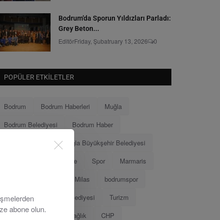
Bodrum’da Sporun Yıldızları Parladı:
Grey Beton...
Editör
Friday, Şubatruary 13, 2026
0
POPÜLER ETKILETLER
Bodrum
Bodrum Haberleri
Muğla
Bodrum Belediyesi
Bodrum Haber
Muğla Haberleri
Muğla Büyükşehir Belediyesi
Ahmet Aras
Menteşe
Spor
Marmaris
Menteşe Belediyesi
Milas
bodrumspor
Eğitim
Marmaris Belediyesi
Turizm
lişmelerden
ize abone olun.
Tamer Mandalinci
Sağlık
CHP