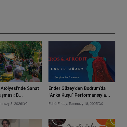
 Atölyesi’nde Sanat
Ender Güzey’den Bodrum’da
şması: B...
“Anka Kuşu” Performansıyla...
emmuzy 3, 2026
0
Editör
Friday, Temmuzy 18, 2025
0