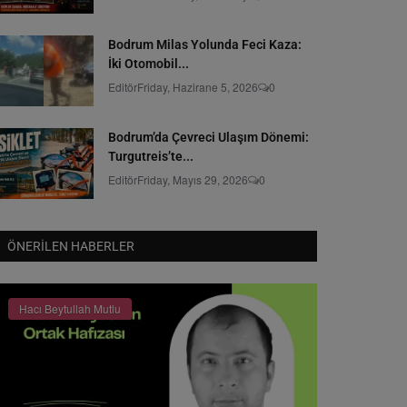
Bodrum Milas Yolunda Feci Kaza:
İki Otomobil...
Editör
Friday, Hazirane 5, 2026
0
Bodrum’da Çevreci Ulaşım Dönemi:
Turgutreis’te...
Editör
Friday, Mayıs 29, 2026
0
ÖNERILEN HABERLER
Hacı Beytullah Mutlu