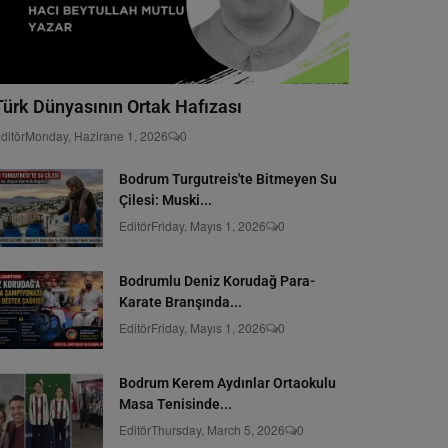
Türk Dünyasının Ortak Hafızası
ditör
Monday, Hazirane 1, 2026
0
Bodrum Turgutreis'te Bitmeyen Su
Çilesi: Muski...
Editör
Friday, Mayıs 1, 2026
0
Bodrumlu Deniz Korudağ Para-
Karate Branşında...
Editör
Friday, Mayıs 1, 2026
0
Bodrum Kerem Aydınlar Ortaokulu
Masa Tenisinde...
Editör
Thursday, March 5, 2026
0