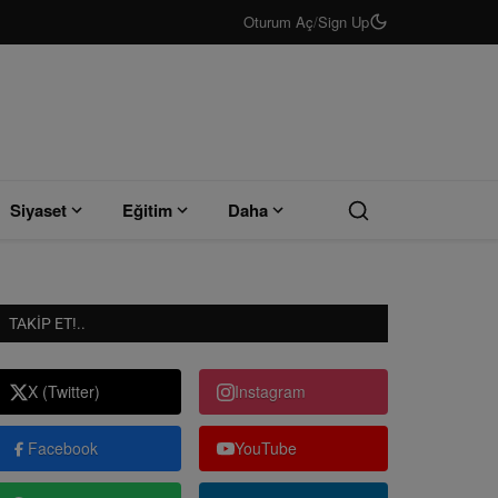
Oturum Aç
/
Sign Up
Siyaset
Eğitim
Daha
TAKIP ET!..
X (Twitter)
Instagram
Facebook
YouTube