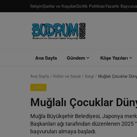
İletişim
Şartlar ve Koşullar
Gizlilik Politikası
Yazarlık Başvuru
Ana Sayfa
Gündem
Köşe Yazıları
Ana Sayfa
Kültür ve Sanat
Sergi
Muğlalı Çocuklar Dü
Sergi
Muğlalı Çocuklar Dü
Muğla Büyükşehir Belediyesi, Japonya merke
Başkanları ağı tarafından düzenlenen 2025 “
başvuruları almaya başladı.