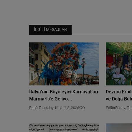
İLGILI MESAJLAR
İtalya’nın Büyüleyici Karnavalları
Devrim Erbil
Marmaris’e Geliyo...
ve Doğa Bulu
Editör
Thursday, Nisanil 2, 2026
0
Editör
Friday, T