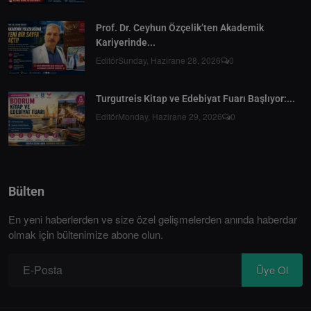
Prof. Dr. Ceyhun Özçelik’ten Akademik
Kariyerinde...
Editör
Sunday, Hazirane 28, 2026
0
Turgutreis Kitap ve Edebiyat Fuarı Başlıyor:...
Editör
Monday, Hazirane 29, 2026
0
Bülten
En yeni haberlerden ve size özel gelişmelerden anında haberdar
olmak için bültenimize abone olun.
Üye Ol