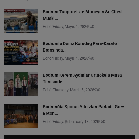
Bodrum Turgutreis'te Bitmeyen Su Çilesi:
Muski...
Editör
Friday, Mayıs 1, 2026
0
Bodrumlu Deniz Korudağ Para-Karate
Branşında...
Editör
Friday, Mayıs 1, 2026
0
Bodrum Kerem Aydınlar Ortaokulu Masa
Tenisinde...
Editör
Thursday, March 5, 2026
0
Bodrum’da Sporun Yıldızları Parladı: Grey
Beton...
Editör
Friday, Şubatruary 13, 2026
0