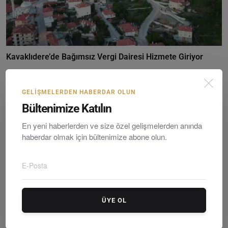
Kavaklıdere’de Bağımsız Vergi Dairesi Hizmete Giriyor
Editör
Saturday, Eylültember 6, 2025
0
GELIŞMELERDEN HABERDAR OLUN
Bültenimize Katılın
En yeni haberlerden ve size özel gelişmelerden anında
haberdar olmak için bültenimize abone olun.
ÜYE OL