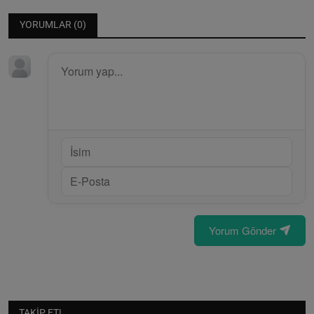
YORUMLAR (
0
)
Yorum Gönder
TAKIP ET!..