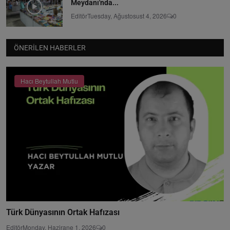
Meydanı'nda...
Editör
Tuesday, Ağustosust 4, 2026
0
ÖNERILEN HABERLER
Hacı Beytullah Mutlu
Türk Dünyasının Ortak Hafızası
Editör
Monday, Hazirane 1, 2026
0