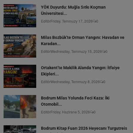
YÖK Duyurdu: Muğla Sıtkı Koçman
Üniversitesi...
Editör
Friday, Temmuzy 17, 2026
0
Milas Bozbük’te Orman Yangını: Havadan ve
Karadan...
Editör
Wednesday, Temmuzy 15, 2026
0
Ortakent’te Makilik Alanda Yangın: İtfaiye
Ekipleri...
Editör
Wednesday, Temmuzy 8, 2026
0
Bodrum Milas Yolunda Feci Kaza: İki
Otomobil...
Editör
Friday, Hazirane 5, 2026
0
Bodrum Kitap Fuarı 2026 Heyecanı Turgutreis