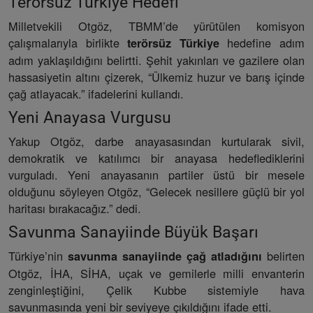
Terörsüz Türkiye Hedefi
Milletvekili Otgöz, TBMM’de yürütülen komisyon
çalışmalarıyla birlikte
hedefine adım
terörsüz Türkiye
adım yaklaşıldığını belirtti. Şehit yakınları ve gazilere olan
hassasiyetin altını çizerek, “Ülkemiz huzur ve barış içinde
çağ atlayacak.” ifadelerini kullandı.
Yeni Anayasa Vurgusu
Yakup Otgöz, darbe anayasasından kurtularak sivil,
demokratik ve katılımcı bir anayasa hedeflediklerini
vurguladı. Yeni anayasanın partiler üstü bir mesele
olduğunu söyleyen Otgöz, “Gelecek nesillere güçlü bir yol
haritası bırakacağız.” dedi.
Savunma Sanayiinde Büyük Başarı
Türkiye’nin
belirten
savunma sanayiinde çağ atladığını
Otgöz, İHA, SİHA, uçak ve gemilerle milli envanterin
zenginleştiğini, Çelik Kubbe sistemiyle hava
savunmasında yeni bir seviyeye çıkıldığını ifade etti.