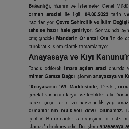
, Yatırım ve İşletmeler Genel Müdü
Bakanlığı
ile ilgili
tarih ve
orman arazisi
04.08.2023
hazırlanıyor.
Çevre Şehircilik ve İklim Değişi
. Sonrasında ay
tahsise hazır hale getiriyor
bitişiğindeki
de sa
Mandarin Oriental Otel’in
bürokratik işlem olarak tamamlanıyor.
Anayasaya ve Kıyı Kanunu’n
Tahsis edilerek
önünde y
imara açılan arazi
işlemin
mimar Gamze Bağcı
anayasaya ve Kı
“
, ‘Devlet,
Anayasanın 169. Maddesinde
orma
gerekli kanunları koyar ve tedbirleri alır. Yana
başka çeşit tarım ve hayvancılık yapılama
De
ormanlarının mülkiyeti devir olunamaz.
işletilir. Bu ormanlar zamanaşımı ile mülk e
olamaz’ denilmektedir. Bu işlem
anayasaya ay