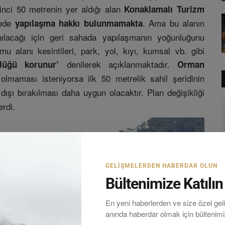
kinci 50 metrenin yer aldığı alan
Konaklamalı Turizm
rede
. Ama bu alanın
yapılaşma hakkı bulunmamakta
anılacağı için geri sahada yapılaşmanın yoğunluğunu
u alanı kesintileri, park, yol, kıyı, kumsal vb. gibi
denilerek açıklanmaktadır.
lüğü korunur’
Orman
lmaması isteniyorsa ilk 50 metrelik sahil şeridinin
dışı bırakılması daha uygun olacaktır. Plan değişikliği
erdi.
GELIŞMELERDEN HABERDAR OLUN
Bültenimize Katılın
En yeni haberlerden ve size özel ge
anında haberdar olmak için bültenim