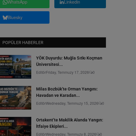
WhatsApp
Linkedin
Bluesky
POPÜLER HABERLER
YÖK Duyurdu: Muğla Sıtkı Koçman
Üniversitesi...
Editör
Friday, Temmuzy 17, 2026
0
Milas Bozbük’te Orman Yangını:
Havadan ve Karadan...
Editör
Wednesday, Temmuzy 15, 2026
0
Ortakent’te Makilik Alanda Yangın:
İtfaiye Ekipleri...
Editör
Wednesday, Temmuzy 8, 2026
0