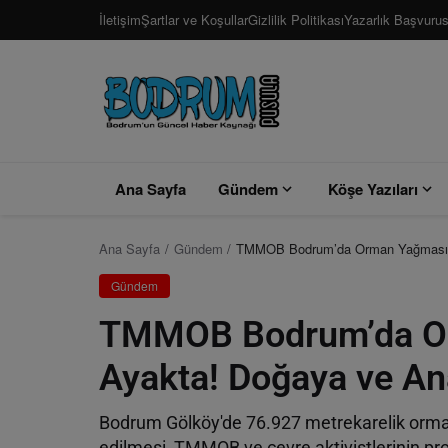
İletişim
Şartlar ve Koşullar
Gizlilik Politikası
Yazarlık Başvuru
Ana Sayfa
Gündem
Köşe Yazıları
Ana Sayfa
Gündem
TMMOB Bodrum’da Orman Yağmasına
Gündem
TMMOB Bodrum’da Or
Ayakta! Doğaya ve An
Bodrum Gölköy'de 76.927 metrekarelik orman 
edilmesi, TMMOB ve çevre aktivistlerinin p