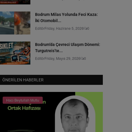
Bodrum Milas Yolunda Feci Kaza:
İki Otomobil...
Editör
Friday, Hazirane 5, 2026
0
Bodrum’da Çevreci Ulaşım Dönemi:
Turgutreis’te...
Editör
Friday, Mayıs 29, 2026
0
ÖNERILEN HABERLER
Hacı Beytullah Mutlu