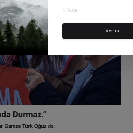
ÜYE OL
rada Durmaz.”
da;
r Gamze Türk Oğuz