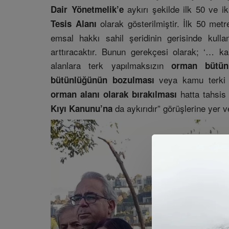
aykırı şekilde ilk 50 ve i
Dair Yönetmelik’e
olarak gösterilmiştir. İlk 50 met
Tesis Alanı
emsal hakkı sahil şeridinin gerisinde kull
arttıracaktır. Bunun gerekçesi olarak; ‘… kam
alanlara terk yapılmaksızın
orman bütün
veya kamu terki o
bütünlüğünün bozulması
hatta tahsis 
orman alanı olarak bırakılması
da aykırıdır” görüşlerine yer v
Kıyı Kanunu’na