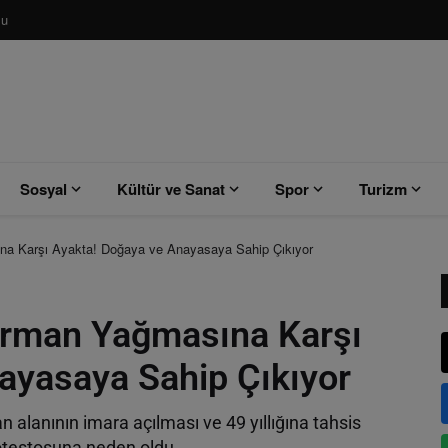
su
Sosyal
Kültür ve Sanat
Spor
Turizm
 Karşı Ayakta! Doğaya ve Anayasaya Sahip Çıkıyor
man Yağmasına Karşı
ayasaya Sahip Çıkıyor
alanının imara açılması ve 49 yıllığına tahsis
rotestosuna neden oldu.