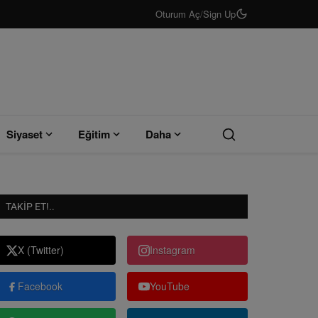
Oturum Aç
/
Sign Up
Siyaset
Eğitim
Daha
TAKIP ET!..
X (Twitter)
Instagram
Facebook
YouTube