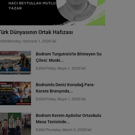
Türk Dünyasının Ortak Hafızası
ditör
Monday, Hazirane 1, 2026
0
Bodrum Turgutreis'te Bitmeyen Su
Çilesi: Muski...
Editör
Friday, Mayıs 1, 2026
0
Bodrumlu Deniz Korudağ Para-
Karate Branşında...
Editör
Friday, Mayıs 1, 2026
0
Bodrum Kerem Aydınlar Ortaokulu
Masa Tenisinde...
Editör
Thursday, March 5, 2026
0