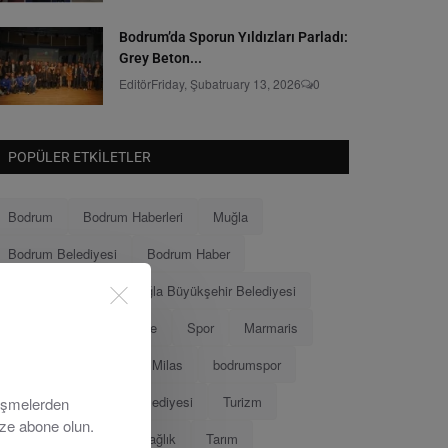
Bodrum’da Sporun Yıldızları Parladı:
Grey Beton...
Editör
Friday, Şubatruary 13, 2026
0
POPÜLER ETKILETLER
Bodrum
Bodrum Haberleri
Muğla
Bodrum Belediyesi
Bodrum Haber
Muğla Haberleri
Muğla Büyükşehir Belediyesi
Ahmet Aras
Menteşe
Spor
Marmaris
Menteşe Belediyesi
Milas
bodrumspor
Eğitim
Marmaris Belediyesi
Turizm
lişmelerden
ize abone olun.
Tamer Mandalinci
Sağlık
Tarım