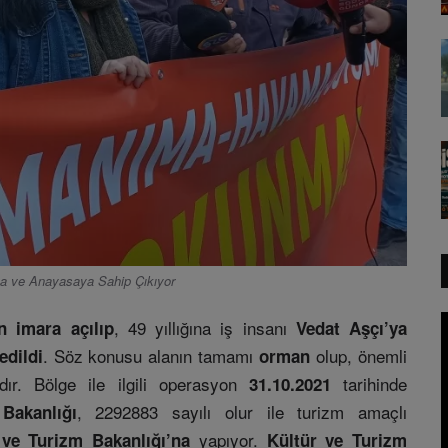
 ve Anayasaya Sahip Çıkıyor
, 49 yıllığına iş insanı
n imara açılıp
Vedat Aşçı’ya
. Söz konusu alanın tamamı
olup, önemli
edildi
orman
dır. Bölge ile ilgili operasyon
tarihinde
31.10.2021
, 2292883 sayılı olur ile turizm amaçlı
akanlığı
yapıyor.
 ve Turizm Bakanlığı’na
Kültür ve Turizm