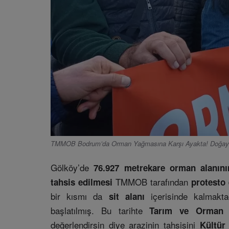
TMMOB Bodrum’da Orman Yağmasına Karşı Ayakta! Doğaya
Gölköy’de
76.927 metrekare orman alanını
TMMOB tarafından
tahsis edilmesi
protesto 
bir kısmı da
içerisinde kalmakta
sit alanı
başlatılmış. Bu tarihte
Tarım ve Orman B
değerlendirsin diye arazinin tahsisini
Kültür