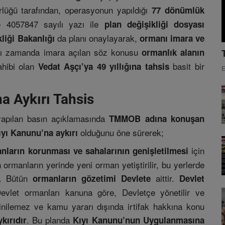
rlüğü tarafından, operasyonun yapıldığı
77 dönümlük
 4057847 sayılı yazı ile
plan değişikliği dosyası
da planı onaylayarak,
kliği Bakanlığı
ormanı imara ve
nı zamanda imara açılan söz konusu
ormanlık alanın
hibi olan
basit bir
Vedat Aşçı’ya 49 yıllığına tahsis
E
a Aykırı Tahsis
apılan basın açıklamasında
TMMOB adına konuşan
olduğunu öne sürerek;
yı Kanunu’na aykırı
için
nların korunması ve sahalarının genişletilmesi
n ormanların yerinde yeni orman yetiştirilir, bu yerlerde
z. Bütün
aittir.
ormanların gözetimi Devlete
Devlet
vlet ormanları kanuna göre, Devletçe yönetilir ve
dinilemez ve kamu yararı dışında irtifak hakkına konu
. Bu planda
kırıdır
Kıyı Kanunu’nun Uygulanmasına