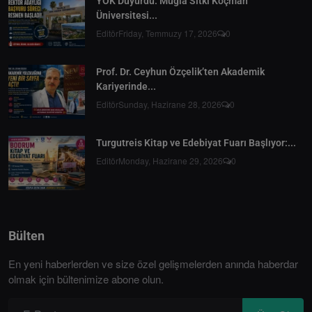
YÖK Duyurdu: Muğla Sıtkı Koçman
Üniversitesi...
Editör
Friday, Temmuzy 17, 2026
0
Prof. Dr. Ceyhun Özçelik’ten Akademik
Kariyerinde...
Editör
Sunday, Hazirane 28, 2026
0
Turgutreis Kitap ve Edebiyat Fuarı Başlıyor:...
Editör
Monday, Hazirane 29, 2026
0
Bülten
En yeni haberlerden ve size özel gelişmelerden anında haberdar
olmak için bültenimize abone olun.