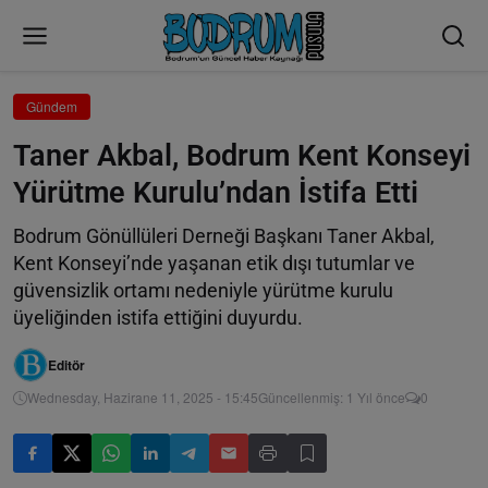
Gündem
Taner Akbal, Bodrum Kent Konseyi
Yürütme Kurulu’ndan İstifa Etti
Bodrum Gönüllüleri Derneği Başkanı Taner Akbal,
Kent Konseyi’nde yaşanan etik dışı tutumlar ve
güvensizlik ortamı nedeniyle yürütme kurulu
üyeliğinden istifa ettiğini duyurdu.
Editör
Wednesday, Hazirane 11, 2025 - 15:45
Güncellenmiş: 1 Yıl önce
0