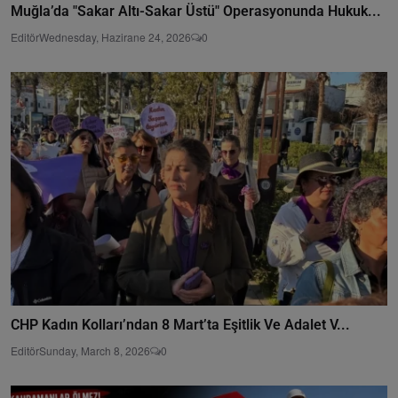
Muğla’da "Sakar Altı-Sakar Üstü" Operasyonunda Hukuk...
Editör
Wednesday, Hazirane 24, 2026
0
CHP Kadın Kolları’ndan 8 Mart’ta Eşitlik Ve Adalet V...
Editör
Sunday, March 8, 2026
0