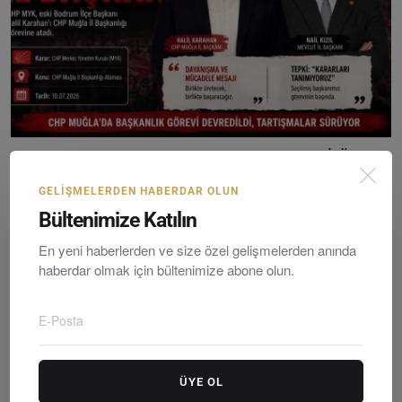
CHP Muğla’da Atama Krizi: Halil Karahan Atandı, İl Ö...
Editör
Saturday, Temmuzy 11, 2026
0
GELIŞMELERDEN HABERDAR OLUN
Bültenimize Katılın
En yeni haberlerden ve size özel gelişmelerden anında
haberdar olmak için bültenimize abone olun.
ÜYE OL