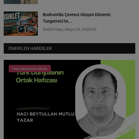
Bodrum’da Çevreci Ulaşım Dönemi:
Turgutreis’te...
Editör
Friday, Mayıs 29, 2026
0
ÖNERILEN HABERLER
Hacı Beytullah Mutlu