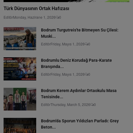
Türk Dünyasının Ortak Hafızası
Editör
Monday, Hazirane 1, 2026
0
Bodrum Turgutreis'te Bitmeyen Su Çilesi:
Muski...
Editör
Friday, Mayıs 1, 2026
0
Bodrumlu Deniz Korudağ Para-Karate
Branşında...
Editör
Friday, Mayıs 1, 2026
0
Bodrum Kerem Aydınlar Ortaokulu Masa
Tenisinde...
Editör
Thursday, March 5, 2026
0
Bodrum’da Sporun Yıldızları Parladı: Grey
Beton...