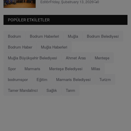
Editör
Friday, Şubatruary 13, 2026
0
POPÜLER ETKILETLER
Bodrum
Bodrum Haberleri
Muğla
Bodrum Belediyesi
Bodrum Haber
Muğla Haberleri
Muğla Büyükşehir Belediyesi
Ahmet Aras
Menteşe
Spor
Marmaris
Menteşe Belediyesi
Milas
bodrumspor
Eğitim
Marmaris Belediyesi
Turizm
Tamer Mandalinci
Sağlık
Tarım