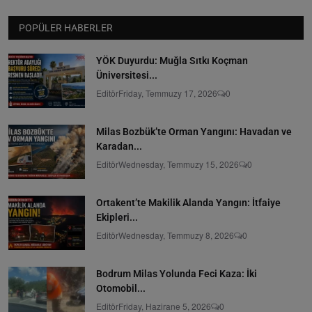
POPÜLER HABERLER
YÖK Duyurdu: Muğla Sıtkı Koçman
Üniversitesi...
Editör
Friday, Temmuzy 17, 2026
0
Milas Bozbük’te Orman Yangını: Havadan ve
Karadan...
Editör
Wednesday, Temmuzy 15, 2026
0
Ortakent’te Makilik Alanda Yangın: İtfaiye
Ekipleri...
Editör
Wednesday, Temmuzy 8, 2026
0
Bodrum Milas Yolunda Feci Kaza: İki
Otomobil...
Editör
Friday, Hazirane 5, 2026
0