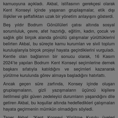
kamuoyuna açıkladı. Akbal, istifasının gerekçesi olarak
Kent Konseyi içinde yaşanan gruplaşmalar, etik dışı
ilişkiler ve şeffaflıktan uzak bir yönetim anlayışını gösterdi.
Beş yıldır Bodrum Gönüllüleri çatısı altında sosyal
sorumluluk, çevre, afet hazırlığı, eğitim, kadın, çocuk ve
sağlık gibi birçok alanda gönüllü çalışmalar yürüttüklerini
belirten Akbal, bu süreçte kamu kurumları ve sivil toplum
kuruluşlarıyla birçok projeyi hayata geçirdiklerini vurguladı.
Kentle olan bağlarının bir sonucu olarak, 16 Kasım
2024’te yapılan Bodrum Kent Konseyi seçimlerine dernek
başkanı sıfatıyla katıldığını ve seçimleri kazanarak
yürütme kurulunda görev almaya başladığını hatırlattı.
Ancak geçen süre zarfında, Konsey içinde oluşan
gruplaşmaların, gizli yazışmaların üçüncü kişilere
iletilmesi gibi güven zedeleyici durumların yaşandığını dile
getiren Akbal, bu koşullar altında hedefledikleri çalışmaları
hayata geçirmenin mümkün olmadığını söyledi.
Taner Akbal, “Kent Konseyi Yürütme Kurulu üyeleri