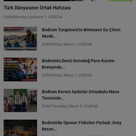
Türk Dünyasının Ortak Hafızası
Editör
Monday, Hazirane 1, 2026
0
Bodrum Turgutreis'te Bitmeyen Su Çilesi:
Muski...
Editör
Friday, Mayıs 1, 2026
0
Bodrumlu Deniz Korudağ Para-Karate
Branşında...
Editör
Friday, Mayıs 1, 2026
0
Bodrum Kerem Aydınlar Ortaokulu Masa
Tenisinde...
Editör
Thursday, March 5, 2026
0
Bodrum’da Sporun Yıldızları Parladı: Grey
Beton...