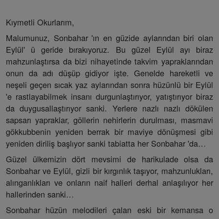
Kıymetli Okurlarım,
Malumunuz, Sonbahar 'ın en güzide aylarından biri olan
Eylül' ü geride bırakıyoruz. Bu güzel Eylül ayı biraz
mahzunlaştırsa da bizi nihayetinde takvim yapraklarından
onun da adı düşüp gidiyor işte. Genelde hareketli ve
neşeli geçen sıcak yaz aylarından sonra hüzünlü bir Eylül
'e rastlayabilmek insanı durgunlaştırıyor, yatıştırıyor biraz
da duygusallaştırıyor sanki. Yerlere nazlı nazlı dökülen
sapsarı yapraklar, göllerin nehirlerin durulması, masmavi
gökkubbenin yeniden berrak bir maviye dönüşmesi gibi
yeniden diriliş başlıyor sanki tabiatta her Sonbahar 'da…
Güzel ülkemizin dört mevsimi de harikulade olsa da
Sonbahar ve Eylül, gizli bir kırgınlık taşıyor, mahzunlukları,
alınganlıkları ve onların naif halleri derhal anlaşılıyor her
hallerinden sanki…
Sonbahar hüzün melodileri çalan eski bir kemansa o