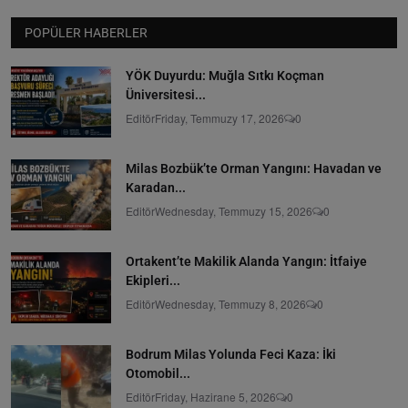
POPÜLER HABERLER
YÖK Duyurdu: Muğla Sıtkı Koçman
Üniversitesi...
Editör
Friday, Temmuzy 17, 2026
0
Milas Bozbük’te Orman Yangını: Havadan ve
Karadan...
Editör
Wednesday, Temmuzy 15, 2026
0
Ortakent’te Makilik Alanda Yangın: İtfaiye
Ekipleri...
Editör
Wednesday, Temmuzy 8, 2026
0
Bodrum Milas Yolunda Feci Kaza: İki
Otomobil...
Editör
Friday, Hazirane 5, 2026
0