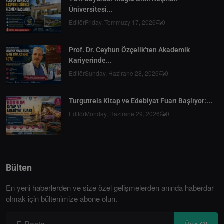
Üniversitesi...
Editör
Friday, Temmuzy 17, 2026
0
Prof. Dr. Ceyhun Özçelik’ten Akademik
Kariyerinde...
Editör
Sunday, Hazirane 28, 2026
0
Turgutreis Kitap ve Edebiyat Fuarı Başlıyor:...
Editör
Monday, Hazirane 29, 2026
0
Bülten
En yeni haberlerden ve size özel gelişmelerden anında haberdar
olmak için bültenimize abone olun.