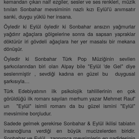
kemandan çıkan naif ezgiler, sesler ve ses renkleri, müzik
tınıları Sonbahar mevsiminin nazlı kızı Eylül'ü anımsatır
sanki, duygu yüklü her insana.
Öyledir ki Eylül öyledir ki Sonbahar ansızın yağmurlar
yağdırır ağaçlara gölgelerine sonra da sapsarı yapraklar
döktürür iri gövdeli ağaçlara her yer masalsı bir mekana
dönüşür.
Öyledir ki Sonbahar Türk Pop Müziğinin sevilen
şarkıcılarından biri olan Alpay bile "Eylül 'de Gel" diye
seslenmiştir , sevdiği kadına en güzel bu duygusal
şarkısıyla…
Türk Edebiyatının ilk psikolojik tahlillerinin en çok
görüldüğü ilk romanı sayılan merhum yazar Mehmet Rauf'
un "Eylül" isimli romanı da bu güzel ismini "Eylül"
mevsimine borçludur.
Sadede gelmek gerekirse Sonbahar & Eylül ikilisi tabiatın
insanoğluna verdiği en büyük mucizelerden biridir.
Sonbahar ve Eylül, zannımca mevsimlerin en nadidesinin