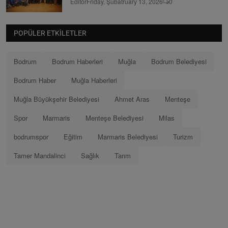
Editör
Friday, Şubatruary 13, 2026
0
POPÜLER ETKILETLER
Bodrum
Bodrum Haberleri
Muğla
Bodrum Belediyesi
Bodrum Haber
Muğla Haberleri
Muğla Büyükşehir Belediyesi
Ahmet Aras
Menteşe
Spor
Marmaris
Menteşe Belediyesi
Milas
bodrumspor
Eğitim
Marmaris Belediyesi
Turizm
Tamer Mandalinci
Sağlık
Tarım