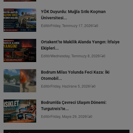
YÖK Duyurdu: Muğla Sıtkı Koçman
Üniversitesi...
Editör
Friday, Temmuzy 17, 2026
0
Ortakent’te Makilik Alanda Yangın: İtfaiye
Ekipleri...
Editör
Wednesday, Temmuzy 8, 2026
0
Bodrum Milas Yolunda Feci Kaza: İki
Otomobil...
Editör
Friday, Hazirane 5, 2026
0
Bodrum’da Çevreci Ulaşım Dönemi:
Turgutreis’te...
Editör
Friday, Mayıs 29, 2026
0