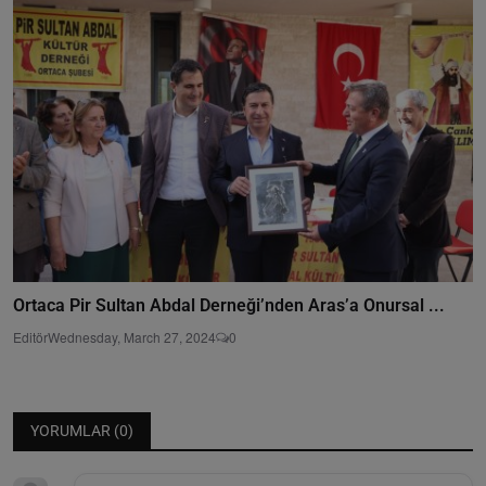
Ortaca Pir Sultan Abdal Derneği’nden Aras’a Onursal ...
Editör
Wednesday, March 27, 2024
0
YORUMLAR (
0
)