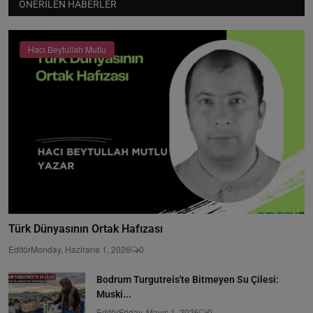
ÖNERILEN HABERLER
Hacı Beytullah Mutlu
Türk Dünyasının Ortak Hafızası
Editör
Monday, Hazirane 1, 2026
0
Bodrum Turgutreis'te Bitmeyen Su Çilesi:
Muski...
Editör
Friday, Mayıs 1, 2026
0