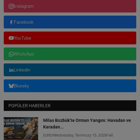
Instagram
Facebook
YouTube
WhatsApp
Linkedin
Bluesky
POPÜLER HABERLER
Milas Bozbük’te Orman Yangını: Havadan ve
Karadan...
Editör
Wednesday, Temmuzy 15, 2026
0