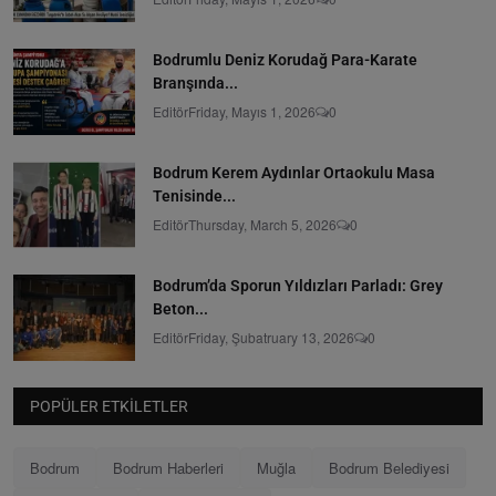
Bodrumlu Deniz Korudağ Para-Karate
Branşında...
Editör
Friday, Mayıs 1, 2026
0
Bodrum Kerem Aydınlar Ortaokulu Masa
Tenisinde...
Editör
Thursday, March 5, 2026
0
Bodrum’da Sporun Yıldızları Parladı: Grey
Beton...
Editör
Friday, Şubatruary 13, 2026
0
POPÜLER ETKILETLER
Bodrum
Bodrum Haberleri
Muğla
Bodrum Belediyesi