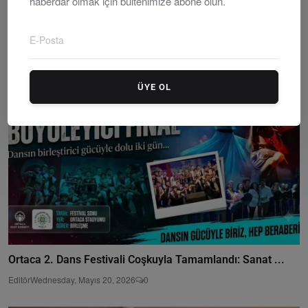
haberdar olmak için bültenimize abone olun.
Ortaca’da Turizm Geleceği İçin Önemli Adım: Sektör T...
Editör
Thursday, Ocakuary 30, 2025
0
ÜYE OL
Ortaca 2. Dans Festivali Coşkuyla Tamamlandı: Sanat ...
Editör
Wednesday, Mayıs 20, 2026
0