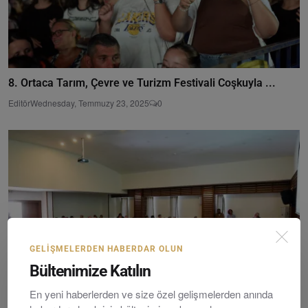
8. Ortaca Tarım, Çevre ve Turizm Festivali Coşkuyla ...
Editör
Wednesday, Temmuzy 23, 2025
0
GELIŞMELERDEN HABERDAR OLUN
Bültenimize Katılın
En yeni haberlerden ve size özel gelişmelerden anında