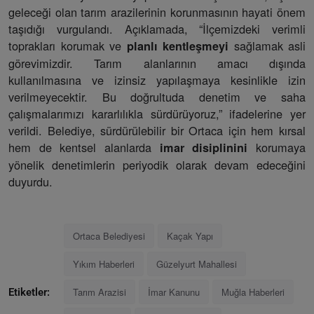
geleceği olan tarım arazilerinin korunmasının hayati önem
taşıdığı vurgulandı. Açıklamada, “İlçemizdeki verimli
toprakları korumak ve
sağlamak asli
planlı kentleşmeyi
görevimizdir. Tarım alanlarının amacı dışında
kullanılmasına ve izinsiz yapılaşmaya kesinlikle izin
verilmeyecektir. Bu doğrultuda denetim ve saha
çalışmalarımızı kararlılıkla sürdürüyoruz,” ifadelerine yer
verildi. Belediye, sürdürülebilir bir Ortaca için hem kırsal
hem de kentsel alanlarda
korumaya
imar disiplinini
yönelik denetimlerin periyodik olarak devam edeceğini
duyurdu.
Ortaca Belediyesi
Kaçak Yapı
Yıkım Haberleri
Güzelyurt Mahallesi
Tarım Arazisi
İmar Kanunu
Muğla Haberleri
Etiketler: