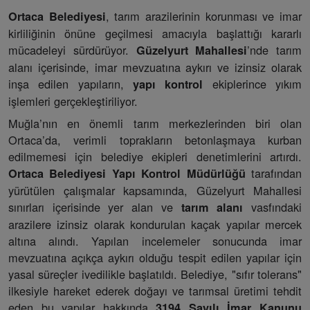
, tarım arazilerinin korunması ve imar
Ortaca Belediyesi
kirliliğinin önüne geçilmesi amacıyla başlattığı kararlı
mücadeleyi sürdürüyor.
’nde tarım
Güzelyurt Mahallesi
alanı içerisinde, imar mevzuatına aykırı ve izinsiz olarak
inşa edilen yapıların,
ekiplerince yıkım
yapı kontrol
işlemleri gerçekleştiriliyor.
Muğla’nın en önemli tarım merkezlerinden biri olan
Ortaca’da, verimli toprakların betonlaşmaya kurban
edilmemesi için belediye ekipleri denetimlerini artırdı.
tarafından
Ortaca Belediyesi Yapı Kontrol Müdürlüğü
yürütülen çalışmalar kapsamında, Güzelyurt Mahallesi
sınırları içerisinde yer alan ve
vasfındaki
tarım alanı
arazilere izinsiz olarak kondurulan kaçak yapılar mercek
altına alındı. Yapılan incelemeler sonucunda imar
mevzuatına açıkça aykırı olduğu tespit edilen yapılar için
yasal süreçler ivedilikle başlatıldı. Belediye, "sıfır tolerans"
ilkesiyle hareket ederek doğayı ve tarımsal üretimi tehdit
eden bu yapılar hakkında
3194 Sayılı İmar Kanunu